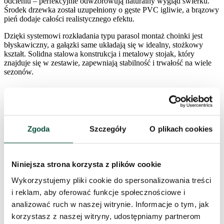
odcieniu – perfekcyjnie odwzorowują naturalny wygląd świerku.
Środek drzewka został uzupełniony o gęste PVC igliwie, a brązowy
pień dodaje całości realistycznego efektu.
Dzięki systemowi rozkładania typu parasol montaż choinki jest
błyskawiczny, a gałązki same układają się w idealny, stożkowy
kształt. Solidna stalowa konstrukcja i metalowy stojak, który
znajduje się w zestawie, zapewniają stabilność i trwałość na wiele
sezonów.
choinka sztuczna jak żywa – wyjątkowo realistyczny wygląd
choinka bardzo szeroka – wersja XL o zwiększonej
szerokości i objętości
Zgoda
Szczegóły
O plikach cookies
wykonana w ok. 65% z igliwia PE
aż 6 końcówek PE na każdej gałązce – dla maksymalnej
gęstości
realistyczny ciemnozielony kolor igliwia + dopracowany
Niniejsza strona korzysta z plików cookie
brązowy środek
extra gęsta, szeroka i masywna forma – idealna do dużych
Wykorzystujemy pliki cookie do spersonalizowania treści
wnętrz
i reklam, aby oferować funkcje społecznościowe i
idealnie stożkowy kształt
analizować ruch w naszej witrynie. Informacje o tym, jak
system rozkładania typu parasol – szybki montaż i łatwe
przechowywanie
korzystasz z naszej witryny, udostępniamy partnerom
wykonana z wysokiej jakości materiałów PE i PVC