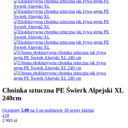
Choinka sztuczna PE Świerk Alpejski XL
240cm
Oceniony
5.00
na 5 na podstawie
18
oceny klienta
x18
2 903
zł