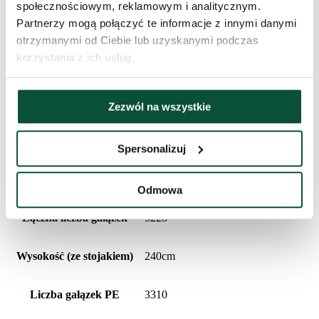
społecznościowym, reklamowym i analitycznym.
stalowa konstrukcja i metalowy stojak w zestawie
Partnerzy mogą połączyć te informacje z innymi danymi
idealna baza pod wszelkiego rodzaju ozdoby świąteczne
otrzymanymi od Ciebie lub uzyskanymi podczas
korzystania z ich usług.
To jeszcze nie wszystko! Jeśli szukasz idealnej bardzo szierokej
choinki, koniecznie odwiedź naszą kategorię
Choinki sztuczne
bardzo szerokie
, gdzie znajdziesz pełną ofertę modeli – każda z nich
Zezwól na wszystkie
to choinka sztuczna jak żywa!
Parametry produktu
Spersonalizuj
Czas dostawy
3 dni
Odmowa
Łączna liczba gałązek
5228
Wysokość (ze stojakiem)
240cm
Liczba gałązek PE
3310