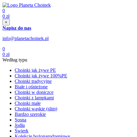
0
0
zł
×
Napisz do nas
info@planetachoinek.pl
0
0
zł
Według typu
Choinki jak żywe PE
Choinki jak żywe 100%PE
Choinki tradycyjne
Białe i ośnieżone
Choinki w doniczce
Choinki z lampkami
Choinki małe
Choinki wąskie (slim)
Bardzo szerokie
Sosna
Jodła
Świerk
Kolekcje bożonarodzeniowe