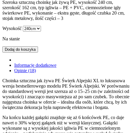
Szeroka sztuczną choinkę jak żywą PE, wysokość 240 cm,
szerokość 162 cm, typ igliwia – PE + PVC, ciemnozielone igły
świerkowe PE, wykonanie – ekstra gęste, długość czubka 20 cm,
stojak metalowy, ilość części – 3
Wysokość
Na stanie
Dodaj do koszyka
Informacje dodatkowe
Opinie (18)
Choinka sztuczna jak żywa PE Świerk Alpejski XL to luksusowa
wersja bestsellerowego modelu PE Świerk Alpejski. W porównaniu
do standardowej wersji jest szersza aż o 15–25 cm (w zależności od
wysokości) i znacząco masywniejsza aż po sam czubek. To obecnie
najgęstsza choinka w ofercie – idealna dla osób, które chcą, by ich
świąteczna dekoracja była naprawdę efektowna i bogata.
Na końcu każdej gałązki znajduje się aż 6 końcówek PE, co daje
nawet o 30% więcej gałązek niż w wersji klasycznej. Gałązki
wykonane są z wysokiej jakości igliwia PE w ciemnozielonym