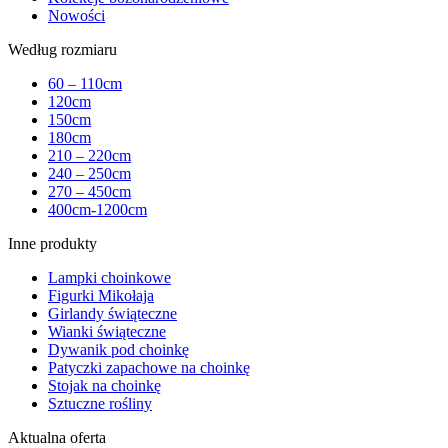
Nowości
Według rozmiaru
60 – 110cm
120cm
150cm
180cm
210 – 220cm
240 – 250cm
270 – 450cm
400cm-1200cm
Inne produkty
Lampki choinkowe
Figurki Mikołaja
Girlandy świąteczne
Wianki świąteczne
Dywanik pod choinkę
Patyczki zapachowe na choinkę
Stojak na choinkę
Sztuczne rośliny
Aktualna oferta