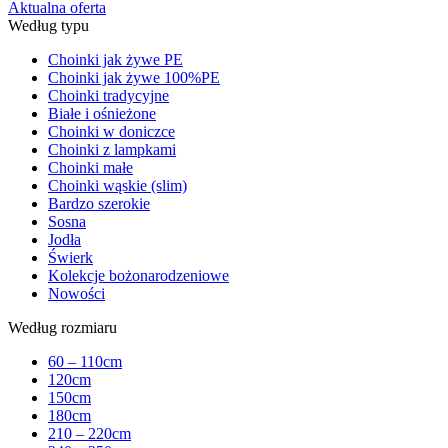
Aktualna oferta
Według typu
Choinki jak żywe PE
Choinki jak żywe 100%PE
Choinki tradycyjne
Białe i ośnieżone
Choinki w doniczce
Choinki z lampkami
Choinki małe
Choinki wąskie (slim)
Bardzo szerokie
Sosna
Jodła
Świerk
Kolekcje bożonarodzeniowe
Nowości
Według rozmiaru
60 – 110cm
120cm
150cm
180cm
210 – 220cm