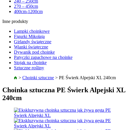
240 – 250cm
270 – 450cm
400cm-1200cm
Inne produkty
Lampki choinkowe
Figurki Mikołaja
Girlandy świąteczne
Wianki świąteczne
Dywanik pod choinkę
Patyczki zapachowe na choinkę
Stojak na choinkę
Sztuczne rośliny
>
Choinki sztuczne
>
PE Świerk Alpejski XL 240cm
Choinka sztuczna PE Świerk Alpejski XL
240cm