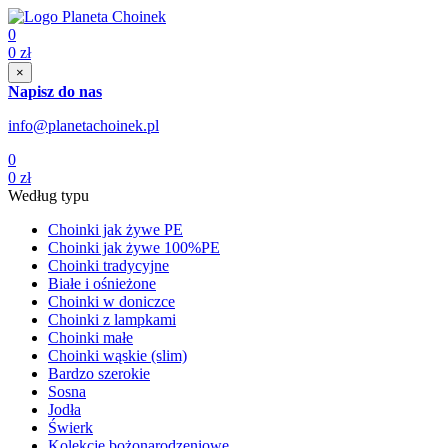
0
0
zł
×
Napisz do nas
info@planetachoinek.pl
0
0
zł
Według typu
Choinki jak żywe PE
Choinki jak żywe 100%PE
Choinki tradycyjne
Białe i ośnieżone
Choinki w doniczce
Choinki z lampkami
Choinki małe
Choinki wąskie (slim)
Bardzo szerokie
Sosna
Jodła
Świerk
Kolekcje bożonarodzeniowe