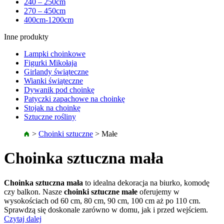
240 – 250cm
270 – 450cm
400cm-1200cm
Inne produkty
Lampki choinkowe
Figurki Mikołaja
Girlandy świąteczne
Wianki świąteczne
Dywanik pod choinkę
Patyczki zapachowe na choinkę
Stojak na choinkę
Sztuczne rośliny
>
Choinki sztuczne
>
Małe
Choinka sztuczna mała
Choinka sztuczna mała
to idealna dekoracja na biurko, komodę
czy balkon. Nasze
choinki sztuczne małe
oferujemy w
wysokościach od 60 cm, 80 cm, 90 cm, 100 cm aż po 110 cm.
Sprawdzą się doskonale zarówno w domu, jak i przed wejściem.
Czytaj dalej