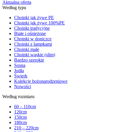
Aktualna oferta
Według typu
Choinki jak żywe PE
Choinki jak żywe 100%PE
Choinki tradycyjne
Białe i ośnieżone
Choinki w doniczce
Choinki z lampkami
Choinki małe
Choinki wąskie (slim)
Bardzo szerokie
Sosna
Jodła
Świerk
Kolekcje bożonarodzeniowe
Nowości
Według rozmiaru
60 – 110cm
120cm
150cm
180cm
210 – 220cm