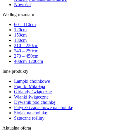
Nowości
Według rozmiaru
60 – 110cm
120cm
150cm
180cm
210 – 220cm
240 – 250cm
270 – 450cm
400cm-1200cm
Inne produkty
Lampki choinkowe
Figurki Mikołaja
Girlandy świąteczne
Wianki świąteczne
Dywanik pod choinkę
Patyczki zapachowe na choinkę
Stojak na choinkę
Sztuczne rośliny
Aktualna oferta