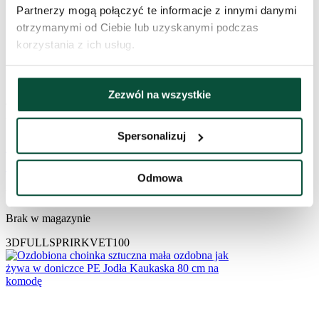
Partnerzy mogą połączyć te informacje z innymi danymi
otrzymanymi od Ciebie lub uzyskanymi podczas
korzystania z ich usług.
Zezwól na wszystkie
4,6
12×
259
zł
Spersonalizuj
Choinka sztuczna w donicy 100% PE
Świerk Naturalny 100cm
Odmowa
WYPRZEDANE
Brak w magazynie
3DFULLSPRIRKVET100