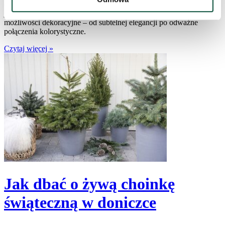
całkowicie odmienić atmosferę świąt. Jest czysta, nowoczesna i
jednocześnie bajkowa. Dzięki neutralnemu tłu oferuje ogromne
możliwości dekoracyjne – od subtelnej elegancji po odważne
połączenia kolorystyczne.
Czytaj więcej »
Jak dbać o żywą choinkę
świąteczną w doniczce