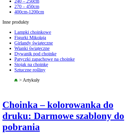
240 – 250cm
270 – 450cm
400cm-1200cm
Inne produkty
Lampki choinkowe
Figurki Mikołaja
Girlandy świąteczne
Wianki świąteczne
Dywanik pod choinkę
Patyczki zapachowe na choinkę
Stojak na choinkę
Sztuczne rośliny
>
Artykuły
Choinka – kolorowanka do
druku: Darmowe szablony do
pobrania