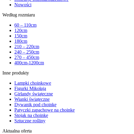
Nowości
Według rozmiaru
60 – 110cm
120cm
150cm
180cm
210 – 220cm
240 – 250cm
270 – 450cm
400cm-1200cm
Inne produkty
Lampki choinkowe
Figurki Mikołaja
Girlandy świąteczne
Wianki świąteczne
Dywanik pod choinkę
Patyczki zapachowe na choinkę
Stojak na choinkę
Sztuczne rośliny
Aktualna oferta