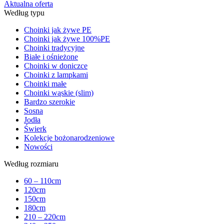
Aktualna oferta
Według typu
Choinki jak żywe PE
Choinki jak żywe 100%PE
Choinki tradycyjne
Białe i ośnieżone
Choinki w doniczce
Choinki z lampkami
Choinki małe
Choinki wąskie (slim)
Bardzo szerokie
Sosna
Jodła
Świerk
Kolekcje bożonarodzeniowe
Nowości
Według rozmiaru
60 – 110cm
120cm
150cm
180cm
210 – 220cm