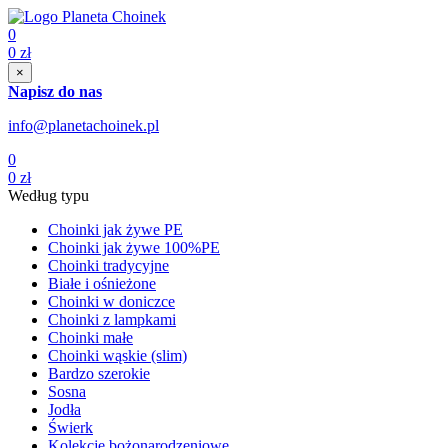
0
0
zł
×
Napisz do nas
info@planetachoinek.pl
0
0
zł
Według typu
Choinki jak żywe PE
Choinki jak żywe 100%PE
Choinki tradycyjne
Białe i ośnieżone
Choinki w doniczce
Choinki z lampkami
Choinki małe
Choinki wąskie (slim)
Bardzo szerokie
Sosna
Jodła
Świerk
Kolekcje bożonarodzeniowe