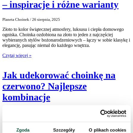
– inspiracje i różne warianty
Planeta Choinek / 26 sierpnia, 2025
Złoto to kolor świątecznej atmosfery, luksusu i ciepła domowego
ogniska. Choinka ozdobiona na złoto to jeden z najczęściej
wybieranych stylów bożonarodzeniowych – łączy w sobie klasykę i
elegancję, pasując niemal do każdego wnętrza.
Czytaj więcej »
Jak udekorować choinkę na
czerwono? Najlepsze
kombinacje
Planeta Choinek / 20 sierpnia, 2025
Choinka czerwona i dekoracje w czerwieni to ponadczasowy hit
świąteczny, który nigdy się nie nudzi. Czerwień symbolizuje radość,
Zgoda
Szczegóły
O plikach cookies
ciepło rodzinne i świąteczny klimat.