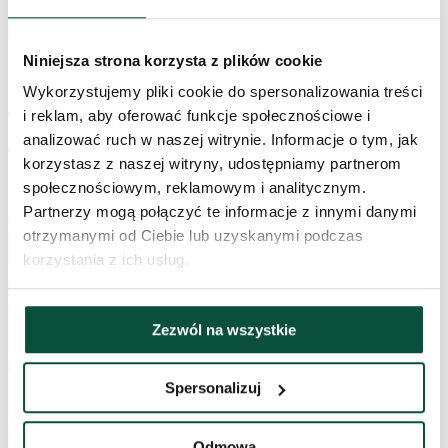
Czytaj więcej »
Niniejsza strona korzysta z plików cookie
Jak ozdobić choinkę biało-
Wykorzystujemy pliki cookie do spersonalizowania treści
i reklam, aby oferować funkcje społecznościowe i
złotą? 9 inspiracji
analizować ruch w naszej witrynie. Informacje o tym, jak
korzystasz z naszej witryny, udostępniamy partnerom
Planeta Choinek / 12 sierpnia, 2025
społecznościowym, reklamowym i analitycznym.
Partnerzy mogą połączyć te informacje z innymi danymi
Choinka biało złota to ponadczasowy symbol elegancji, ciepła i
otrzymanymi od Ciebie lub uzyskanymi podczas
świątecznego blasku. To idealny wybór dla tych, którzy marzą o
stylowej i harmonijnej dekoracji.
korzystania z ich usług.
Czytaj więcej »
Zezwól na wszystkie
Jak ozdobić białą choinkę?
Spersonalizuj
Planeta Choinek / 5 sierpnia, 2025
Choinka biała to wyrazisty i elegancki akcent, który potrafi
Odmowa