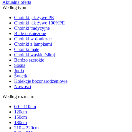
Aktualna oferta
Według typu
Choinki jak żywe PE
Choinki jak żywe 100%PE
Choinki tradycyjne
Białe i ośnieżone
Choinki w doniczce
Choinki z lampkami
Choinki małe
Choinki wąskie (slim)
Bardzo szerokie
Sosna
Jodła
Świerk
Kolekcje bożonarodzeniowe
Nowości
Według rozmiaru
60 – 110cm
120cm
150cm
180cm
210 – 220cm