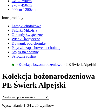
240 – 250cm
270 – 450cm
400cm-1200cm
Inne produkty
Lampki choinkowe
Figurki Mikołaja
Girlandy świąteczne
Wianki świąteczne
Dywanik pod choinkę
Patyczki zapachowe na choinkę
Stojak na choinkę
Sztuczne rośliny
>
Kolekcje bożonarodzeniowe
>
PE Świerk Alpejski
Kolekcja bożonarodzeniowa
PE Świerk Alpejski
Wyświetlanie 1–24 z 26 wyników