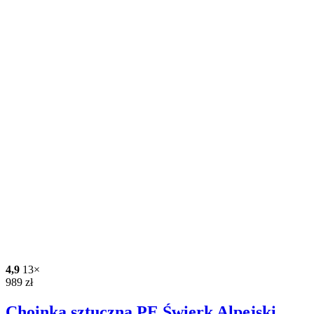
4,9
13×
989
zł
Choinka sztuczna PE Świerk Alpejski