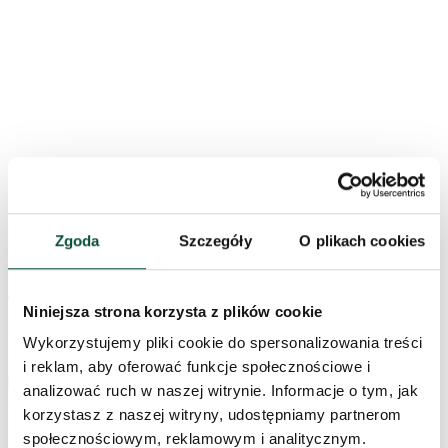
Zgoda
Szczegóły
O plikach cookies
989
zł
Choinka sztuczna PE Świerk Slim 210cm
Niniejsza strona korzysta z plików cookie
Na stanie
Wykorzystujemy pliki cookie do spersonalizowania treści
3DSSTIH210
i reklam, aby oferować funkcje społecznościowe i
analizować ruch w naszej witrynie. Informacje o tym, jak
korzystasz z naszej witryny, udostępniamy partnerom
społecznościowym, reklamowym i analitycznym.