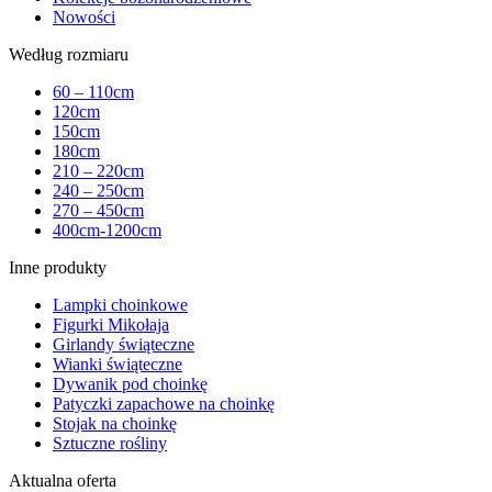
Nowości
Według rozmiaru
60 – 110cm
120cm
150cm
180cm
210 – 220cm
240 – 250cm
270 – 450cm
400cm-1200cm
Inne produkty
Lampki choinkowe
Figurki Mikołaja
Girlandy świąteczne
Wianki świąteczne
Dywanik pod choinkę
Patyczki zapachowe na choinkę
Stojak na choinkę
Sztuczne rośliny
Aktualna oferta