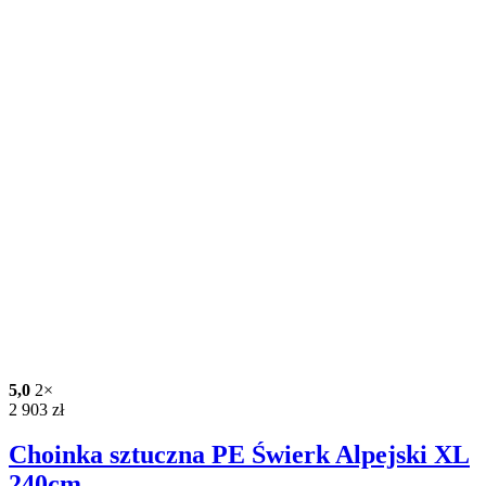
5,0
2×
2 903
zł
Choinka sztuczna PE Świerk Alpejski XL
240cm