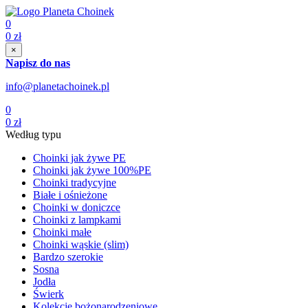
0
0
zł
×
Napisz do nas
info@planetachoinek.pl
0
0
zł
Według typu
Choinki jak żywe PE
Choinki jak żywe 100%PE
Choinki tradycyjne
Białe i ośnieżone
Choinki w doniczce
Choinki z lampkami
Choinki małe
Choinki wąskie (slim)
Bardzo szerokie
Sosna
Jodła
Świerk
Kolekcje bożonarodzeniowe