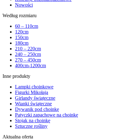
Nowości
Według rozmiaru
60 – 110cm
120cm
150cm
180cm
210 – 220cm
240 – 250cm
270 – 450cm
400cm-1200cm
Inne produkty
Lampki choinkowe
Figurki Mikołaja
Girlandy świąteczne
Wianki świąteczne
Dywanik pod choinkę
Patyczki zapachowe na choinkę
Stojak na choinkę
Sztuczne rośliny
Aktualna oferta