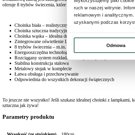
Wykorzystujemy pliki cookie 
oferuje 8 trybów świecenia, które można łatwo zmieniać przy pomoc
ruch w naszej witrynie. Inf
reklamowym i analitycznym. 
uzyskanymi podczas korzysta
Choinka biała – realistyczny efekt śniegu
Choinka sztuczna tradycyjna z naturalnym wyglądem
Choinka wąska – idealna do niewielkich pomieszczeń
Zintegrowane oświetlenie LED
Odmowa
8 trybów świecenia – m.in. miganie, fale, stałe światło
Energooszczędna technologia LED – do 70% niższe zużycie p
Rozciągany system rozkładania – szybki i prosty montaż
Stabilna konstrukcja stalowa
Metalowy stojak w komplecie
Łatwa obsługa i przechowywanie
Odpowiednia do wszystkich dekoracji świątecznych
To jeszcze nie wszystko! Jeśli szukasz idealnej choinki z lampkami,
sztuczna jak żywa!
Parametry produktu
Wysokość (ze stojakiem)
180cm