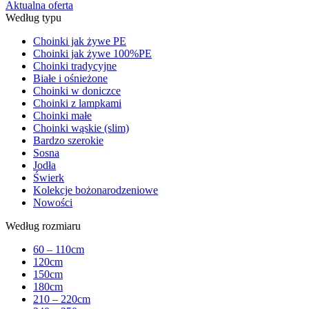
Aktualna oferta
Według typu
Choinki jak żywe PE
Choinki jak żywe 100%PE
Choinki tradycyjne
Białe i ośnieżone
Choinki w doniczce
Choinki z lampkami
Choinki małe
Choinki wąskie (slim)
Bardzo szerokie
Sosna
Jodła
Świerk
Kolekcje bożonarodzeniowe
Nowości
Według rozmiaru
60 – 110cm
120cm
150cm
180cm
210 – 220cm