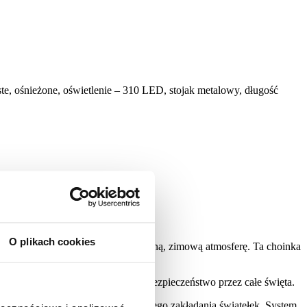
te, ośnieżone, oświetlenie – 310 LED, stojak metalowy, długość
O plikach cookies
 w których chcemy stworzyć magiczną, zimową atmosferę. Ta choinka
 nie osypuje się.
y stojak gwarantują stabilność i bezpieczeństwo przez całe święta.
i eliminuje konieczność każdorocznego zakładania światełek. System