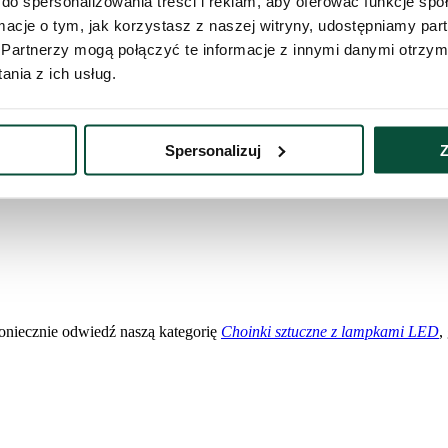
do spersonalizowania treści i reklam, aby oferować funkcje sp
y adaptera. LED-y to również oszczędność energii – aż do 70% mniej 
ormacje o tym, jak korzystasz z naszej witryny, udostępniamy p
Partnerzy mogą połączyć te informacje z innymi danymi otrzym
nia z ich usług.
Spersonalizuj
Z
rądu
 koniecznie odwiedź naszą kategorię
Choinki sztuczne z lampkami LED
,