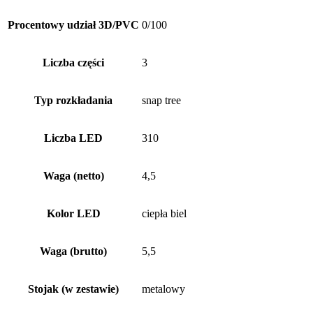
Procentowy udział 3D/PVC
0/100
Liczba części
3
Typ rozkładania
snap tree
Liczba LED
310
Waga (netto)
4,5
Kolor LED
ciepła biel
Waga (brutto)
5,5
Stojak (w zestawie)
metalowy