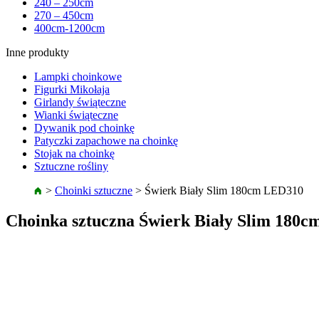
240 – 250cm
270 – 450cm
400cm-1200cm
Inne produkty
Lampki choinkowe
Figurki Mikołaja
Girlandy świąteczne
Wianki świąteczne
Dywanik pod choinkę
Patyczki zapachowe na choinkę
Stojak na choinkę
Sztuczne rośliny
>
Choinki sztuczne
>
Świerk Biały Slim 180cm LED310
Choinka sztuczna Świerk Biały Slim 180