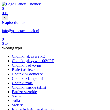
0
0
zł
×
Napisz do nas
info@planetachoinek.pl
0
0
zł
Według typu
Choinki jak żywe PE
Choinki jak żywe 100%PE
Choinki tradycyjne
Białe i ośnieżone
Choinki w doniczce
Choinki z lampkami
Choinki małe
Choinki wąskie (slim)
Bardzo szerokie
Sosna
Jodła
Świerk
Kolekcje bożonarodzeniowe