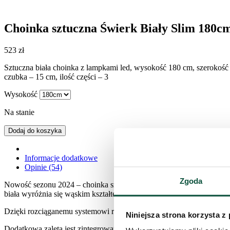
Choinka sztuczna Świerk Biały Slim 180
523
zł
Sztuczna biała choinka z lampkami led, wysokość 180 cm, szerokość 
czubka – 15 cm, ilość części – 3
Wysokość
Na stanie
Dodaj do koszyka
Informacje dodatkowe
Opinie (54)
Zgoda
Nowość sezonu 2024 – choinka sztuczna tradycyjna Świerk Biały Sl
biała wyróżnia się wąskim kształtem i gęstymi gałązkami pokrytymi r
Dzięki rozciąganemu systemowi rozkładania choinka szybko nabiera id
Niniejsza strona korzysta z
Dodatkową zaletą jest zintegrowane oświetlenie LED w ciepłym biały