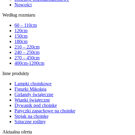
Nowości
Według rozmiaru
60 – 110cm
120cm
150cm
180cm
210 – 220cm
240 – 250cm
270 – 450cm
400cm-1200cm
Inne produkty
Lampki choinkowe
Figurki Mikołaja
Girlandy świąteczne
Wianki świąteczne
Dywanik pod choinkę
Patyczki zapachowe na choinkę
Stojak na choinkę
Sztuczne rośliny
Aktualna oferta