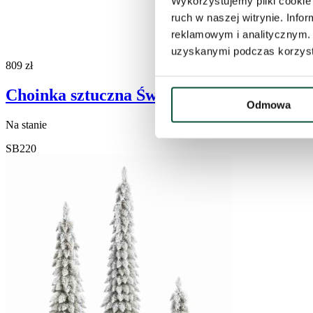
Wykorzystujemy pliki cookie 
ruch w naszej witrynie. Inf
reklamowym i analitycznym. 
uzyskanymi podczas korzysta
809
zł
Choinka sztuczna Świerk Biały 220cm
Odmowa
Na stanie
SB220