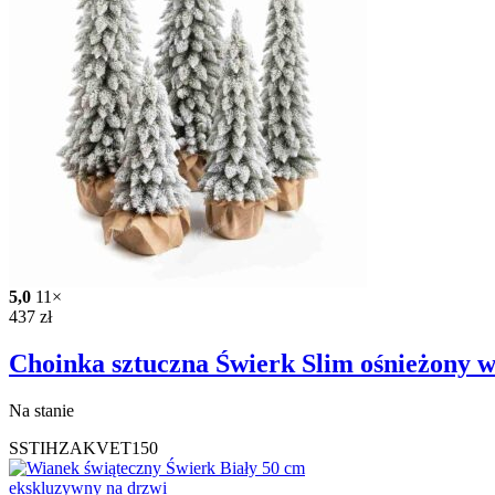
5,0
11×
437
zł
Choinka sztuczna Świerk Slim ośnieżony 
Na stanie
SSTIHZAKVET150