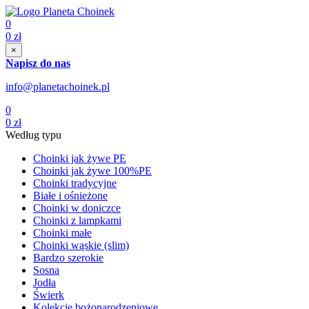
0
0
zł
×
Napisz do nas
info@planetachoinek.pl
0
0
zł
Według typu
Choinki jak żywe PE
Choinki jak żywe 100%PE
Choinki tradycyjne
Białe i ośnieżone
Choinki w doniczce
Choinki z lampkami
Choinki małe
Choinki wąskie (slim)
Bardzo szerokie
Sosna
Jodła
Świerk
Kolekcje bożonarodzeniowe