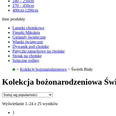
240 – 250cm
270 – 450cm
400cm-1200cm
Inne produkty
Lampki choinkowe
Figurki Mikołaja
Girlandy świąteczne
Wianki świąteczne
Dywanik pod choinkę
Patyczki zapachowe na choinkę
Stojak na choinkę
Sztuczne rośliny
>
Kolekcje bożonarodzeniowe
>
Świerk Biały
Kolekcja bożonarodzeniowa Świ
Wyświetlanie 1–24 z 25 wyników
1