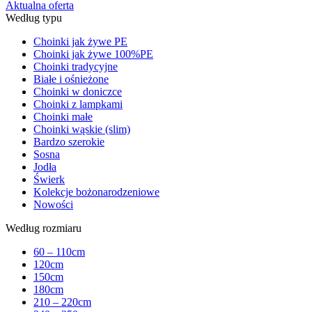
Aktualna oferta
Według typu
Choinki jak żywe PE
Choinki jak żywe 100%PE
Choinki tradycyjne
Białe i ośnieżone
Choinki w doniczce
Choinki z lampkami
Choinki małe
Choinki wąskie (slim)
Bardzo szerokie
Sosna
Jodła
Świerk
Kolekcje bożonarodzeniowe
Nowości
Według rozmiaru
60 – 110cm
120cm
150cm
180cm
210 – 220cm