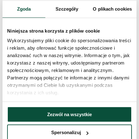
Waga (brutto)
16,5
Zgoda
Szczegóły
O plikach cookies
Stojak (w zestawie)
metalowy
Niniejsza strona korzysta z plików cookie
Pakiet 1
120x35x35
Wykorzystujemy pliki cookie do spersonalizowania treści
i reklam, aby oferować funkcje społecznościowe i
Historia cen
analizować ruch w naszej witrynie. Informacje o tym, jak
korzystasz z naszej witryny, udostępniamy partnerom
Najniższa cena z ostatnich 30 dni to
1 179
zł
społecznościowym, reklamowym i analitycznym.
Informacje dodatkowe
Partnerzy mogą połączyć te informacje z innymi danymi
otrzymanymi od Ciebie lub uzyskanymi podczas
korzystania z ich usług.
Czas dostawy
3 dni
Łączna liczba gałązek
2770
Zezwól na wszystkie
Wysokość (ze stojakiem)
210cm
Spersonalizuj