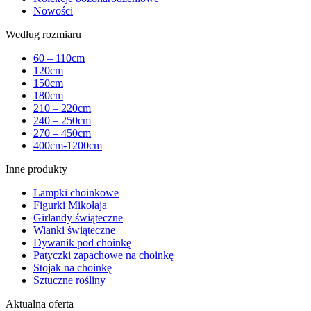
Nowości
Według rozmiaru
60 – 110cm
120cm
150cm
180cm
210 – 220cm
240 – 250cm
270 – 450cm
400cm-1200cm
Inne produkty
Lampki choinkowe
Figurki Mikołaja
Girlandy świąteczne
Wianki świąteczne
Dywanik pod choinkę
Patyczki zapachowe na choinkę
Stojak na choinkę
Sztuczne rośliny
Aktualna oferta