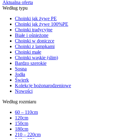
Aktualna oferta
Według typu
Choinki jak żywe PE
Choinki jak żywe 100%PE
Choinki tradycyjne
Białe i ośnieżone
Choinki w doniczce
Choinki z lampkami
Choinki małe
Choinki wąskie (slim)
Bardzo szerokie
Sosna
Jodła
Świerk
Kolekcje bożonarodzeniowe
Nowości
Według rozmiaru
60 – 110cm
120cm
150cm
180cm
210 – 220cm