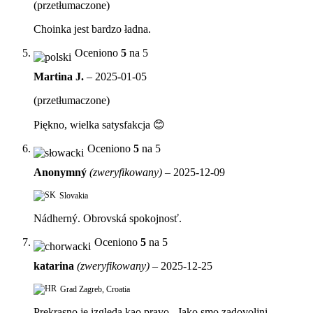
(przetłumaczone)
Choinka jest bardzo ładna.
Oceniono
5
na 5
Martina J.
–
2025-01-05
(przetłumaczone)
Piękno, wielka satysfakcja 😊
Oceniono
5
na 5
Anonymný
(zweryfikowany)
–
2025-12-09
Slovakia
Nádherný. Obrovská spokojnosť.
Oceniono
5
na 5
katarina
(zweryfikowany)
–
2025-12-25
Grad Zagreb, Croatia
Prekrasno je.izgleda kao pravo.. Jako smo zadovoljni