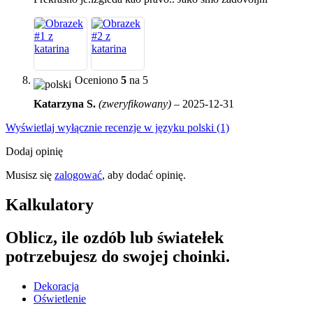
Oceniono
5
na 5
Katarzyna S.
(zweryfikowany)
–
2025-12-31
Wyświetlaj wyłącznie recenzje w języku polski (1)
Dodaj opinię
Musisz się
zalogować
, aby dodać opinię.
Kalkulatory
Oblicz, ile ozdób lub światełek
potrzebujesz do swojej choinki.
Dekoracja
Oświetlenie