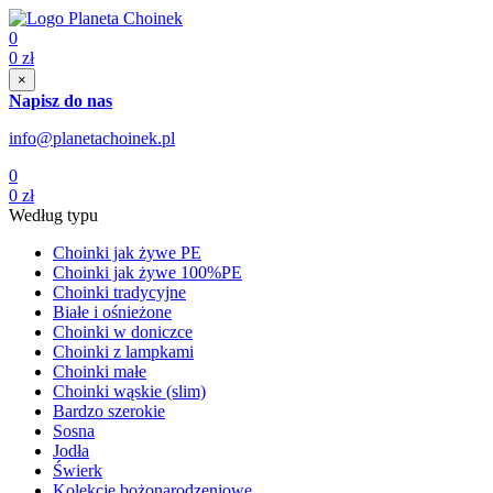
0
0
zł
×
Napisz do nas
info@planetachoinek.pl
0
0
zł
Według typu
Choinki jak żywe PE
Choinki jak żywe 100%PE
Choinki tradycyjne
Białe i ośnieżone
Choinki w doniczce
Choinki z lampkami
Choinki małe
Choinki wąskie (slim)
Bardzo szerokie
Sosna
Jodła
Świerk
Kolekcje bożonarodzeniowe