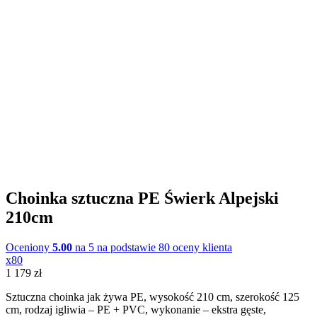
Choinka sztuczna PE Świerk Alpejski
210cm
Oceniony
5.00
na 5 na podstawie
80
oceny klienta
x80
1 179
zł
Sztuczna choinka jak żywa PE, wysokość 210 cm, szerokość 125
cm, rodzaj igliwia – PE + PVC, wykonanie – ekstra gęste,