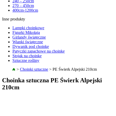
240 – 250cm
270 – 450cm
400cm-1200cm
Inne produkty
Lampki choinkowe
Figurki Mikołaja
Girlandy świąteczne
Wianki świąteczne
Dywanik pod choinkę
Patyczki zapachowe na choinkę
Stojak na choinkę
Sztuczne rośliny
>
Choinki sztuczne
>
PE Świerk Alpejski 210cm
Choinka sztuczna PE Świerk Alpejski
210cm