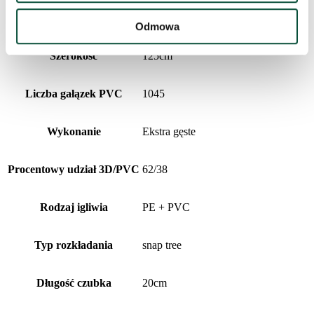
Liczba gałązek PE
1725
Odmowa
Szerokość
125cm
Liczba gałązek PVC
1045
Wykonanie
Ekstra gęste
Procentowy udział 3D/PVC
62/38
Rodzaj igliwia
PE + PVC
Typ rozkładania
snap tree
Długość czubka
20cm