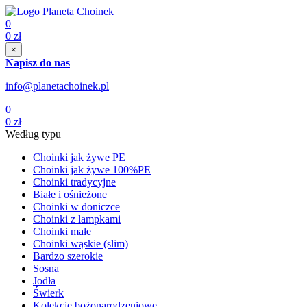
0
0
zł
×
Napisz do nas
info@planetachoinek.pl
0
0
zł
Według typu
Choinki jak żywe PE
Choinki jak żywe 100%PE
Choinki tradycyjne
Białe i ośnieżone
Choinki w doniczce
Choinki z lampkami
Choinki małe
Choinki wąskie (slim)
Bardzo szerokie
Sosna
Jodła
Świerk
Kolekcje bożonarodzeniowe