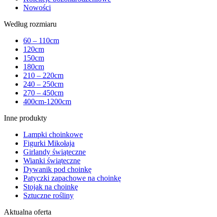
Nowości
Według rozmiaru
60 – 110cm
120cm
150cm
180cm
210 – 220cm
240 – 250cm
270 – 450cm
400cm-1200cm
Inne produkty
Lampki choinkowe
Figurki Mikołaja
Girlandy świąteczne
Wianki świąteczne
Dywanik pod choinkę
Patyczki zapachowe na choinkę
Stojak na choinkę
Sztuczne rośliny
Aktualna oferta