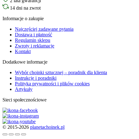
2 lata gwarancji
14 dni na zwrot
Informacje o zakupie
Najczęściej zadawane pytania
Dostawa i płatność
Regulamin sklepu
Zwroty i reklamacje
Kontakt
Dodatkowe informacje
Wybór choinki sztucznej – poradnik dla klienta
Instrukcje i poradniki
Polityka prywatności i plików cookies
Artykuły
Sieci społecznościowe
© 2015-2026
planetachoinek.pl