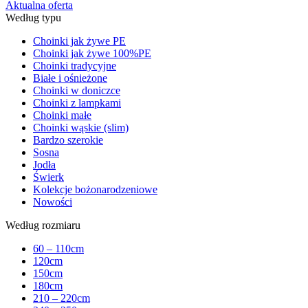
Aktualna oferta
Według typu
Choinki jak żywe PE
Choinki jak żywe 100%PE
Choinki tradycyjne
Białe i ośnieżone
Choinki w doniczce
Choinki z lampkami
Choinki małe
Choinki wąskie (slim)
Bardzo szerokie
Sosna
Jodła
Świerk
Kolekcje bożonarodzeniowe
Nowości
Według rozmiaru
60 – 110cm
120cm
150cm
180cm
210 – 220cm