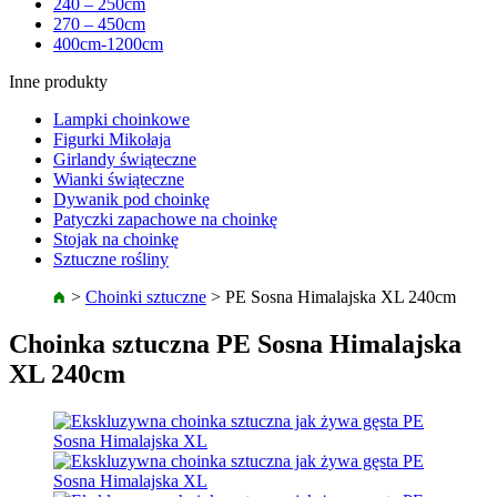
240 – 250cm
270 – 450cm
400cm-1200cm
Inne produkty
Lampki choinkowe
Figurki Mikołaja
Girlandy świąteczne
Wianki świąteczne
Dywanik pod choinkę
Patyczki zapachowe na choinkę
Stojak na choinkę
Sztuczne rośliny
>
Choinki sztuczne
>
PE Sosna Himalajska XL 240cm
Choinka sztuczna PE Sosna Himalajska
XL 240cm