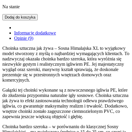
Na stanie
Dodaj do koszyka
Informacje dodatkowe
Opinie (9)
Choinka sztuczna jak żywa – Sosna Himalajska XL to wyjątkowy
model stworzony z myślą o najbardziej wymagających klientach. To
nadzwyczaj okazała choinka bardzo szeroka, która wyróżnia się
niezwykle gęstym i realistycznym igliwiem PE. Jej majestatyczny
wygląd oraz szeroki, masywny kształt sprawiają, że doskonale
prezentuje się w przestronnych wnętrzach domowych oraz
komercyjnych.
Gałązki tej choinki wykonane są z nowoczesnego igliwia PE, które
do złudzenia przypomina naturalne igły sosnowe. Choinka sztuczna
jak żywa to efekt zastosowania technologii odlewu prawdziwego
igliwia, co gwarantuje maksymalny realizm i trwałość. Dodatkowo,
wnętrze choinki zostało zagęszczone ciemnozielonym PVC, co
zapewnia jeszcze większą objętość i głębię.
Choinka bardzo szeroka – w porównaniu do klasycznej Sosny
Himalajskiej – ma zwiększoną średnicę o 15 do 25 cm, co czyni ją