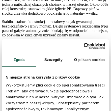
jedną z najbardziej okazałych choinek w naszej ofercie. Około 65%
całej konstrukcji stanowi miękkie igliwie PE. Brązowy pień w
środku drzewka dodatkowo podkreśla jego naturalny wygląd.
Stabilna stalowa konstrukcja i metalowy stojak gwarantują
bezpieczeństwo i łatwy montaż. Dzięki systemowi rozkładania typu
parasol gałęzie automatycznie układają się w odpowiednim miejscu,
co pozwala w kilka chwil uzyskać idealny kształt.
Choinka sztuczna jak żywa z realistycznym igliwiem sosny
himalajskiej
Zgoda
Szczegóły
O plikach cookies
Choinka bardzo szeroka i masywna – doskonała do
większych przestrzeni
Około 65% igliwia wykonane z wysokiej jakości PE
Wnętrze uzupełnione o gęste PVC gałązki w ciemnozielonym
Niniejsza strona korzysta z plików cookie
kolorze
Brązowy pień dla naturalnego efektu
Wykorzystujemy pliki cookie do spersonalizowania treści
System rozkładania typu parasol – szybki montaż i doskonały
i reklam, aby oferować funkcje społecznościowe i
kształt
Stabilna stalowa konstrukcja i metalowy stojak w zestawie
analizować ruch w naszej witrynie. Informacje o tym, jak
Łatwa w montażu i demontażu, wygodne przechowywanie
korzystasz z naszej witryny, udostępniamy partnerom
Idealna do wszystkich rodzajów ozdób świątecznych
społecznościowym, reklamowym i analitycznym.