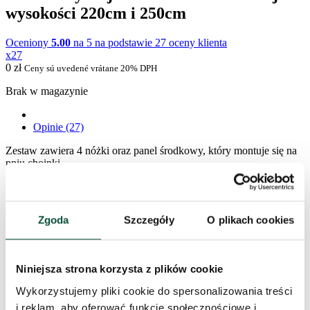
wysokości 220cm i 250cm
Oceniony
5.00
na 5 na podstawie
27
oceny klienta
x27
0
zł
Ceny sú uvedené vrátane 20% DPH
Brak w magazynie
Opinie (27)
Zestaw zawiera 4 nóżki oraz panel środkowy, który montuje się na
pniu choinki.
Parametry produktu
3 opinia dla
Plastikowy stojak do choinki
Zgoda
Szczegóły
O plikach cookies
sztucznej o wysokości 220cm i 250cm
Oceniono
5
na 5
Niniejsza strona korzysta z plików cookie
Wykorzystujemy pliki cookie do spersonalizowania treści
Mario
–
2021-11-11
i reklam, aby oferować funkcje społecznościowe i