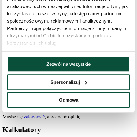
parada dík
analizować ruch w naszej witrynie. Informacje o tym, jak
Oceniono
5
na 5
korzystasz z naszej witryny, udostępniamy partnerom
społecznościowym, reklamowym i analitycznym.
Erika
–
2022-12-23
Partnerzy mogą połączyć te informacje z innymi danymi
(przetłumaczone)
otrzymanymi od Ciebie lub uzyskanymi podczas
korzystania z ich usług.
Jest super, polecam wszystkim.
Oceniono
5
na 5
Zezwól na wszystkie
Jozef
–
2024-11-20
(przetłumaczone)
Spersonalizuj
Jakość, dobrze trzyma się choinka.
Wyświetlaj wyłącznie recenzje w języku polski ()
Odmowa
Dodaj opinię
Musisz się
zalogować
, aby dodać opinię.
Kalkulatory