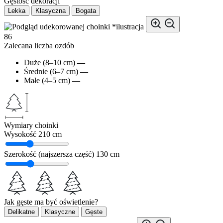
Gęstość dekoracji
Lekka
Klasyczna
Bogata
*ilustracja
86
Zalecana liczba ozdób
Duże (8–10 cm)
—
Średnie (6–7 cm)
—
Małe (4–5 cm)
—
Wymiary choinki
Wysokość
210 cm
Szerokość (najszersza część)
130 cm
Jak gęste ma być oświetlenie?
Delikatne
Klasyczne
Gęste