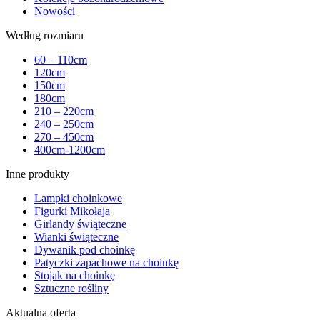
Nowości
Według rozmiaru
60 – 110cm
120cm
150cm
180cm
210 – 220cm
240 – 250cm
270 – 450cm
400cm-1200cm
Inne produkty
Lampki choinkowe
Figurki Mikołaja
Girlandy świąteczne
Wianki świąteczne
Dywanik pod choinkę
Patyczki zapachowe na choinkę
Stojak na choinkę
Sztuczne rośliny
Aktualna oferta