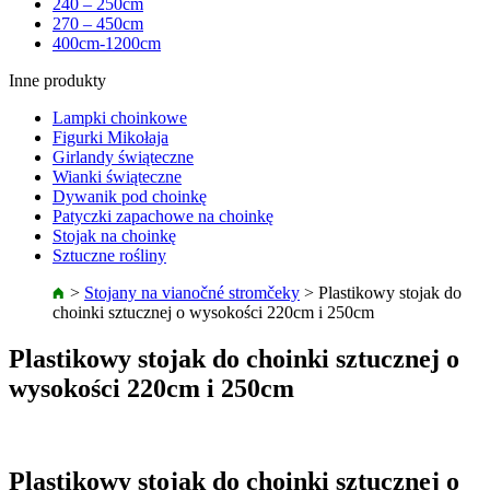
240 – 250cm
270 – 450cm
400cm-1200cm
Inne produkty
Lampki choinkowe
Figurki Mikołaja
Girlandy świąteczne
Wianki świąteczne
Dywanik pod choinkę
Patyczki zapachowe na choinkę
Stojak na choinkę
Sztuczne rośliny
>
Stojany na vianočné stromčeky
>
Plastikowy stojak do
choinki sztucznej o wysokości 220cm i 250cm
Plastikowy stojak do choinki sztucznej o
wysokości 220cm i 250cm
Plastikowy stojak do choinki sztucznej o