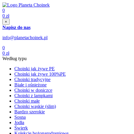
0
0
zł
×
Napisz do nas
info@planetachoinek.pl
0
0
zł
Według typu
Choinki jak żywe PE
Choinki jak żywe 100%PE
Choinki tradycyjne
Białe i ośnieżone
Choinki w doniczce
Choinki z lampkami
Choinki małe
Choinki wąskie (slim)
Bardzo szerokie
Sosna
Jodła
Świerk
Kolekcje bożonarodzeniowe