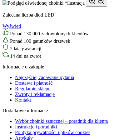
*ilustracja
—
Zalecana liczba diod LED
—
Wyświetl
Ponad 130 000 zadowolonych klientów
Ponad 100 gatunków drzewek
2 lata gwarancji
14 dni na zwrot
Informacje o zakupie
Najczęściej zadawane pytania
Dostawa i płatność
Regulamin sklepu
Zwroty i reklamacje
Kontakt
Dodatkowe informacje
Wybór choinki sztucznej – poradnik dla klienta
Instrukcje i poradniki
Polityka prywatności i plików cookies
Artykuły