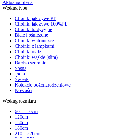
Aktualna oferta
Według typu
Choinki jak żywe PE
Choinki jak żywe 100%PE
Choinki tradycyjne
Białe i ośnieżone
Choinki w doniczce
Choinki z lampkami
Choinki małe
Choinki wąskie (slim)
Bardzo szerokie
Sosna
Jodła
Świerk
Kolekcje bożonarodzeniowe
Nowości
Według rozmiaru
60 – 110cm
120cm
150cm
180cm
210 – 220cm