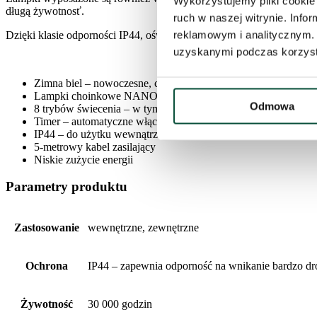
Wykorzystujemy pliki cookie 
długą żywotnosť.
ruch w naszej witrynie. Inf
reklamowym i analitycznym. 
Dzięki klasie odporności IP44, oświetlenie nadaje się zarówno do uż
uzyskanymi podczas korzysta
Zimna biel – nowoczesne, chłodne światło
Lampki choinkowe NANO LED – subtelne i lekkie
Odmowa
8 trybów świecenia – w tym migotanie i światło ciągłe
Timer – automatyczne włączanie/wyłączanie
IP44 – do użytku wewnątrz i na zewnątrz
5-metrowy kabel zasilający
Niskie zużycie energii
Parametry produktu
Zastosowanie
wewnętrzne, zewnętrzne
Ochrona
IP44 – zapewnia odporność na wnikanie bardzo dro
Żywotność
30 000 godzin