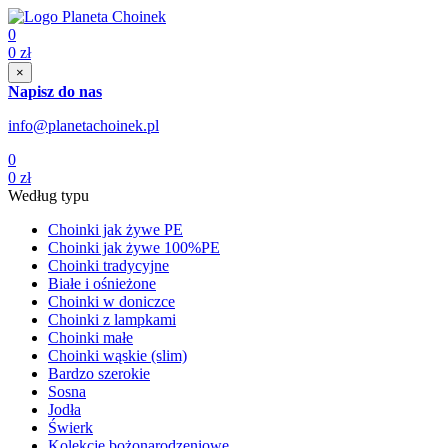
0
0
zł
×
Napisz do nas
info@planetachoinek.pl
0
0
zł
Według typu
Choinki jak żywe PE
Choinki jak żywe 100%PE
Choinki tradycyjne
Białe i ośnieżone
Choinki w doniczce
Choinki z lampkami
Choinki małe
Choinki wąskie (slim)
Bardzo szerokie
Sosna
Jodła
Świerk
Kolekcje bożonarodzeniowe