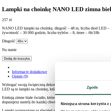
Lampki na choinkę NANO LED zimna bie
257
zł
NANO LED lampki na choinkę, długość – 48 m, liczba diod LED – 160
żywotność – 30 000 godzin, liczba trybów – 8, timer – 6h/18h
Długość
Na stanie
Dodaj do koszyka
Informacje dodatkowe
Opinie (9)
Wzbogać swoją świąteczną dekorację o lampki choinkowe NANO LED
Zgoda
LED są to lampki na choinkę, które wyróżniają się wyjątkowo cienk
Emitują zimne białe światło, które podkreśla elegancki charakter wnę
dopasujesz nastrój do każdej chwili – od delikatnego migotania po in
Niniejsza strona korzysta z
Lampki wyposażone są również w funkcję czasomierza, która automat