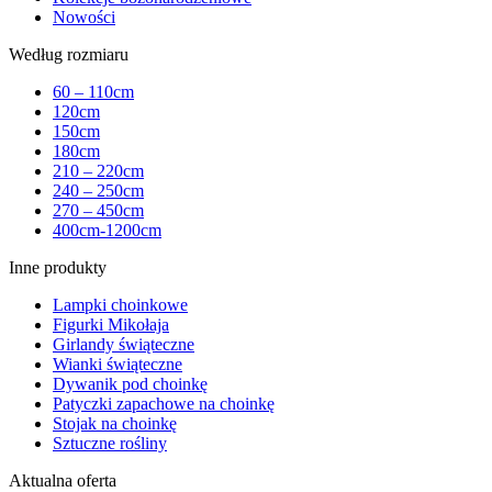
Nowości
Według rozmiaru
60 – 110cm
120cm
150cm
180cm
210 – 220cm
240 – 250cm
270 – 450cm
400cm-1200cm
Inne produkty
Lampki choinkowe
Figurki Mikołaja
Girlandy świąteczne
Wianki świąteczne
Dywanik pod choinkę
Patyczki zapachowe na choinkę
Stojak na choinkę
Sztuczne rośliny
Aktualna oferta