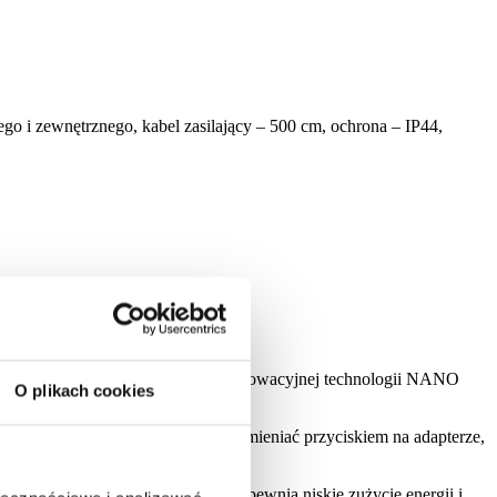
o i zewnętrznego, kabel zasilający – 500 cm, ochrona – IP44,
ezwykle stylowy klimat. Dzięki innowacyjnej technologii NANO
O plikach cookies
owoczesny wygląd.
 świecenia, które możesz dowolnie zmieniać przyciskiem na adapterze,
e energooszczędnych LED diod zapewnia niskie zużycie energii i