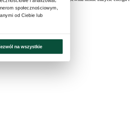
ołecznościowe i analizować
artnerom społecznościowym,
anymi od Ciebie lub
i, girland, okien czy altanek.
ezwól na wszystkie