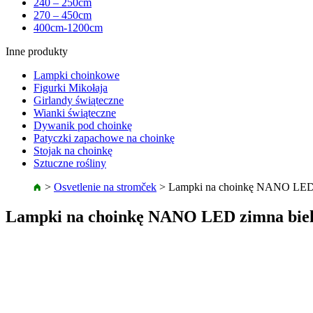
240 – 250cm
270 – 450cm
400cm-1200cm
Inne produkty
Lampki choinkowe
Figurki Mikołaja
Girlandy świąteczne
Wianki świąteczne
Dywanik pod choinkę
Patyczki zapachowe na choinkę
Stojak na choinkę
Sztuczne rośliny
>
Osvetlenie na stromček
>
Lampki na choinkę NANO LED
Lampki na choinkę NANO LED zimna bie