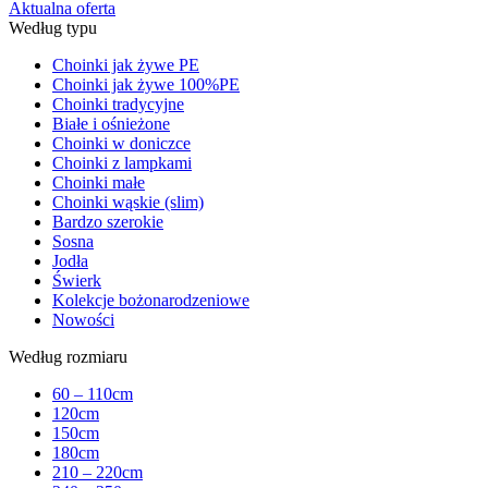
Aktualna oferta
Według typu
Choinki jak żywe PE
Choinki jak żywe 100%PE
Choinki tradycyjne
Białe i ośnieżone
Choinki w doniczce
Choinki z lampkami
Choinki małe
Choinki wąskie (slim)
Bardzo szerokie
Sosna
Jodła
Świerk
Kolekcje bożonarodzeniowe
Nowości
Według rozmiaru
60 – 110cm
120cm
150cm
180cm
210 – 220cm