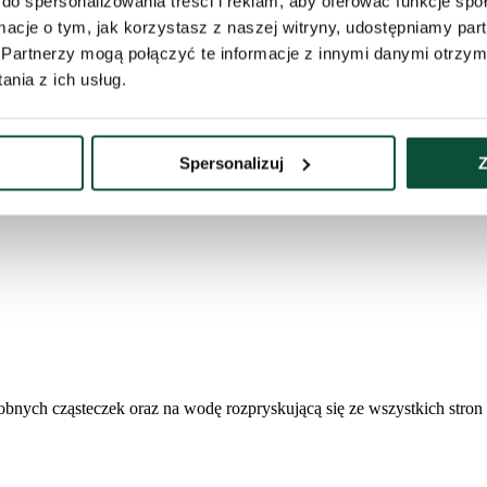
do spersonalizowania treści i reklam, aby oferować funkcje sp
ormacje o tym, jak korzystasz z naszej witryny, udostępniamy p
Partnerzy mogą połączyć te informacje z innymi danymi otrzym
ytku wewnętrznego, jak i zewnętrznego – idealne do dekorowania choink
nia z ich usług.
Spersonalizuj
Z
bnych cząsteczek oraz na wodę rozpryskującą się ze wszystkich stron