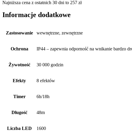
Najniższa cena z ostatnich 30 dni to
257
zł
Informacje dodatkowe
Zastosowanie
wewnętrzne, zewnętrzne
Ochrona
IP44 – zapewnia odporność na wnikanie bardzo dro
Żywotność
30 000 godzin
Efekty
8 efektów
Timer
6h/18h
Długość
48m
Liczba LED
1600