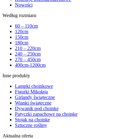
Nowości
Według rozmiaru
60 – 110cm
120cm
150cm
180cm
210 – 220cm
240 – 250cm
270 – 450cm
400cm-1200cm
Inne produkty
Lampki choinkowe
Figurki Mikołaja
Girlandy świąteczne
Wianki świąteczne
Dywanik pod choinkę
Patyczki zapachowe na choinkę
Stojak na choinkę
Sztuczne rośliny
Aktualna oferta