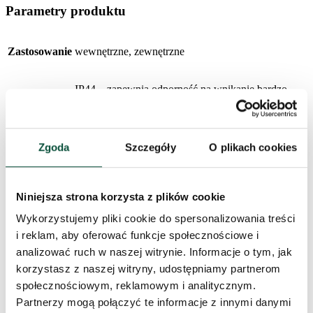
Parametry produktu
Zastosowanie
wewnętrzne, zewnętrzne
IP44 – zapewnia odporność na wnikanie bardzo
Ochrona
drobnych cząsteczek oraz na wodę rozpryskującą
się ze wszystkich stron
Zgoda
Szczegóły
O plikach cookies
Żywotność
30 000h
Efekty
8 efektów
Niniejsza strona korzysta z plików cookie
Wykorzystujemy pliki cookie do spersonalizowania treści
Timer
8h/16h
i reklam, aby oferować funkcje społecznościowe i
analizować ruch w naszej witrynie. Informacje o tym, jak
Długość
32m
korzystasz z naszej witryny, udostępniamy partnerom
społecznościowym, reklamowym i analitycznym.
Partnerzy mogą połączyć te informacje z innymi danymi
Liczba LED
320