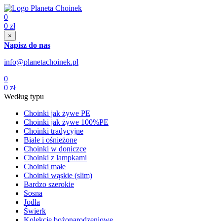
0
0
zł
×
Napisz do nas
info@planetachoinek.pl
0
0
zł
Według typu
Choinki jak żywe PE
Choinki jak żywe 100%PE
Choinki tradycyjne
Białe i ośnieżone
Choinki w doniczce
Choinki z lampkami
Choinki małe
Choinki wąskie (slim)
Bardzo szerokie
Sosna
Jodła
Świerk
Kolekcje bożonarodzeniowe