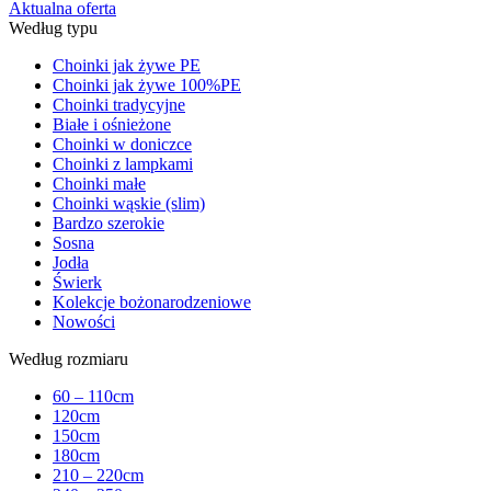
Aktualna oferta
Według typu
Choinki jak żywe PE
Choinki jak żywe 100%PE
Choinki tradycyjne
Białe i ośnieżone
Choinki w doniczce
Choinki z lampkami
Choinki małe
Choinki wąskie (slim)
Bardzo szerokie
Sosna
Jodła
Świerk
Kolekcje bożonarodzeniowe
Nowości
Według rozmiaru
60 – 110cm
120cm
150cm
180cm
210 – 220cm