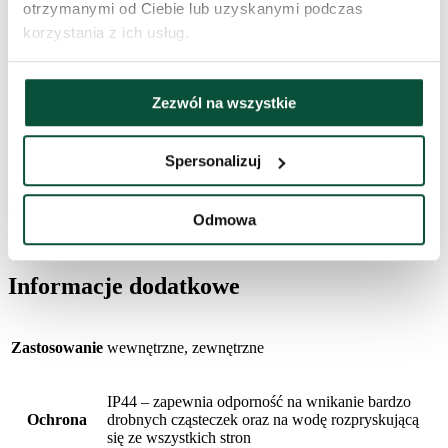
otrzymanymi od Ciebie lub uzyskanymi podczas
korzystania z ich usług.
Kolor LED
ciepła biel
Typ
LED
Zezwól na wszystkie
oświetlenia
Kabel
5m
zasilający
Spersonalizuj
Historia cen
Odmowa
Najniższa cena z ostatnich 30 dni to
129
zł
Informacje dodatkowe
Zastosowanie
wewnętrzne, zewnętrzne
IP44 – zapewnia odporność na wnikanie bardzo
Ochrona
drobnych cząsteczek oraz na wodę rozpryskującą
się ze wszystkich stron