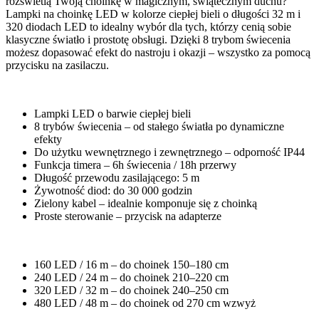
rozświetlą Twoją choinkę w magicznym, świątecznym duchu?
Lampki na choinkę LED w kolorze ciepłej bieli o długości 32 m i
320 diodach LED to idealny wybór dla tych, którzy cenią sobie
klasyczne światło i prostotę obsługi. Dzięki 8 trybom świecenia
możesz dopasować efekt do nastroju i okazji – wszystko za pomocą
przycisku na zasilaczu.
Lampki LED o barwie ciepłej bieli
8 trybów świecenia – od stałego światła po dynamiczne
efekty
Do użytku wewnętrznego i zewnętrznego – odporność IP44
Funkcja timera – 6h świecenia / 18h przerwy
Długość przewodu zasilającego: 5 m
Żywotność diod: do 30 000 godzin
Zielony kabel – idealnie komponuje się z choinką
Proste sterowanie – przycisk na adapterze
160 LED / 16 m – do choinek 150–180 cm
240 LED / 24 m – do choinek 210–220 cm
320 LED / 32 m – do choinek 240–250 cm
480 LED / 48 m – do choinek od 270 cm wzwyż