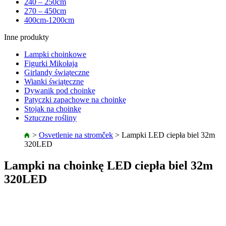
240 – 250cm
270 – 450cm
400cm-1200cm
Inne produkty
Lampki choinkowe
Figurki Mikołaja
Girlandy świąteczne
Wianki świąteczne
Dywanik pod choinkę
Patyczki zapachowe na choinkę
Stojak na choinkę
Sztuczne rośliny
>
Osvetlenie na stromček
>
Lampki LED ciepła biel 32m
320LED
Lampki na choinkę LED ciepła biel 32m
320LED