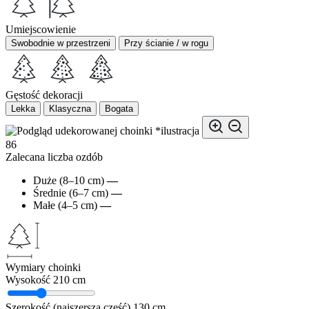
Umiejscowienie
Swobodnie w przestrzeni
Przy ścianie / w rogu
Gęstość dekoracji
Lekka
Klasyczna
Bogata
*ilustracja
86
Zalecana liczba ozdób
Duże (8–10 cm)
—
Średnie (6–7 cm)
—
Małe (4–5 cm)
—
Wymiary choinki
Wysokość
210 cm
Szerokość (najszersza część)
130 cm