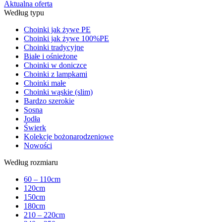
Aktualna oferta
Według typu
Choinki jak żywe PE
Choinki jak żywe 100%PE
Choinki tradycyjne
Białe i ośnieżone
Choinki w doniczce
Choinki z lampkami
Choinki małe
Choinki wąskie (slim)
Bardzo szerokie
Sosna
Jodła
Świerk
Kolekcje bożonarodzeniowe
Nowości
Według rozmiaru
60 – 110cm
120cm
150cm
180cm
210 – 220cm