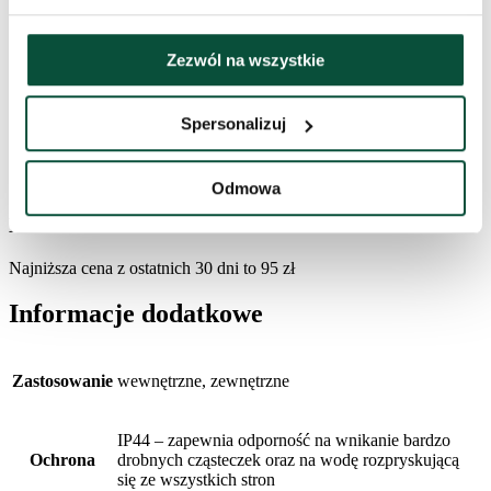
Kolor LED
ciepła biel
Zezwól na wszystkie
Typ
LED
oświetlenia
Spersonalizuj
Kabel
5m
zasilający
Odmowa
Historia cen
Najniższa cena z ostatnich 30 dni to
95
zł
Informacje dodatkowe
Zastosowanie
wewnętrzne, zewnętrzne
IP44 – zapewnia odporność na wnikanie bardzo
Ochrona
drobnych cząsteczek oraz na wodę rozpryskującą
się ze wszystkich stron