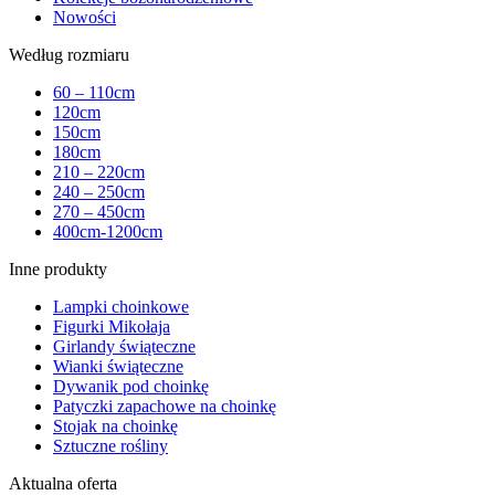
Nowości
Według rozmiaru
60 – 110cm
120cm
150cm
180cm
210 – 220cm
240 – 250cm
270 – 450cm
400cm-1200cm
Inne produkty
Lampki choinkowe
Figurki Mikołaja
Girlandy świąteczne
Wianki świąteczne
Dywanik pod choinkę
Patyczki zapachowe na choinkę
Stojak na choinkę
Sztuczne rośliny
Aktualna oferta