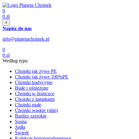
0
0
zł
×
Napisz do nas
info@planetachoinek.pl
0
0
zł
Według typu
Choinki jak żywe PE
Choinki jak żywe 100%PE
Choinki tradycyjne
Białe i ośnieżone
Choinki w doniczce
Choinki z lampkami
Choinki małe
Choinki wąskie (slim)
Bardzo szerokie
Sosna
Jodła
Świerk
Kolekcje bożonarodzeniowe