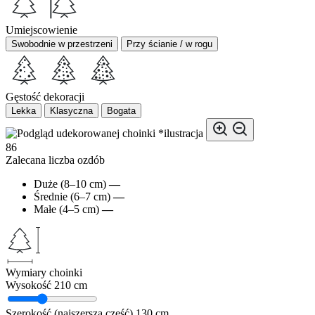
Umiejscowienie
Swobodnie w przestrzeni
Przy ścianie / w rogu
Gęstość dekoracji
Lekka
Klasyczna
Bogata
*ilustracja
86
Zalecana liczba ozdób
Duże (8–10 cm)
—
Średnie (6–7 cm)
—
Małe (4–5 cm)
—
Wymiary choinki
Wysokość
210 cm
Szerokość (najszersza część)
130 cm