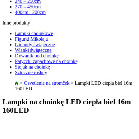
240 – 250cm
270 – 450cm
400cm-1200cm
Inne produkty
Lampki choinkowe
Figurki Mikołaja
Girlandy świąteczne
Wianki świąteczne
Dywanik pod choinkę
Patyczki zapachowe na choinkę
Stojak na choinkę
Sztuczne rośliny
>
Osvetlenie na stromček
>
Lampki LED ciepła biel 16m
160LED
Lampki na choinkę LED ciepła biel 16m
160LED