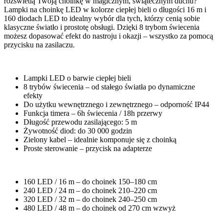
rozświetlą Twoją choinkę w magicznym, świątecznym duchu?
Lampki na choinkę LED w kolorze ciepłej bieli o długości 16 m i
160 diodach LED to idealny wybór dla tych, którzy cenią sobie
klasyczne światło i prostotę obsługi. Dzięki 8 trybom świecenia
możesz dopasować efekt do nastroju i okazji – wszystko za pomocą
przycisku na zasilaczu.
Lampki LED o barwie ciepłej bieli
8 trybów świecenia – od stałego światła po dynamiczne
efekty
Do użytku wewnętrznego i zewnętrznego – odporność IP44
Funkcja timera – 6h świecenia / 18h przerwy
Długość przewodu zasilającego: 5 m
Żywotność diod: do 30 000 godzin
Zielony kabel – idealnie komponuje się z choinką
Proste sterowanie – przycisk na adapterze
160 LED / 16 m – do choinek 150–180 cm
240 LED / 24 m – do choinek 210–220 cm
320 LED / 32 m – do choinek 240–250 cm
480 LED / 48 m – do choinek od 270 cm wzwyż