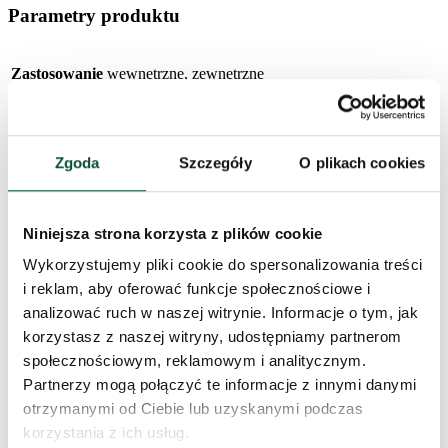
Parametry produktu
Zastosowanie
wewnętrzne, zewnętrzne
IP44 – zapewnia odporność na wnikanie bardzo
Ochrona
drobnych cząsteczek oraz na wodę rozpryskującą
Zgoda
Szczegóły
O plikach cookies
się ze wszystkich stron
Żywotność
30 000h
Niniejsza strona korzysta z plików cookie
Wykorzystujemy pliki cookie do spersonalizowania treści
Efekty
8 efektów
i reklam, aby oferować funkcje społecznościowe i
analizować ruch w naszej witrynie. Informacje o tym, jak
Timer
8h/16h
korzystasz z naszej witryny, udostępniamy partnerom
społecznościowym, reklamowym i analitycznym.
Długość
16m
Partnerzy mogą połączyć te informacje z innymi danymi
otrzymanymi od Ciebie lub uzyskanymi podczas
korzystania z ich usług.
Liczba LED
160