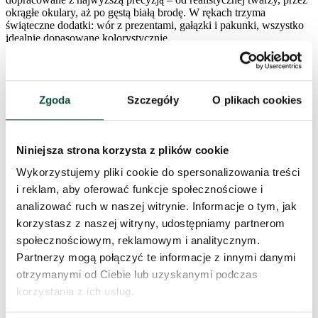
okrągłe okulary, aż po gęstą białą brodę. W rękach trzyma
świąteczne dodatki: wór z prezentami, gałązki i pakunki, wszystko
idealnie dopasowane kolorystycznie.
Parametry produktu
Zgoda
Szczegóły
O plikach cookies
Wysokość (ze stojakiem)
60cm
Szerokość
19cm
Niniejsza strona korzysta z plików cookie
Wykorzystujemy pliki cookie do spersonalizowania treści
Długość
28,5cm
i reklam, aby oferować funkcje społecznościowe i
analizować ruch w naszej witrynie. Informacje o tym, jak
Materiał
70% tkanina, 30% tworzywo sztuczne
korzystasz z naszej witryny, udostępniamy partnerom
społecznościowym, reklamowym i analitycznym.
Partnerzy mogą połączyć te informacje z innymi danymi
Kolor
złoto-biała
otrzymanymi od Ciebie lub uzyskanymi podczas
FAVI Kategória
korzystania z ich usług.
Historia cen