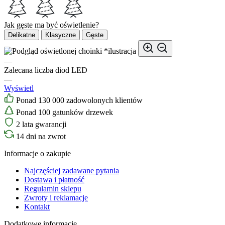
Jak gęste ma być oświetlenie?
Delikatne
Klasyczne
Gęste
*ilustracja
—
Zalecana liczba diod LED
—
Wyświetl
Ponad 130 000 zadowolonych klientów
Ponad 100 gatunków drzewek
2 lata gwarancji
14 dni na zwrot
Informacje o zakupie
Najczęściej zadawane pytania
Dostawa i płatność
Regulamin sklepu
Zwroty i reklamacje
Kontakt
Dodatkowe informacje