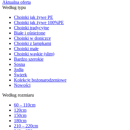
Aktualna oferta
Według typu
Choinki jak żywe PE
Choinki jak żywe 100%PE
Choinki tradycyjne
Białe i ośnieżone
Choinki w doniczce
Choinki z lampkami
Choinki małe
Choinki wąskie (slim)
Bardzo szerokie
Sosna
Jodła
Świerk
Kolekcje bożonarodzeniowe
Nowości
Według rozmiaru
60 – 110cm
120cm
150cm
180cm
210 – 220cm