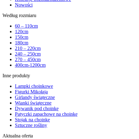
Nowości
Według rozmiaru
60 – 110cm
120cm
150cm
180cm
210 – 220cm
240 – 250cm
270 – 450cm
400cm-1200cm
Inne produkty
Lampki choinkowe
Figurki Mikołaja
Girlandy świąteczne
Wianki świąteczne
Dywanik pod choinkę
Patyczki zapachowe na choinkę
Stojak na choinkę
Sztuczne rośliny
Aktualna oferta