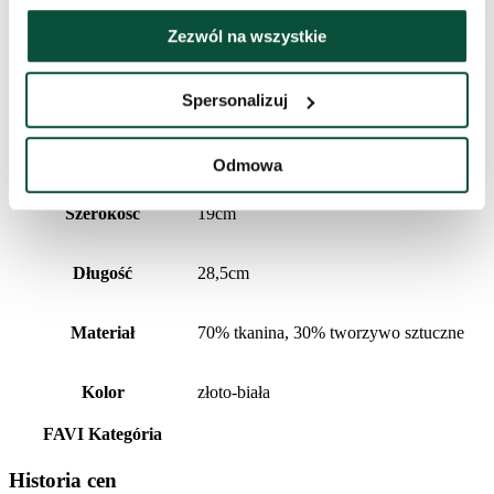
Zezwól na wszystkie
Najniższa cena z ostatnich 30 dni to
183
zł
Informacje dodatkowe
Spersonalizuj
Wysokość (ze stojakiem)
60cm
Odmowa
Szerokość
19cm
Długość
28,5cm
Materiał
70% tkanina, 30% tworzywo sztuczne
Kolor
złoto-biała
FAVI Kategória
Historia cen