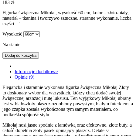
183
zł
Figurka świąteczna Mikołaj, wysokość 60 cm, kolor – złoto-biały,
materiał – tkanina i tworzywo sztuczne, staranne wykonanie, liczba
części – 1
Wysokość
Na stanie
Dodaj do koszyka
Informacje dodatkowe
Opinie (9)
Elegancka i starannie wykonana figurka świąteczna Mikołaj Złoty
to doskonały wybór dla wszystkich, którzy chcą dodać swojej
świątecznej aranżacji nutę luksusu. Ten wyjątkowy Mikołaj ubrany
jest w biało-złoty płaszcz ozdobiony puszystym, białym futerkiem, a
jego czapka została wykończona tym samym materiałem, co
podkreśla spójność stylu.
Mikołaj nosi jasne spodnie z lamówką oraz efektowne, złote buty, a
całość dopełnia złoty pasek opinający płaszcz. Detale są
dopracowane z najwyższą precyzją – od realistycznej twarzy, przez