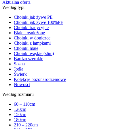
Aktualna oferta
Według typu
Choinki jak żywe PE
Choinki jak żywe 100%PE
Choinki tradycyjne
Białe i ośnieżone
Choinki w doniczce
Choinki z lampkami
Choinki małe
Choinki wąskie (slim)
Bardzo szerokie
Sosna
Jodła
Świerk
Kolekcje bożonarodzeniowe
Nowości
Według rozmiaru
60 – 110cm
120cm
150cm
180cm
210 – 220cm