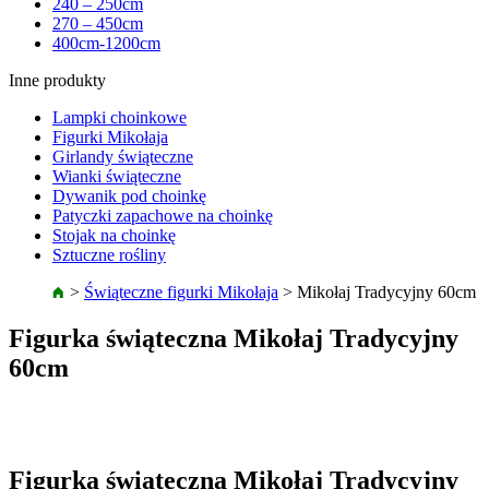
240 – 250cm
270 – 450cm
400cm-1200cm
Inne produkty
Lampki choinkowe
Figurki Mikołaja
Girlandy świąteczne
Wianki świąteczne
Dywanik pod choinkę
Patyczki zapachowe na choinkę
Stojak na choinkę
Sztuczne rośliny
>
Świąteczne figurki Mikołaja
>
Mikołaj Tradycyjny 60cm
Figurka świąteczna Mikołaj Tradycyjny
60cm
Figurka świąteczna Mikołaj Tradycyjny