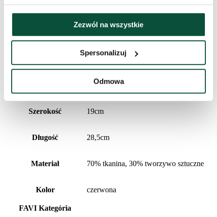
Historia cen
Zezwól na wszystkie
Najniższa cena z ostatnich 30 dni to
183
zł
Spersonalizuj
Informacje dodatkowe
Odmowa
Wysokość (ze stojakiem)
60cm
Szerokość
19cm
Długość
28,5cm
Materiał
70% tkanina, 30% tworzywo sztuczne
Kolor
czerwona
FAVI Kategória