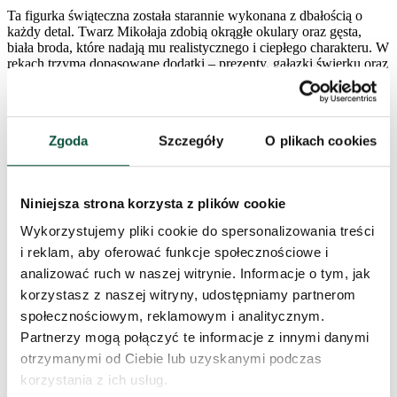
Ta figurka świąteczna została starannie wykonana z dbałością o
każdy detal. Twarz Mikołaja zdobią okrągłe okulary oraz gęsta,
biała broda, które nadają mu realistycznego i ciepłego charakteru. W
rękach trzyma dopasowane dodatki – prezenty, gałązki świerku oraz
uroczego pluszowego misia.
Parametry produktu
Zgoda
Szczegóły
O plikach cookies
Wysokość (ze stojakiem)
60cm
Niniejsza strona korzysta z plików cookie
Szerokość
19cm
Wykorzystujemy pliki cookie do spersonalizowania treści
i reklam, aby oferować funkcje społecznościowe i
Długość
28,5cm
analizować ruch w naszej witrynie. Informacje o tym, jak
korzystasz z naszej witryny, udostępniamy partnerom
Materiał
70% tkanina, 30% tworzywo sztuczne
społecznościowym, reklamowym i analitycznym.
Partnerzy mogą połączyć te informacje z innymi danymi
Kolor
czerwona
otrzymanymi od Ciebie lub uzyskanymi podczas
korzystania z ich usług.
FAVI Kategória