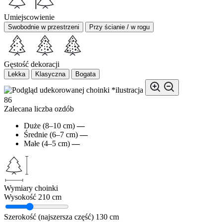
Umiejscowienie
Swobodnie w przestrzeni
Przy ścianie / w rogu
Gęstość dekoracji
Lekka
Klasyczna
Bogata
*ilustracja
86
Zalecana liczba ozdób
Duże (8–10 cm)
—
Średnie (6–7 cm)
—
Małe (4–5 cm)
—
Wymiary choinki
Wysokość
210 cm
Szerokość (najszersza część)
130 cm