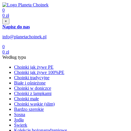
0
0
zł
×
Napisz do nas
info@planetachoinek.pl
0
0
zł
Według typu
Choinki jak żywe PE
Choinki jak żywe 100%PE
Choinki tradycyjne
Białe i ośnieżone
Choinki w doniczce
Choinki z lampkami
Choinki małe
Choinki wąskie (slim)
Bardzo szerokie
Sosna
Jodła
Świerk
Kolekcje bożonarodzeniowe