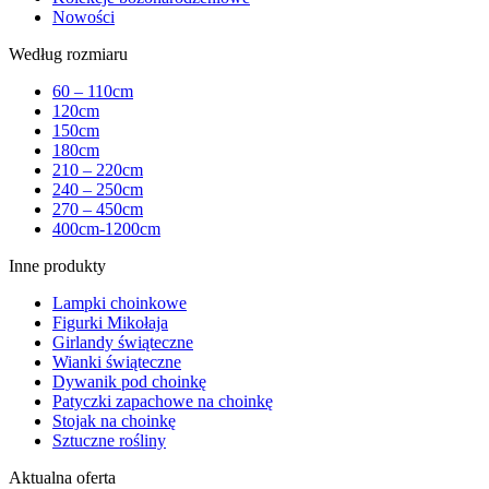
Nowości
Według rozmiaru
60 – 110cm
120cm
150cm
180cm
210 – 220cm
240 – 250cm
270 – 450cm
400cm-1200cm
Inne produkty
Lampki choinkowe
Figurki Mikołaja
Girlandy świąteczne
Wianki świąteczne
Dywanik pod choinkę
Patyczki zapachowe na choinkę
Stojak na choinkę
Sztuczne rośliny
Aktualna oferta