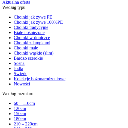
Aktualna oferta
Według typu
Choinki jak żywe PE
Choinki jak żywe 100%PE
Choinki tradycyjne
Białe i ośnieżone
Choinki w doniczce
Choinki z lampkami
Choinki małe
Choinki wąskie (slim)
Bardzo szerokie
Sosna
Jodła
Świerk
Kolekcje bożonarodzeniowe
Nowości
Według rozmiaru
60 – 110cm
120cm
150cm
180cm
210 – 220cm