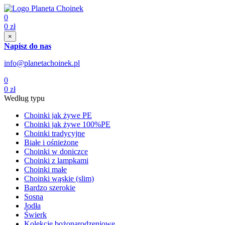
0
0
zł
×
Napisz do nas
info@planetachoinek.pl
0
0
zł
Według typu
Choinki jak żywe PE
Choinki jak żywe 100%PE
Choinki tradycyjne
Białe i ośnieżone
Choinki w doniczce
Choinki z lampkami
Choinki małe
Choinki wąskie (slim)
Bardzo szerokie
Sosna
Jodła
Świerk
Kolekcje bożonarodzeniowe