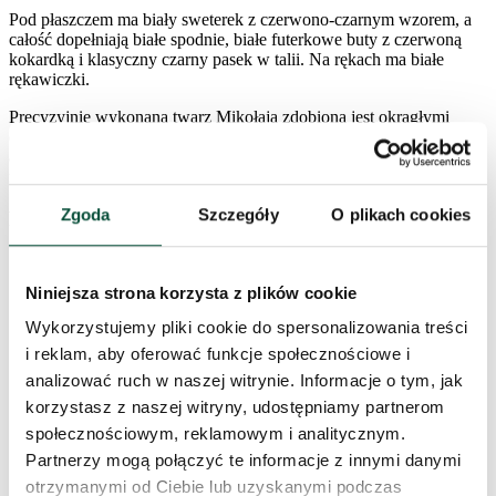
Pod płaszczem ma biały sweterek z czerwono-czarnym wzorem, a
całość dopełniają białe spodnie, białe futerkowe buty z czerwoną
kokardką i klasyczny czarny pasek w talii. Na rękach ma białe
rękawiczki.
Precyzyjnie wykonana twarz Mikołaja zdobiona jest okrągłymi
okularami i gęstą białą brodą. W dłoniach trzyma gustowne
akcesoria – worek z prezentami, gałązki świerku, a także drewniane
narty, które podkreślają jego zimowy charakter.
Zgoda
Szczegóły
O plikach cookies
Parametry produktu
Wysokość (ze stojakiem)
40cm
Niniejsza strona korzysta z plików cookie
Wykorzystujemy pliki cookie do spersonalizowania treści
Szerokość
9,5cm
i reklam, aby oferować funkcje społecznościowe i
analizować ruch w naszej witrynie. Informacje o tym, jak
Długość
19,5cm
korzystasz z naszej witryny, udostępniamy partnerom
społecznościowym, reklamowym i analitycznym.
Partnerzy mogą połączyć te informacje z innymi danymi
Materiał
70% tkanina, 30% tworzywo sztuczne
otrzymanymi od Ciebie lub uzyskanymi podczas