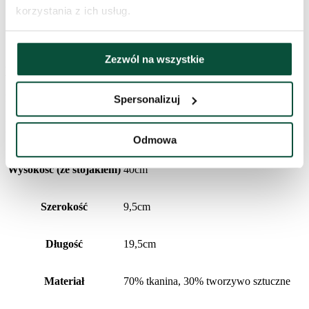
korzystania z ich usług.
Kolor
czerwono-biała
FAVI Kategória
Zezwól na wszystkie
Historia cen
Najniższa cena z ostatnich 30 dni to
153
zł
Spersonalizuj
Informacje dodatkowe
Odmowa
Wysokość (ze stojakiem)
40cm
Szerokość
9,5cm
Długość
19,5cm
Materiał
70% tkanina, 30% tworzywo sztuczne