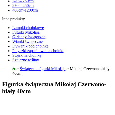
240 – 250cm
270 – 450cm
400cm-1200cm
Inne produkty
Lampki choinkowe
Figurki Mikołaja
Girlandy świąteczne
Wianki świąteczne
Dywanik pod choinkę
Patyczki zapachowe na choinkę
Stojak na choinkę
Sztuczne rośliny
>
Świąteczne figurki Mikołaja
>
Mikołaj Czerwono-biały
40cm
Figurka świąteczna Mikołaj Czerwono-
biały 40cm