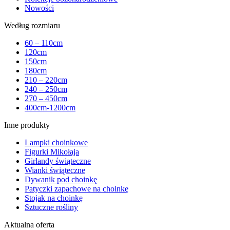
Nowości
Według rozmiaru
60 – 110cm
120cm
150cm
180cm
210 – 220cm
240 – 250cm
270 – 450cm
400cm-1200cm
Inne produkty
Lampki choinkowe
Figurki Mikołaja
Girlandy świąteczne
Wianki świąteczne
Dywanik pod choinkę
Patyczki zapachowe na choinkę
Stojak na choinkę
Sztuczne rośliny
Aktualna oferta