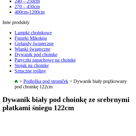
240 – 250cm
270 – 450cm
400cm-1200cm
Inne produkty
Lampki choinkowe
Figurki Mikołaja
Girlandy świąteczne
Wianki świąteczne
Dywanik pod choinkę
Patyczki zapachowe na choinkę
Stojak na choinkę
Sztuczne rośliny
>
Podložka pod stromček
>
Dywanik biały prążkowany
pod choinkę 122cm
Dywanik biały pod choinkę ze srebrnymi
płatkami śniegu 122cm