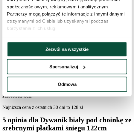
społecznościowym, reklamowym i analitycznym.
Wymiar
122cm
Partnerzy mogą połączyć te informacje z innymi danymi
otrzymanymi od Ciebie lub uzyskanymi podczas
korzystania z ich usług.
Kształt
okrągły
Materiał
100% poliester
Zezwól na wszystkie
Kolor
biała
Spersonalizuj
Zapięcie
rzep
Odmowa
Historia cen
Najniższa cena z ostatnich 30 dni to
128
zł
5 opinia dla
Dywanik biały pod choinkę ze
srebrnymi płatkami śniegu 122cm