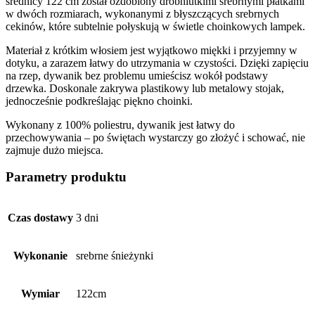
średnicy 122 cm został ozdobiony drobniutkimi srebrnymi płatkami
w dwóch rozmiarach, wykonanymi z błyszczących srebrnych
cekinów, które subtelnie połyskują w świetle choinkowych lampek.
Materiał z krótkim włosiem jest wyjątkowo miękki i przyjemny w
dotyku, a zarazem łatwy do utrzymania w czystości. Dzięki zapięciu
na rzep, dywanik bez problemu umieścisz wokół podstawy
drzewka. Doskonale zakrywa plastikowy lub metalowy stojak,
jednocześnie podkreślając piękno choinki.
Wykonany z 100% poliestru, dywanik jest łatwy do
przechowywania – po świętach wystarczy go złożyć i schować, nie
zajmuje dużo miejsca.
Parametry produktu
Czas dostawy
3 dni
Wykonanie
srebrne śnieżynki
Wymiar
122cm