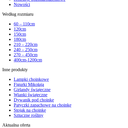
Nowości
Według rozmiaru
60 – 110cm
120cm
150cm
180cm
210 – 220cm
240 – 250cm
270 – 450cm
400cm-1200cm
Inne produkty
Lampki choinkowe
Figurki Mikołaja
Girlandy świąteczne
Wianki świąteczne
Dywanik pod choinkę
Patyczki zapachowe na choinkę
Stojak na choinkę
Sztuczne rośliny
Aktualna oferta