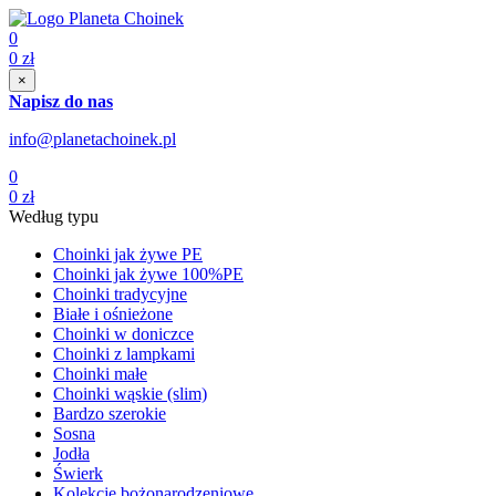
0
0
zł
×
Napisz do nas
info@planetachoinek.pl
0
0
zł
Według typu
Choinki jak żywe PE
Choinki jak żywe 100%PE
Choinki tradycyjne
Białe i ośnieżone
Choinki w doniczce
Choinki z lampkami
Choinki małe
Choinki wąskie (slim)
Bardzo szerokie
Sosna
Jodła
Świerk
Kolekcje bożonarodzeniowe