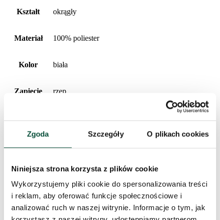
Kształt
okrągły
Materiał
100% poliester
Kolor
biała
Zapięcie
rzep
Historia cen
Zgoda
Szczegóły
O plikach cookies
Najniższa cena z ostatnich 30 dni to
128
zł
Informacje dodatkowe
Niniejsza strona korzysta z plików cookie
Wykorzystujemy pliki cookie do spersonalizowania treści
Czas dostawy
3 dni
i reklam, aby oferować funkcje społecznościowe i
analizować ruch w naszej witrynie. Informacje o tym, jak
Wykonanie
srebrne śnieżynki
korzystasz z naszej witryny, udostępniamy partnerom