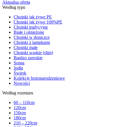
Aktualna oferta
Według typu
Choinki jak żywe PE
Choinki jak żywe 100%PE
Choinki tradycyjne
Białe i ośnieżone
Choinki w doniczce
Choinki z lampkami
Choinki małe
Choinki wąskie (slim)
Bardzo szerokie
Sosna
Jodła
Świerk
Kolekcje bożonarodzeniowe
Nowości
Według rozmiaru
60 – 110cm
120cm
150cm
180cm
210 – 220cm