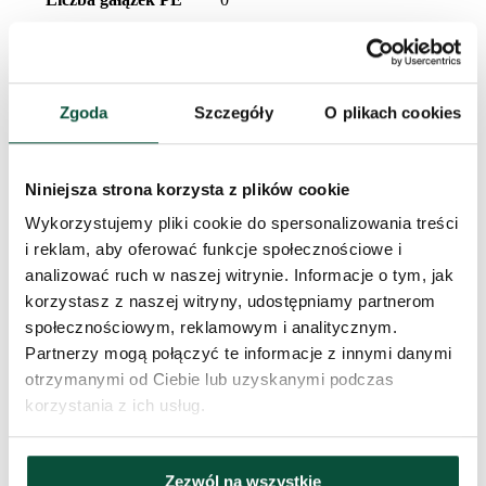
Wykonanie
Gęste
Zgoda
Szczegóły
O plikach cookies
Liczba gałązek PVC
215
Rodzaj igliwia
PVC
Niniejsza strona korzysta z plików cookie
Wykorzystujemy pliki cookie do spersonalizowania treści
Procentowy udział 3D/PVC
0/100
i reklam, aby oferować funkcje społecznościowe i
analizować ruch w naszej witrynie. Informacje o tym, jak
Liczba części
2
korzystasz z naszej witryny, udostępniamy partnerom
społecznościowym, reklamowym i analitycznym.
Typ rozkładania
system rozkładania
Partnerzy mogą połączyć te informacje z innymi danymi
otrzymanymi od Ciebie lub uzyskanymi podczas
korzystania z ich usług.
Stojak (w zestawie)
donica
Waga (netto)
2,5
Zezwól na wszystkie