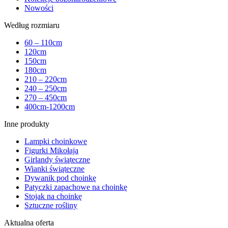
Nowości
Według rozmiaru
60 – 110cm
120cm
150cm
180cm
210 – 220cm
240 – 250cm
270 – 450cm
400cm-1200cm
Inne produkty
Lampki choinkowe
Figurki Mikołaja
Girlandy świąteczne
Wianki świąteczne
Dywanik pod choinkę
Patyczki zapachowe na choinkę
Stojak na choinkę
Sztuczne rośliny
Aktualna oferta