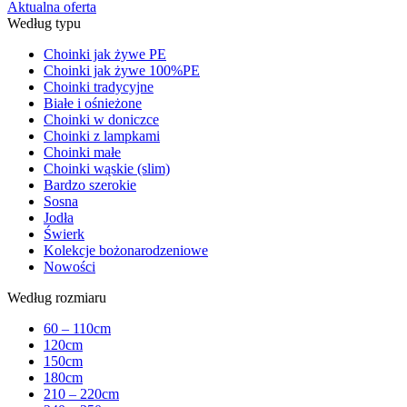
Aktualna oferta
Według typu
Choinki jak żywe PE
Choinki jak żywe 100%PE
Choinki tradycyjne
Białe i ośnieżone
Choinki w doniczce
Choinki z lampkami
Choinki małe
Choinki wąskie (slim)
Bardzo szerokie
Sosna
Jodła
Świerk
Kolekcje bożonarodzeniowe
Nowości
Według rozmiaru
60 – 110cm
120cm
150cm
180cm
210 – 220cm