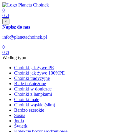
0
0
zł
×
Napisz do nas
info@planetachoinek.pl
0
0
zł
Według typu
Choinki jak żywe PE
Choinki jak żywe 100%PE
Choinki tradycyjne
Białe i ośnieżone
Choinki w doniczce
Choinki z lampkami
Choinki małe
Choinki wąskie (slim)
Bardzo szerokie
Sosna
Jodła
Świerk
Kolekcje bożonarodzeniowe