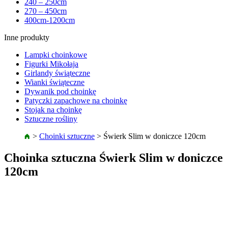
240 – 250cm
270 – 450cm
400cm-1200cm
Inne produkty
Lampki choinkowe
Figurki Mikołaja
Girlandy świąteczne
Wianki świąteczne
Dywanik pod choinkę
Patyczki zapachowe na choinkę
Stojak na choinkę
Sztuczne rośliny
>
Choinki sztuczne
>
Świerk Slim w doniczce 120cm
Choinka sztuczna Świerk Slim w doniczce
120cm