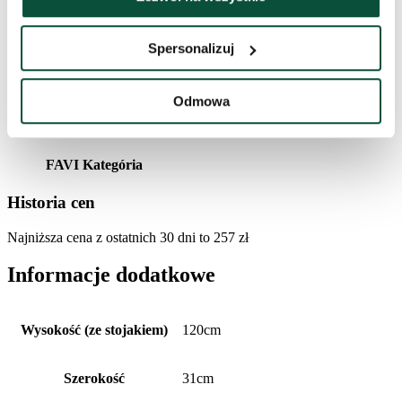
Waga (brutto)
3
Spersonalizuj
Czas dostawy
3 dni
Odmowa
Pakiet 1
70x26x20
FAVI Kategória
Historia cen
Najniższa cena z ostatnich 30 dni to
257
zł
Informacje dodatkowe
Wysokość (ze stojakiem)
120cm
Szerokość
31cm