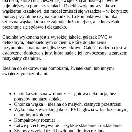
dla osób, które chcą cieszyć się świąteczną atmosferą nawet w
najmniejszych pomieszczeniach. Dzięki swojemu wyjątkowo
wąskiemu kształtowi, ten model zmieści się wszędzie – w korytarzu,
biurze, przy oknie czy na komodzie. To kompaktowa choinka
sztuczna wąska, która nie zajmuje dużo miejsca, a jednocześnie
prezentuje się stylowo i elegancko.
Choinka wykonana jest z wysokiej jakości gałązek PVC w
delikatnym, bladozielonym odcieniu, które do złudzenia
przypominają naturalne igliwie świerkowe. Całość osadzona jest w
estetycznej doniczce z juty, która nadaje jej nowoczesny, a zarazem
rustykalny charakter.
Idealna do dekorowania bombkami, światełkami lub innymi
świątecznymi ozdobami.
Choinka sztuczna w doniczce – gotowa dekoracja, bez
potrzeby montażu stojaka
Choinka wąska – idealna do małych, ciasnych przestrzeni
Wykonana z wysokiej jakości PVC igliwia w bladozielonym,
naturalnym kolorze
Kompaktowy rozmiar
Łatwe przechowywanie – szybkie składanie i rozkładanie
Stylowy wygląd dzięki ozdobnej doniczce z juty