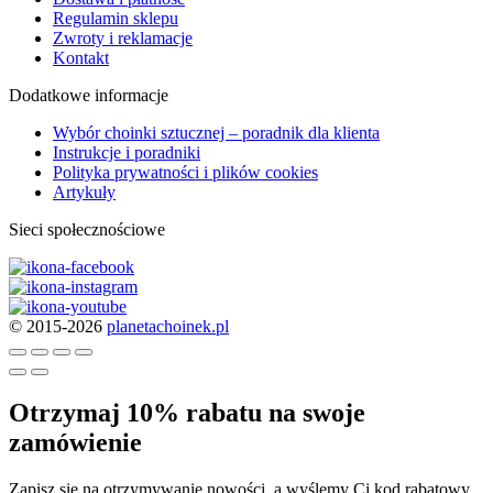
Regulamin sklepu
Zwroty i reklamacje
Kontakt
Dodatkowe informacje
Wybór choinki sztucznej – poradnik dla klienta
Instrukcje i poradniki
Polityka prywatności i plików cookies
Artykuły
Sieci społecznościowe
© 2015-2026
planetachoinek.pl
Otrzymaj 10% rabatu na swoje
zamówienie
Zapisz się na otrzymywanie nowości, a wyślemy Ci kod rabatowy