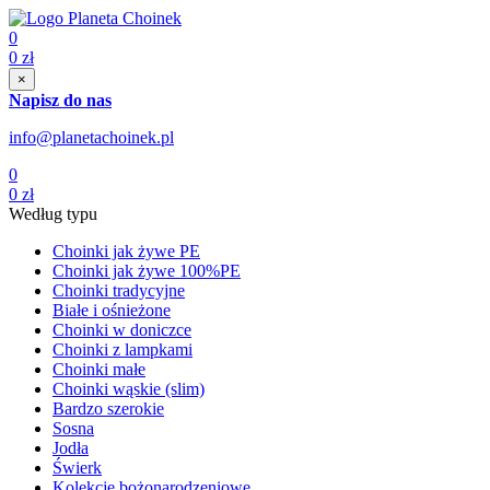
0
0
zł
×
Napisz do nas
info@planetachoinek.pl
0
0
zł
Według typu
Choinki jak żywe PE
Choinki jak żywe 100%PE
Choinki tradycyjne
Białe i ośnieżone
Choinki w doniczce
Choinki z lampkami
Choinki małe
Choinki wąskie (slim)
Bardzo szerokie
Sosna
Jodła
Świerk
Kolekcje bożonarodzeniowe