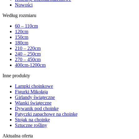
Nowości
Według rozmiaru
60 – 110cm
120cm
150cm
180cm
210 – 220cm
240 – 250cm
270 – 450cm
400cm-1200cm
Inne produkty
Lampki choinkowe
Figurki Mikołaja
Girlandy świąteczne
Wianki świąteczne
Dywanik pod choinkę
Patyczki zapachowe na choinkę
Stojak na choinkę
Sztuczne rośliny
Aktualna oferta