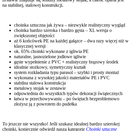
na stabilnej, stalowej konstrukcji.
choinka sztuczna jak żywa – niezwykle realistyczny wygląd
choinka bardzo szeroka i bardzo gęsta – XL wersja o
zwiększonej objętości
aż 6 końcówek PE na każdej gałązce – dwa razy więcej niż w
klasycznej wersji
ok. 65% choinki wykonane z igliwia PE
naturalne, jasnozielone jodłowe igliwie
gęste wypełnienie z PVC + realistyczny brązowy środek
idealnie stożkowy, symetryczny kształt
system rozkładania typu parasol – szybki i prosty montaż
wykonana z wysokiej jakości materiałów PE i PVC
stabilna stalowa konstrukcja
metalowy stojak w zestawie
odpowiednia do wszystkich typów dekoracji świątecznych
łatwa w przechowywaniu – po świętach bezproblemowo
złożysz ją z powrotem do pudełka
To jeszcze nie wszystko! Jeśli szukasz idealnej bardzo szierokej
choinki, koniecznie odwiedź naszą kategorię
Choinki sztuczne