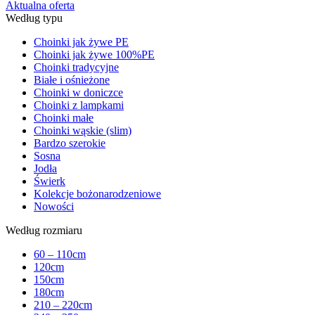
Aktualna oferta
Według typu
Choinki jak żywe PE
Choinki jak żywe 100%PE
Choinki tradycyjne
Białe i ośnieżone
Choinki w doniczce
Choinki z lampkami
Choinki małe
Choinki wąskie (slim)
Bardzo szerokie
Sosna
Jodła
Świerk
Kolekcje bożonarodzeniowe
Nowości
Według rozmiaru
60 – 110cm
120cm
150cm
180cm
210 – 220cm