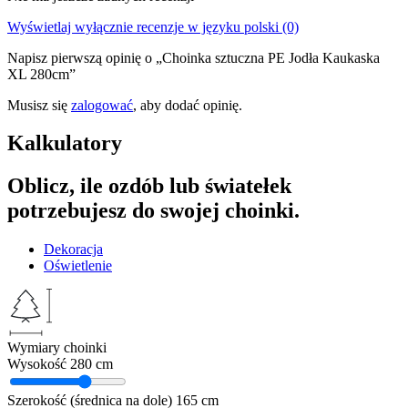
Wyświetlaj wyłącznie recenzje w języku polski (0)
Napisz pierwszą opinię o „Choinka sztuczna PE Jodła Kaukaska
XL 280cm”
Musisz się
zalogować
, aby dodać opinię.
Kalkulatory
Oblicz, ile ozdób lub światełek
potrzebujesz do swojej choinki.
Dekoracja
Oświetlenie
Wymiary choinki
Wysokość
280 cm
Szerokość (średnica na dole)
165 cm