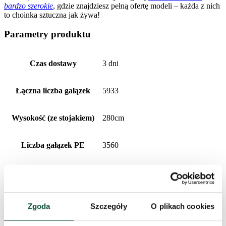
bardzo szerokie
, gdzie znajdziesz pełną ofertę modeli – każda z nich
to choinka sztuczna jak żywa!
Parametry produktu
Czas dostawy
3 dni
Łączna liczba gałązek
5933
Wysokość (ze stojakiem)
280cm
Liczba gałązek PE
3560
Szerokość
165cm
Liczba gałązek PVC
2373
Zgoda
Szczegóły
O plikach cookies