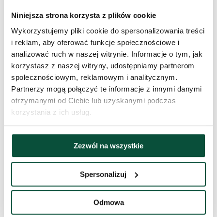
Rodzaj igliwia
PE + PVC
Niniejsza strona korzysta z plików cookie
Procentowy udział 3D/PVC
60/40
Wykorzystujemy pliki cookie do spersonalizowania treści
i reklam, aby oferować funkcje społecznościowe i
Wykonanie
Ekstra gęste
analizować ruch w naszej witrynie. Informacje o tym, jak
korzystasz z naszej witryny, udostępniamy partnerom
społecznościowym, reklamowym i analitycznym.
Typ rozkładania
snap tree
Partnerzy mogą połączyć te informacje z innymi danymi
otrzymanymi od Ciebie lub uzyskanymi podczas
Długość czubka
20cm
korzystania z ich usług.
Waga (netto)
36
Zezwól na wszystkie
Liczba części
3
Spersonalizuj
Waga (brutto)
43,5
Odmowa
Stojak (w zestawie)
metalowy