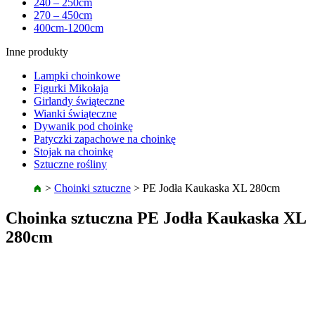
240 – 250cm
270 – 450cm
400cm-1200cm
Inne produkty
Lampki choinkowe
Figurki Mikołaja
Girlandy świąteczne
Wianki świąteczne
Dywanik pod choinkę
Patyczki zapachowe na choinkę
Stojak na choinkę
Sztuczne rośliny
>
Choinki sztuczne
>
PE Jodła Kaukaska XL 280cm
Choinka sztuczna PE Jodła Kaukaska XL
280cm