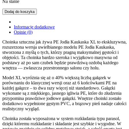
Na stanie
Dodaj do koszyka
Informacje dodatkowe
Opinie (0)
Choinka sztuczna jak żywa PE Jodła Kaukaska XL to ekskluzywna,
rozszerzona wersja uwielbianego modelu PE Jodła Kaukaska,
stworzona z myślą o tych, którzy pragną maksymalnej gęstości i
objętości. Ta choinka bardzo szeroka i wyjątkowo masywna od
podstawy aż po sam czubek będzie prawdziwą ozdobą każdego
wnętrza — zwłaszcza przestronnego salonu czy holu.
Model XL wyróżnia się aż o 40% większą liczbą gałązek w
porównaniu do klasycznej wersji oraz aż 6 końcówkami PE na
każdej gałązce – to dwa razy więcej niż standardowo. Gałązki
wykonane są z miękkiego, jasnego igliwia PE, które do złudzenia
przypomina prawdziwe jodłowe gałązki. Wnętrze choinki zostało
dodatkowo wypełnione gęstym PVC, a brązowy pień nadaje całości
realistyczny wygląd.
Choinka została wyposażona w system rozkładania typu parasol,
dzięki któremu rozkładanie i składanie jest szybkie i wygodne. W
zestawie znajduje się solidny metalowy stojak, a całość oparta jest