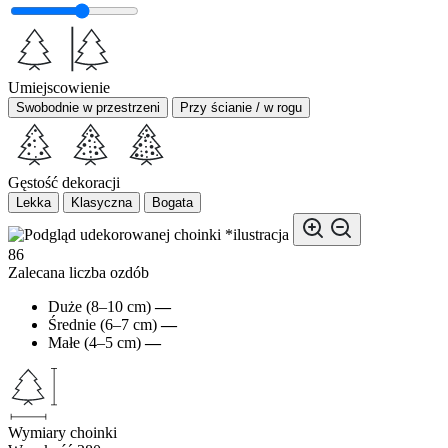
Umiejscowienie
Swobodnie w przestrzeni
Przy ścianie / w rogu
Gęstość dekoracji
Lekka
Klasyczna
Bogata
*ilustracja
86
Zalecana liczba ozdób
Duże (8–10 cm)
—
Średnie (6–7 cm)
—
Małe (4–5 cm)
—
Wymiary choinki