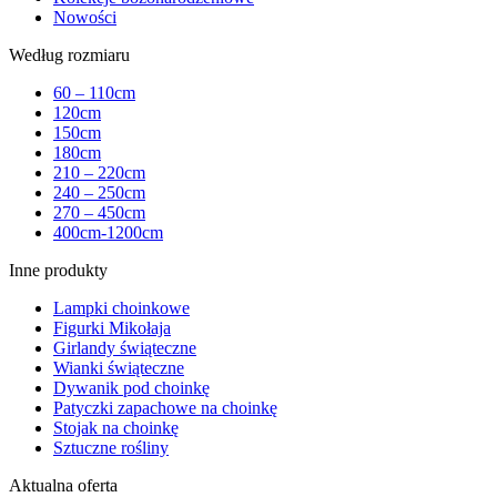
Nowości
Według rozmiaru
60 – 110cm
120cm
150cm
180cm
210 – 220cm
240 – 250cm
270 – 450cm
400cm-1200cm
Inne produkty
Lampki choinkowe
Figurki Mikołaja
Girlandy świąteczne
Wianki świąteczne
Dywanik pod choinkę
Patyczki zapachowe na choinkę
Stojak na choinkę
Sztuczne rośliny
Aktualna oferta