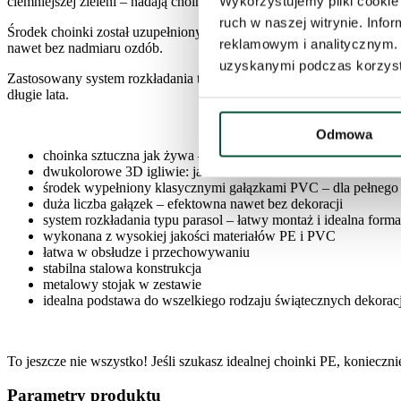
Wykorzystujemy pliki cookie 
ciemniejszej zieleni – nadają choince niezwykle naturalny i realisty
ruch w naszej witrynie. Inf
Środek choinki został uzupełniony klasycznymi, ciemnozielonymi gałą
reklamowym i analitycznym. 
nawet bez nadmiaru ozdób.
uzyskanymi podczas korzysta
Zastosowany system rozkładania typu parasol umożliwia szybkie i wyg
długie lata.
Odmowa
choinka sztuczna jak żywa – naturalna kolorystyka i gęstość
dwukolorowe 3D igliwie: jasna i ciemna zieleń
środek wypełniony klasycznymi gałązkami PVC – dla pełnego
duża liczba gałązek – efektowna nawet bez dekoracji
system rozkładania typu parasol – łatwy montaż i idealna forma
wykonana z wysokiej jakości materiałów PE i PVC
łatwa w obsłudze i przechowywaniu
stabilna stalowa konstrukcja
metalowy stojak w zestawie
idealna podstawa do wszelkiego rodzaju świątecznych dekoracj
To jeszcze nie wszystko! Jeśli szukasz idealnej choinki PE, konieczn
Parametry produktu