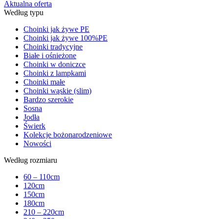
Aktualna oferta
Według typu
Choinki jak żywe PE
Choinki jak żywe 100%PE
Choinki tradycyjne
Białe i ośnieżone
Choinki w doniczce
Choinki z lampkami
Choinki małe
Choinki wąskie (slim)
Bardzo szerokie
Sosna
Jodła
Świerk
Kolekcje bożonarodzeniowe
Nowości
Według rozmiaru
60 – 110cm
120cm
150cm
180cm
210 – 220cm