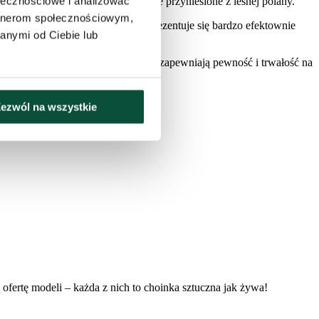
ołecznościowe i analizować
żo i stylowo, jakby zostało właśnie przyniesione z leśnej polany.
artnerom społecznościowym,
i dużej liczbie gałązek drzewko prezentuje się bardzo efektownie
anymi od Ciebie lub
ukcja oraz stabilny metalowy stojak zapewniają pewność i trwałość na
ezwól na wszystkie
ą ofertę modeli – każda z nich to choinka sztuczna jak żywa!