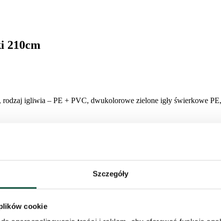
ki 210cm
 rodzaj igliwia – PE + PVC, dwukolorowe zielone igły świerkowe PE,
Szczegóły
 plików cookie
owany chłodnym pięknem skandynawskich lasów. Gałązki wykonane z w