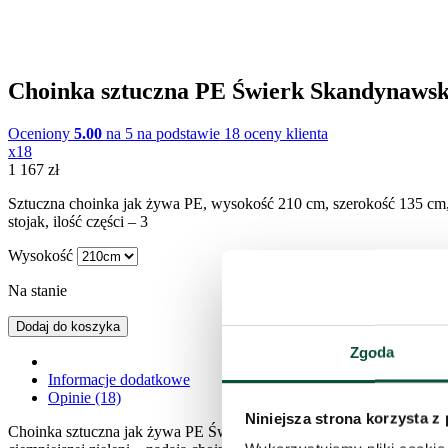
Choinka sztuczna PE Świerk Skandynaws
Oceniony
5.00
na 5 na podstawie
18
oceny klienta
x18
1 167
zł
Sztuczna choinka jak żywa PE, wysokość 210 cm, szerokość 135 cm,
stojak, ilość części – 3
Wysokość
Na stanie
Dodaj do koszyka
Zgoda
Informacje dodatkowe
Opinie (18)
Niniejsza strona korzysta z
Choinka sztuczna jak żywa PE Świerk Skandynawski to model inspir