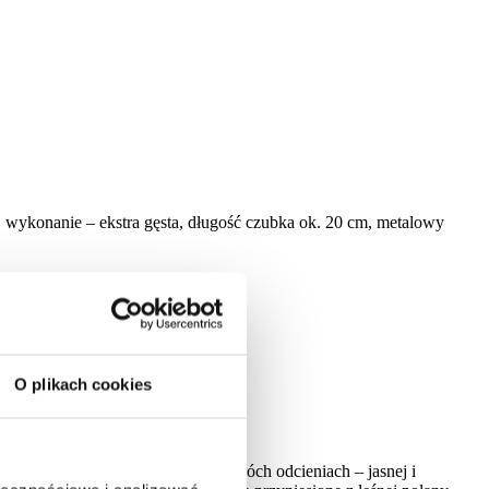
 wykonanie – ekstra gęsta, długość czubka ok. 20 cm, metalowy
O plikach cookies
ysokiej jakości igliwia PE w dwóch odcieniach – jasnej i