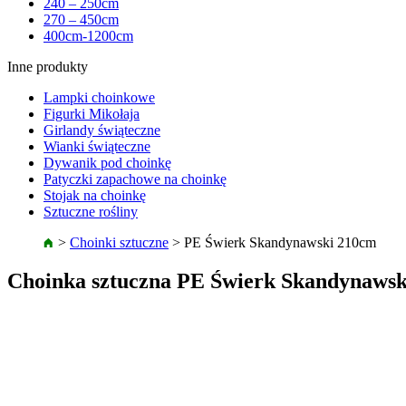
240 – 250cm
270 – 450cm
400cm-1200cm
Inne produkty
Lampki choinkowe
Figurki Mikołaja
Girlandy świąteczne
Wianki świąteczne
Dywanik pod choinkę
Patyczki zapachowe na choinkę
Stojak na choinkę
Sztuczne rośliny
>
Choinki sztuczne
>
PE Świerk Skandynawski 210cm
Choinka sztuczna PE Świerk Skandynaws