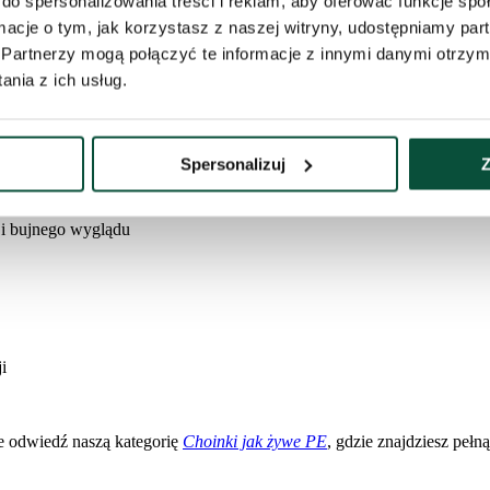
do spersonalizowania treści i reklam, aby oferować funkcje sp
czny wygląd. Kolorystyczne przejścia sprawiają, że drzewko wygląda świe
ormacje o tym, jak korzystasz z naszej witryny, udostępniamy p
zkami z PVC, które zapewniają jej doskonałą gęstość i objętość. Dzięk
Partnerzy mogą połączyć te informacje z innymi danymi otrzym
nia z ich usług.
odne rozłożenie gałęzi w idealnym kształcie. Solidna, stalowa konstr
Spersonalizuj
Z
 i bujnego wyglądu
i
ie odwiedź naszą kategorię
Choinki jak żywe PE
, gdzie znajdziesz pełn