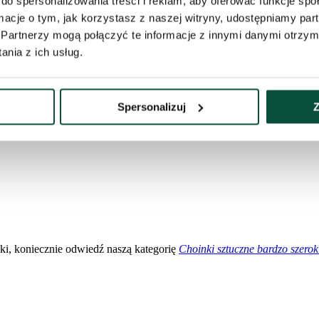
do spersonalizowania treści i reklam, aby oferować funkcje sp
ki i wygodny – wszystkie gałęzie układają się automatycznie w odpowie
ormacje o tym, jak korzystasz z naszej witryny, udostępniamy p
Partnerzy mogą połączyć te informacje z innymi danymi otrzym
nia z ich usług.
olorystyka
równaniu do standardowych modeli
Spersonalizuj
Z
tości
 forma
inki, koniecznie odwiedź naszą kategorię
Choinki sztuczne bardzo szerok