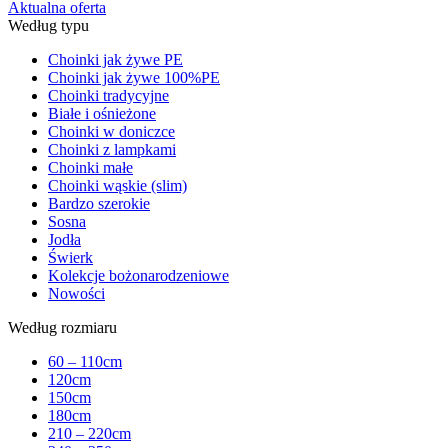
Aktualna oferta
Według typu
Choinki jak żywe PE
Choinki jak żywe 100%PE
Choinki tradycyjne
Białe i ośnieżone
Choinki w doniczce
Choinki z lampkami
Choinki małe
Choinki wąskie (slim)
Bardzo szerokie
Sosna
Jodła
Świerk
Kolekcje bożonarodzeniowe
Nowości
Według rozmiaru
60 – 110cm
120cm
150cm
180cm
210 – 220cm