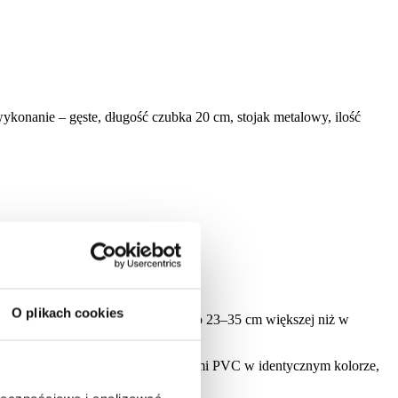
konanie – gęste, długość czubka 20 cm, stojak metalowy, ilość
O plikach cookies
zięki znacznie szerszej podstawie (o 23–35 cm większej niż w
tować swój imponujący wygląd.
ło zagęszczone klasycznymi gałązkami PVC w identycznym kolorze,
alu każdej gałązki.