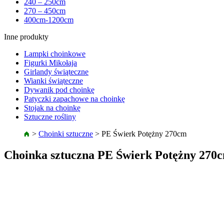
240 – 250cm
270 – 450cm
400cm-1200cm
Inne produkty
Lampki choinkowe
Figurki Mikołaja
Girlandy świąteczne
Wianki świąteczne
Dywanik pod choinkę
Patyczki zapachowe na choinkę
Stojak na choinkę
Sztuczne rośliny
>
Choinki sztuczne
>
PE Świerk Potężny 270cm
Choinka sztuczna PE Świerk Potężny 270