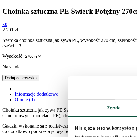
Choinka sztuczna PE Świerk Potężny 270
x0
2 291
zł
Szeroka choinka sztuczna jak żywa PE, wysokość 270 cm, szerokość 
części – 3
Wysokość
Na stanie
Dodaj do koszyka
Informacje dodatkowe
Opinie (0)
Zgoda
Choinka sztuczna jak żywa PE Świerk Potężny to majestatyczny model
standardowych modelach PE), choinka ta jest idealnym wyborem do 
Gałązki wykonane są z realistycznego igliwia PE w ciemnozielonym
Niniejsza strona korzysta z
co dodatkowo podkreśla jej gęstość i naturalność. Zastosowanie najn