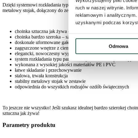
Wykorzystujemy pliki cookie 
Dzięki systemowi rozkładania typu parasol, montaż choinki jest szyb
ruch w naszej witrynie. Inf
metalowy stojak, dołączony do zestawu.
reklamowym i analitycznym. 
uzyskanymi podczas korzysta
choinka sztuczna jak żywa – realistyczny wygląd i naturalna k
choinka bardzo szeroka – szersza podstawa o 23–35 cm w po
doskonale uformowane gałęzie z igliwia PE
Odmowa
zagęszczone wnętrze z ciemnozielonym PVC dla większej obję
elegancki, nowoczesny wygląd
system rozkładania typu parasol – szybki montaż i perfekcyjna
wykonana z wysokiej jakości materiałów PE i PVC
łatwe składanie i przechowywanie
stalowa, trwała konstrukcja
stabilny metalowy stojak w zestawie
odpowiednia do wszystkich rodzajów ozdób świątecznych
To jeszcze nie wszystko! Jeśli szukasz idealnej bardzo szierokej cho
sztuczna jak żywa!
Parametry produktu