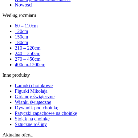
Nowości
Według rozmiaru
60 – 110cm
120cm
150cm
180cm
210 – 220cm
240 – 250cm
270 – 450cm
400cm-1200cm
Inne produkty
Lampki choinkowe
Figurki Mikołaja
Girlandy świąteczne
Wianki świąteczne
Dywanik pod choinkę
Patyczki zapachowe na choinkę
Stojak na choinkę
Sztuczne rośliny
Aktualna oferta