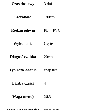
Czas dostawy
3 dni
Szerokość
180cm
Rodzaj igliwia
PE + PVC
Wykonanie
Gęste
Długość czubka
20cm
Typ rozkładania
snap tree
Liczba części
4
Waga (netto)
26,3
Stojak (w zestawie)
metalowy