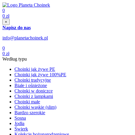
0
0
zł
×
Napisz do nas
info@planetachoinek.pl
0
0
zł
Według typu
Choinki jak żywe PE
Choinki jak żywe 100%PE
Choinki tradycyjne
Białe i ośnieżone
Choinki w doniczce
Choinki z lampkami
Choinki małe
Choinki wąskie (slim)
Bardzo szerokie
Sosna
Jodła
Świerk
Kolekcje bożonarodzeniowe