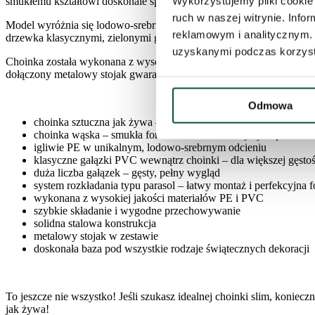
Wykorzystujemy pliki cookie 
smukłemu kształtowi doskonale sprawdzi się w mniejszych pomieszcze
ruch w naszej witrynie. Inf
Model wyróżnia się lodowo-srebrnym PE igliwiem, które pięknie odb
reklamowym i analitycznym. 
drzewka klasycznymi, zielonymi gałązkami PVC, co nadaje choince w
uzyskanymi podczas korzysta
Choinka została wykonana z wysokiej jakości materiałów i wyposażona
dołączony metalowy stojak gwarantują bezpieczeństwo i trwałość.
Odmowa
choinka sztuczna jak żywa – wyjątkowo realistyczny wygląd
choinka wąska – smukła forma idealna do mniejszych przestrze
igliwie PE w unikalnym, lodowo-srebrnym odcieniu
klasyczne gałązki PVC wewnątrz choinki – dla większej gęstoś
duża liczba gałązek – gęsty, pełny wygląd
system rozkładania typu parasol – łatwy montaż i perfekcyjna 
wykonana z wysokiej jakości materiałów PE i PVC
szybkie składanie i wygodne przechowywanie
solidna stalowa konstrukcja
metalowy stojak w zestawie
doskonała baza pod wszystkie rodzaje świątecznych dekoracji
To jeszcze nie wszystko! Jeśli szukasz idealnej choinki slim, koniec
jak żywa!