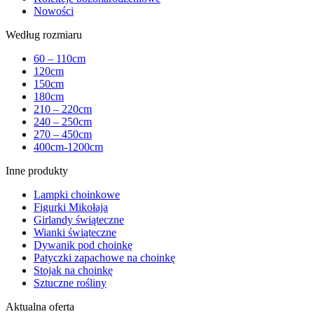
Nowości
Według rozmiaru
60 – 110cm
120cm
150cm
180cm
210 – 220cm
240 – 250cm
270 – 450cm
400cm-1200cm
Inne produkty
Lampki choinkowe
Figurki Mikołaja
Girlandy świąteczne
Wianki świąteczne
Dywanik pod choinkę
Patyczki zapachowe na choinkę
Stojak na choinkę
Sztuczne rośliny
Aktualna oferta