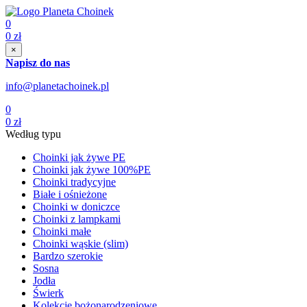
0
0
zł
×
Napisz do nas
info@planetachoinek.pl
0
0
zł
Według typu
Choinki jak żywe PE
Choinki jak żywe 100%PE
Choinki tradycyjne
Białe i ośnieżone
Choinki w doniczce
Choinki z lampkami
Choinki małe
Choinki wąskie (slim)
Bardzo szerokie
Sosna
Jodła
Świerk
Kolekcje bożonarodzeniowe