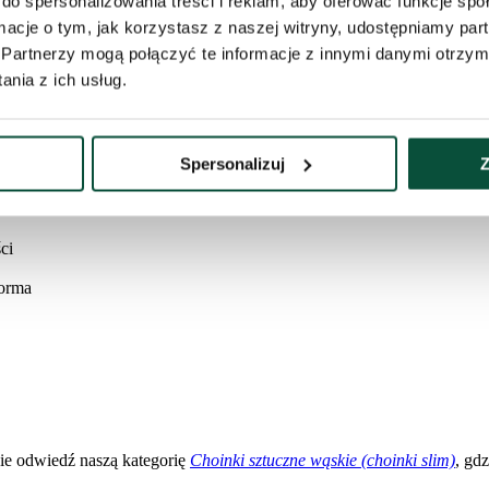
do spersonalizowania treści i reklam, aby oferować funkcje sp
niach, korytarzach czy mieszkaniach, nie tracąc przy tym na efekcie
ormacje o tym, jak korzystasz z naszej witryny, udostępniamy p
ija światło i przywodzi na myśl skute lodem gałązki świerku. Realis
Partnerzy mogą połączyć te informacje z innymi danymi otrzym
yjątkową gęstość i objętość.
nia z ich usług.
 w system rozkładania typu parasol, który zapewnia szybki montaż oraz
Spersonalizuj
Z
ni
ci
forma
znie odwiedź naszą kategorię
Choinki sztuczne wąskie (choinki slim)
, gd