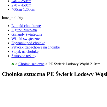
240 – 250cm
270 – 450cm
400cm-1200cm
Inne produkty
Lampki choinkowe
Figurki Mikołaja
Girlandy świąteczne
Wianki świąteczne
Dywanik pod choinkę
Patyczki zapachowe na choinkę
Stojak na choinkę
Sztuczne rośliny
>
Choinki sztuczne
>
PE Świerk Lodowy Wąski 210cm
Choinka sztuczna PE Świerk Lodowy Wąs