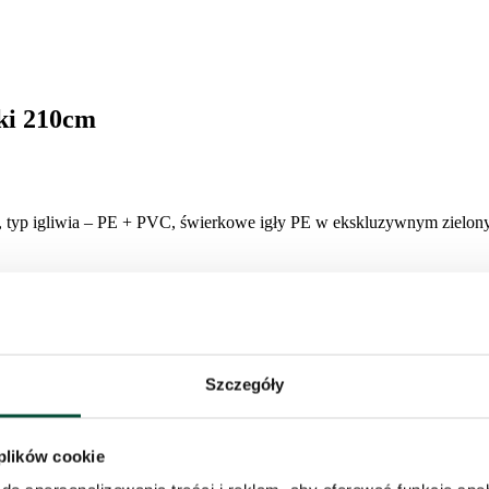
ki 210cm
 typ igliwia – PE + PVC, świerkowe igły PE w ekskluzywnym zielonym 
Szczegóły
 plików cookie
zanie dla osób, które pragną eleganckiej i wyjątkowej choinki, ale 