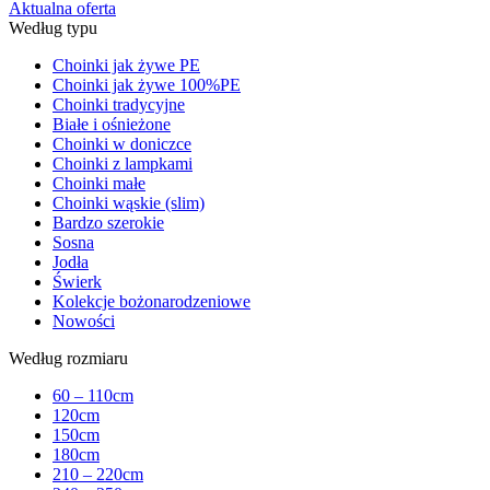
Aktualna oferta
Według typu
Choinki jak żywe PE
Choinki jak żywe 100%PE
Choinki tradycyjne
Białe i ośnieżone
Choinki w doniczce
Choinki z lampkami
Choinki małe
Choinki wąskie (slim)
Bardzo szerokie
Sosna
Jodła
Świerk
Kolekcje bożonarodzeniowe
Nowości
Według rozmiaru
60 – 110cm
120cm
150cm
180cm
210 – 220cm