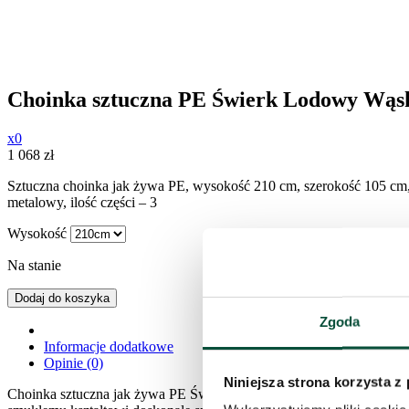
Choinka sztuczna PE Świerk Lodowy Wąs
x0
1 068
zł
Sztuczna choinka jak żywa PE, wysokość 210 cm, szerokość 105 cm,
metalowy, ilość części – 3
Wysokość
Na stanie
Dodaj do koszyka
Zgoda
Informacje dodatkowe
Opinie (0)
Niniejsza strona korzysta z
Choinka sztuczna jak żywa PE Świerk Lodowy Wąski to idealne rozwią