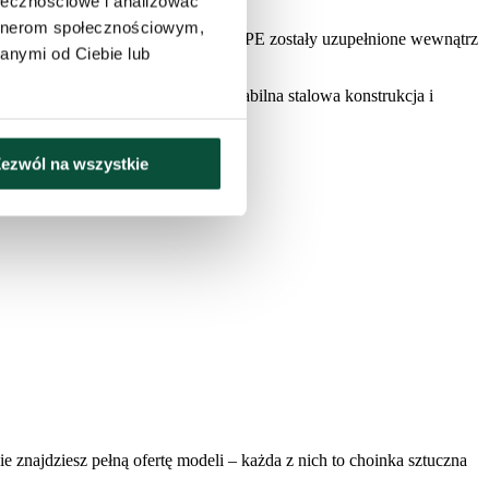
ołecznościowe i analizować
 wizualnym.
artnerom społecznościowym,
tyczne końcówki gałązek wykonane z PE zostały uzupełnione wewnątrz
anymi od Ciebie lub
 idealny, symetryczny kształt. Stabilna stalowa konstrukcja i
ezwól na wszystkie
zie znajdziesz pełną ofertę modeli – każda z nich to choinka sztuczna