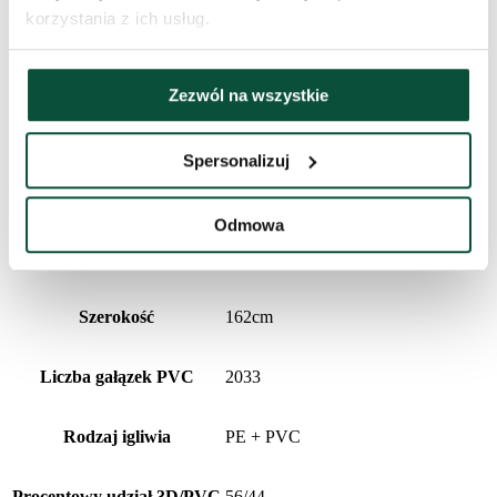
Parametry produktu
korzystania z ich usług.
Czas dostawy
3 dni
Zezwól na wszystkie
Łączna liczba gałązek
4638
Spersonalizuj
Wysokość (ze stojakiem)
280cm
Odmowa
Liczba gałązek PE
2605
Szerokość
162cm
Liczba gałązek PVC
2033
Rodzaj igliwia
PE + PVC
Procentowy udział 3D/PVC
56/44