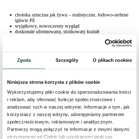
choinka sztuczna jak żywa – realistyczne, lodowo-srebrne
igliwie PE
wyjątkowy, nowoczesny wygląd
doskonale uformowany, stożkowaty kształt
duża liczba gałązek PE po całym obwodzie
środek choinki wypełniony zielonymi gałązkami PVC – dla
pełnej gęstości
system rozkładania typu snap-tree – szybki montaż i idealne
ułożenie gałązek
Zgoda
Szczegóły
O plikach cookies
wykonana z wysokiej jakości materiałów PE i PVC
łatwa do rozłożenia i przechowywania
solidna stalowa konstrukcja
stabilny, metalowy stojak w zestawie
Niniejsza strona korzysta z plików cookie
idealna baza do eleganckich i nowoczesnych dekoracji
Wykorzystujemy pliki cookie do spersonalizowania treści
świątecznych
i reklam, aby oferować funkcje społecznościowe i
analizować ruch w naszej witrynie. Informacje o tym, jak
To jeszcze nie wszystko! Jeśli szukasz idealnej choinki PE,
korzystasz z naszej witryny, udostępniamy partnerom
koniecznie odwiedź naszą kategorię
Choinki jak żywe PE
, gdzie
społecznościowym, reklamowym i analitycznym.
znajdziesz pełną ofertę modeli – każda z nich to choinka sztuczna
Partnerzy mogą połączyć te informacje z innymi danymi
jak żywa!
otrzymanymi od Ciebie lub uzyskanymi podczas