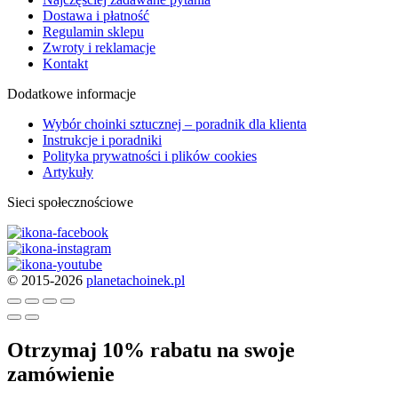
Dostawa i płatność
Regulamin sklepu
Zwroty i reklamacje
Kontakt
Dodatkowe informacje
Wybór choinki sztucznej – poradnik dla klienta
Instrukcje i poradniki
Polityka prywatności i plików cookies
Artykuły
Sieci społecznościowe
© 2015-2026
planetachoinek.pl
Otrzymaj 10% rabatu na swoje
zamówienie