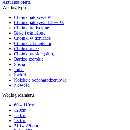
Aktualna oferta
Według typu
Choinki jak żywe PE
Choinki jak żywe 100%PE
Choinki tradycyjne
Białe i ośnieżone
Choinki w doniczce
Choinki z lampkami
Choinki małe
Choinki wąskie (slim)
Bardzo szerokie
Sosna
Jodła
Świerk
Kolekcje bożonarodzeniowe
Nowości
Według rozmiaru
60 – 110cm
120cm
150cm
180cm
210 – 220cm