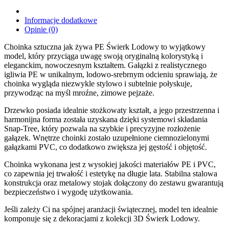
Informacje dodatkowe
Opinie (0)
Choinka sztuczna jak żywa PE Świerk Lodowy to wyjątkowy
model, który przyciąga uwagę swoją oryginalną kolorystyką i
eleganckim, nowoczesnym kształtem. Gałązki z realistycznego
igliwia PE w unikalnym, lodowo-srebrnym odcieniu sprawiają, że
choinka wygląda niezwykle stylowo i subtelnie połyskuje,
przywodząc na myśl mroźne, zimowe pejzaże.
Drzewko posiada idealnie stożkowaty kształt, a jego przestrzenna i
harmonijna forma została uzyskana dzięki systemowi składania
Snap-Tree, który pozwala na szybkie i precyzyjne rozłożenie
gałązek. Wnętrze choinki zostało uzupełnione ciemnozielonymi
gałązkami PVC, co dodatkowo zwiększa jej gęstość i objętość.
Choinka wykonana jest z wysokiej jakości materiałów PE i PVC,
co zapewnia jej trwałość i estetykę na długie lata. Stabilna stalowa
konstrukcja oraz metalowy stojak dołączony do zestawu gwarantują
bezpieczeństwo i wygodę użytkowania.
Jeśli zależy Ci na spójnej aranżacji świątecznej, model ten idealnie
komponuje się z dekoracjami z kolekcji 3D Świerk Lodowy.