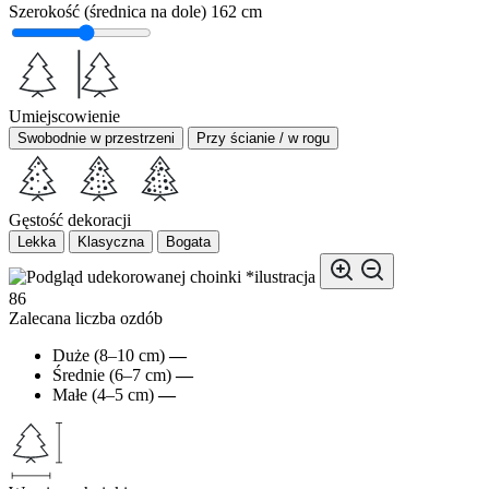
Szerokość (średnica na dole)
162 cm
Umiejscowienie
Swobodnie w przestrzeni
Przy ścianie / w rogu
Gęstość dekoracji
Lekka
Klasyczna
Bogata
*ilustracja
86
Zalecana liczba ozdób
Duże (8–10 cm)
—
Średnie (6–7 cm)
—
Małe (4–5 cm)
—