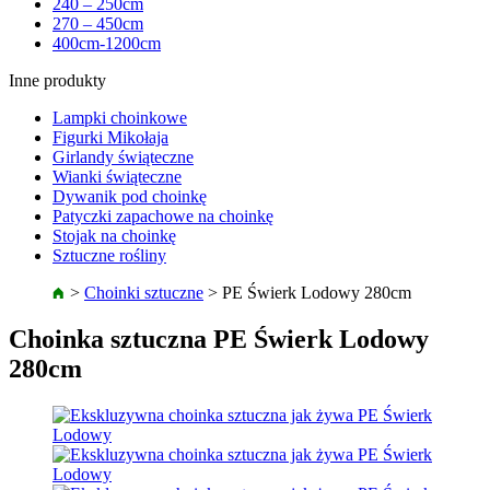
240 – 250cm
270 – 450cm
400cm-1200cm
Inne produkty
Lampki choinkowe
Figurki Mikołaja
Girlandy świąteczne
Wianki świąteczne
Dywanik pod choinkę
Patyczki zapachowe na choinkę
Stojak na choinkę
Sztuczne rośliny
>
Choinki sztuczne
>
PE Świerk Lodowy 280cm
Choinka sztuczna PE Świerk Lodowy
280cm