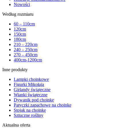
Nowości
Według rozmiaru
60 – 110cm
120cm
150cm
180cm
210 – 220cm
240 – 250cm
270 – 450cm
400cm-1200cm
Inne produkty
Lampki choinkowe
Figurki Mikołaja
Girlandy świąteczne
Wianki świąteczne
Dywanik pod choinkę
Patyczki zapachowe na choinkę
Stojak na choinkę
Sztuczne rośliny
Aktualna oferta