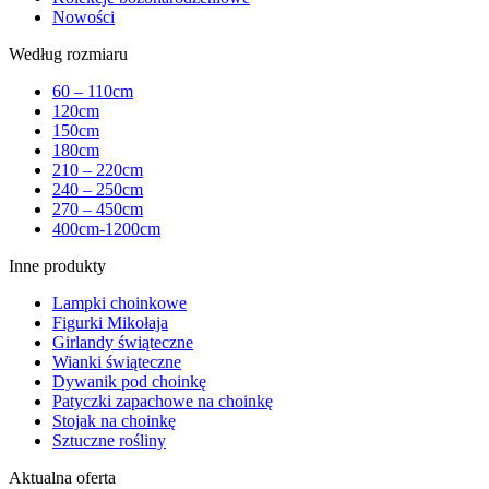
Nowości
Według rozmiaru
60 – 110cm
120cm
150cm
180cm
210 – 220cm
240 – 250cm
270 – 450cm
400cm-1200cm
Inne produkty
Lampki choinkowe
Figurki Mikołaja
Girlandy świąteczne
Wianki świąteczne
Dywanik pod choinkę
Patyczki zapachowe na choinkę
Stojak na choinkę
Sztuczne rośliny
Aktualna oferta