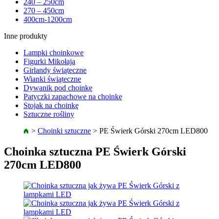
240 – 250cm
270 – 450cm
400cm-1200cm
Inne produkty
Lampki choinkowe
Figurki Mikołaja
Girlandy świąteczne
Wianki świąteczne
Dywanik pod choinkę
Patyczki zapachowe na choinkę
Stojak na choinkę
Sztuczne rośliny
>
Choinki sztuczne
>
PE Świerk Górski 270cm LED800
Choinka sztuczna PE Świerk Górski
270cm LED800