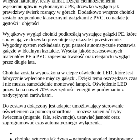
wnętrza naturalny, leśny klimat. Dzięki ciemnozielonemu,
wąskiemu igliwiu wykonanym z PE, drzewko wygląda jak
prawdziwy świerk rosnący w górach. Dodatkowo wnętrze choinki
zostało uzupełnione klasycznymi gałązkami z PVC, co nadaje jej
gęstości i objętości.
Wyjątkowy wygląd choinki podkreślają wystające gałązki PE, które
sprawiają, że drzewko prezentuje się okazale i przestrzennie.
Wygodny system rozkładania typu parasol automatycznie rozstawia
gałęzie w idealnym kształcie. Wysoka jakość zastosowanych
materiałów PE a PVC zapewnia trwałość oraz elegancki wygląd
przez długie lata.
Choinka została wyposażona w ciepłe oświetlenie LED, które jest
fabrycznie wplecione między gałązki. Dzięki temu oszczędzasz czas
i nie musisz samodzielnie montować lampek. Oświetlenie LED
pozwala na nawet 70% oszczędności energii w porównaniu z
tradycyjnymi żarówkami.
Do zestawu dołączony jest adapter umożliwiający sterowanie
oświetleniem za pomocą smartfona – możesz zmieniać tryby
świecenia (miganie, fale, sekwencje), ustawiać jasność oraz
zaprogramować czas automatycznego wyłączenia.
choinka sztuczna jak żywa – naturalny wygląd inspirowany