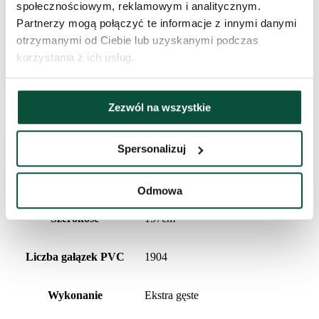
społecznościowym, reklamowym i analitycznym.
Partnerzy mogą połączyć te informacje z innymi danymi
Czas dostawy
3 dni
otrzymanymi od Ciebie lub uzyskanymi podczas
korzystania z ich usług.
Łączna liczba gałązek
5150
Liczba trybów świecenia
8
Zezwól na wszystkie
Wysokość (ze stojakiem)
270cm
Spersonalizuj
Liczba gałązek PE
3246
Odmowa
Szerokość
157cm
Liczba gałązek PVC
1904
Wykonanie
Ekstra gęste