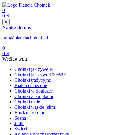
0
0
zł
×
Napisz do nas
info@planetachoinek.pl
0
0
zł
Według typu
Choinki jak żywe PE
Choinki jak żywe 100%PE
Choinki tradycyjne
Białe i ośnieżone
Choinki w doniczce
Choinki z lampkami
Choinki małe
Choinki wąskie (slim)
Bardzo szerokie
Sosna
Jodła
Świerk
Kolekcje bożonarodzeniowe