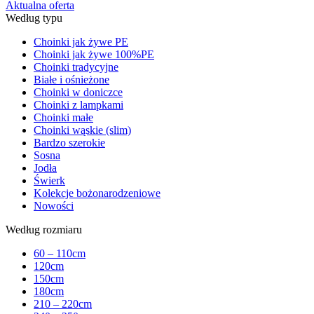
Aktualna oferta
Według typu
Choinki jak żywe PE
Choinki jak żywe 100%PE
Choinki tradycyjne
Białe i ośnieżone
Choinki w doniczce
Choinki z lampkami
Choinki małe
Choinki wąskie (slim)
Bardzo szerokie
Sosna
Jodła
Świerk
Kolekcje bożonarodzeniowe
Nowości
Według rozmiaru
60 – 110cm
120cm
150cm
180cm
210 – 220cm