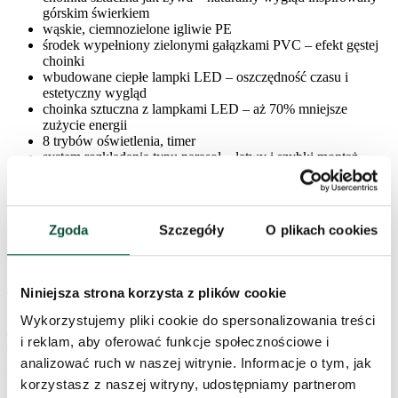
górskim świerkiem
wąskie, ciemnozielone igliwie PE
środek wypełniony zielonymi gałązkami PVC – efekt gęstej
choinki
wbudowane ciepłe lampki LED – oszczędność czasu i
estetyczny wygląd
choinka sztuczna z lampkami LED – aż 70% mniejsze
zużycie energii
8 trybów oświetlenia, timer
system rozkładania typu parasol – łatwy i szybki montaż
wykonana z wysokiej jakości materiałów PE + PVC
prosta do składania i przechowywania
stabilna, stalowa konstrukcja
metalowy stojak w komplecie
Zgoda
Szczegóły
O plikach cookies
idealna baza do wszelkich świątecznych dekoracji
Niniejsza strona korzysta z plików cookie
To jeszcze nie wszystko! Jeśli szukasz idealnej choinki z lampkami,
koniecznie odwiedź naszą kategorię
Choinki sztuczne z lampkami
Wykorzystujemy pliki cookie do spersonalizowania treści
LED
, gdzie znajdziesz pełną ofertę modeli – każda z nich to choinka
i reklam, aby oferować funkcje społecznościowe i
sztuczna jak żywa!
analizować ruch w naszej witrynie. Informacje o tym, jak
Parametry produktu
korzystasz z naszej witryny, udostępniamy partnerom