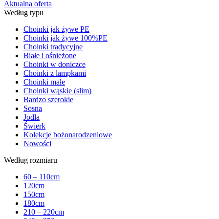
Aktualna oferta
Według typu
Choinki jak żywe PE
Choinki jak żywe 100%PE
Choinki tradycyjne
Białe i ośnieżone
Choinki w doniczce
Choinki z lampkami
Choinki małe
Choinki wąskie (slim)
Bardzo szerokie
Sosna
Jodła
Świerk
Kolekcje bożonarodzeniowe
Nowości
Według rozmiaru
60 – 110cm
120cm
150cm
180cm
210 – 220cm