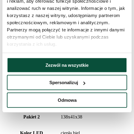
i reklam, aby oferować funkcje społecznościowe i
Długość czubka
20cm
analizować ruch w naszej witrynie. Informacje o tym, jak
korzystasz z naszej witryny, udostępniamy partnerom
Waga (netto)
88,9
społecznościowym, reklamowym i analitycznym.
Partnerzy mogą połączyć te informacje z innymi danymi
Liczba części
4
otrzymanymi od Ciebie lub uzyskanymi podczas
korzystania z ich usług.
Waga (brutto)
109
Zezwól na wszystkie
Stojak (w zestawie)
metalowy
Spersonalizuj
Pakiet 1
138x41x38
Odmowa
Liczba LED
1750
Pakiet 2
138x41x38
Kolor LED
ciepła biel