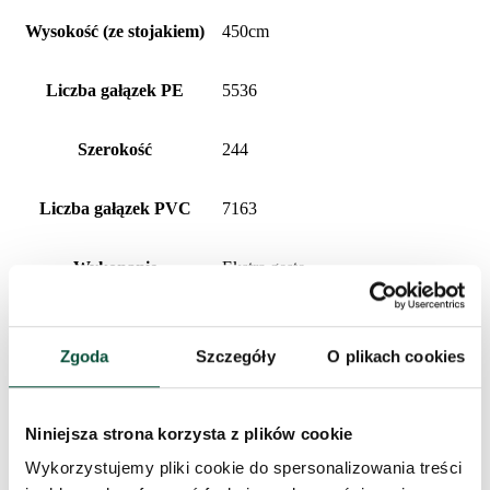
Wysokość (ze stojakiem)
450cm
Liczba gałązek PE
5536
Szerokość
244
Liczba gałązek PVC
7163
Wykonanie
Ekstra gęste
Procentowy udział 3D/PVC
44/56
Zgoda
Szczegóły
O plikach cookies
Rodzaj igliwia
PE + PVC
Niniejsza strona korzysta z plików cookie
Typ rozkładania
snap tree
Wykorzystujemy pliki cookie do spersonalizowania treści