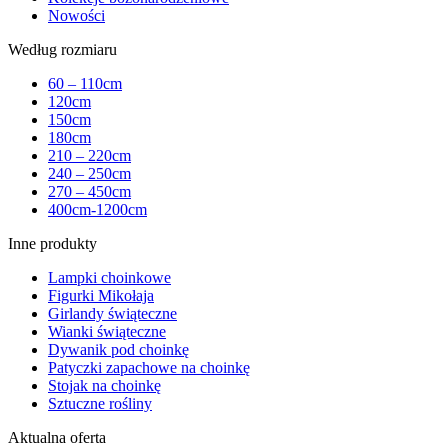
Nowości
Według rozmiaru
60 – 110cm
120cm
150cm
180cm
210 – 220cm
240 – 250cm
270 – 450cm
400cm-1200cm
Inne produkty
Lampki choinkowe
Figurki Mikołaja
Girlandy świąteczne
Wianki świąteczne
Dywanik pod choinkę
Patyczki zapachowe na choinkę
Stojak na choinkę
Sztuczne rośliny
Aktualna oferta