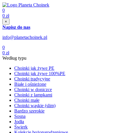
0
0
zł
×
Napisz do nas
info@planetachoinek.pl
0
0
zł
Według typu
Choinki jak żywe PE
Choinki jak żywe 100%PE
Choinki tradycyjne
Białe i ośnieżone
Choinki w doniczce
Choinki z lampkami
Choinki małe
Choinki wąskie (slim)
Bardzo szerokie
Sosna
Jodła
Świerk
Kolekcje bożonarodzeniowe