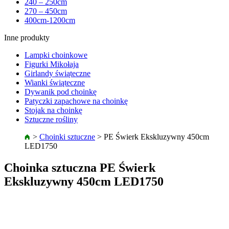
240 – 250cm
270 – 450cm
400cm-1200cm
Inne produkty
Lampki choinkowe
Figurki Mikołaja
Girlandy świąteczne
Wianki świąteczne
Dywanik pod choinkę
Patyczki zapachowe na choinkę
Stojak na choinkę
Sztuczne rośliny
>
Choinki sztuczne
>
PE Świerk Ekskluzywny 450cm
LED1750
Choinka sztuczna PE Świerk
Ekskluzywny 450cm LED1750