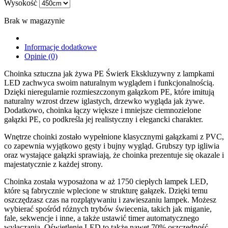
Wysokość
Brak w magazynie
Informacje dodatkowe
Opinie (0)
Choinka sztuczna jak żywa PE Świerk Ekskluzywny z lampkami
LED zachwyca swoim naturalnym wyglądem i funkcjonalnością.
Dzięki nieregularnie rozmieszczonym gałązkom PE, które imitują
naturalny wzrost drzew iglastych, drzewko wygląda jak żywe.
Dodatkowo, choinka łączy większe i mniejsze ciemnozielone
gałązki PE, co podkreśla jej realistyczny i elegancki charakter.
Wnętrze choinki zostało wypełnione klasycznymi gałązkami z PVC,
co zapewnia wyjątkowo gęsty i bujny wygląd. Grubszy typ igliwia
oraz wystające gałązki sprawiają, że choinka prezentuje się okazale i
majestatycznie z każdej strony.
Choinka została wyposażona w aż 1750 ciepłych lampek LED,
które są fabrycznie wplecione w strukturę gałązek. Dzięki temu
oszczędzasz czas na rozplątywaniu i zawieszaniu lampek. Możesz
wybierać spośród różnych trybów świecenia, takich jak miganie,
fale, sekwencje i inne, a także ustawić timer automatycznego
wyłączania. Oświetlenie LED to także nawet 70% oszczędność