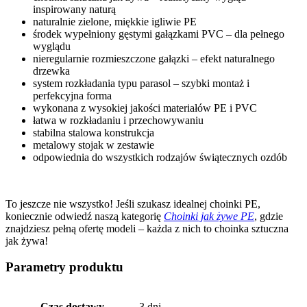
inspirowany naturą
naturalnie zielone, miękkie igliwie PE
środek wypełniony gęstymi gałązkami PVC – dla pełnego
wyglądu
nieregularnie rozmieszczone gałązki – efekt naturalnego
drzewka
system rozkładania typu parasol – szybki montaż i
perfekcyjna forma
wykonana z wysokiej jakości materiałów PE i PVC
łatwa w rozkładaniu i przechowywaniu
stabilna stalowa konstrukcja
metalowy stojak w zestawie
odpowiednia do wszystkich rodzajów świątecznych ozdób
To jeszcze nie wszystko! Jeśli szukasz idealnej choinki PE,
koniecznie odwiedź naszą kategorię
Choinki jak żywe PE
, gdzie
znajdziesz pełną ofertę modeli – każda z nich to choinka sztuczna
jak żywa!
Parametry produktu
Czas dostawy
3 dni