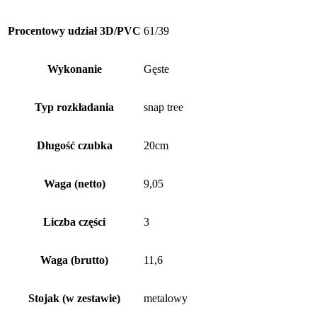
Procentowy udział 3D/PVC
61/39
Wykonanie
Gęste
Typ rozkładania
snap tree
Długość czubka
20cm
Waga (netto)
9,05
Liczba części
3
Waga (brutto)
11,6
Stojak (w zestawie)
metalowy