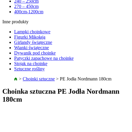
240 – 250cm
270 – 450cm
400cm-1200cm
Inne produkty
Lampki choinkowe
Figurki Mikołaja
Girlandy świąteczne
Wianki świąteczne
Dywanik pod choinkę
Patyczki zapachowe na choinkę
Stojak na choinkę
Sztuczne rośliny
>
Choinki sztuczne
>
PE Jodła Nordmann 180cm
Choinka sztuczna PE Jodła Nordmann
180cm