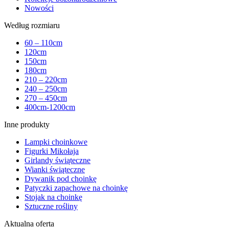
Nowości
Według rozmiaru
60 – 110cm
120cm
150cm
180cm
210 – 220cm
240 – 250cm
270 – 450cm
400cm-1200cm
Inne produkty
Lampki choinkowe
Figurki Mikołaja
Girlandy świąteczne
Wianki świąteczne
Dywanik pod choinkę
Patyczki zapachowe na choinkę
Stojak na choinkę
Sztuczne rośliny
Aktualna oferta