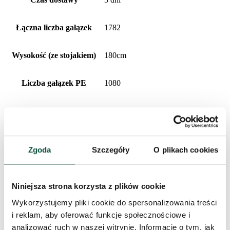
Łączna liczba gałązek
1782
Wysokość (ze stojakiem)
180cm
Liczba gałązek PE
1080
Szerokość
116cm
Liczba gałązek PVC
702
Zgoda
Szczegóły
O plikach cookies
Rodzaj igliwia
PE + PVC
Niniejsza strona korzysta z plików cookie
Procentowy udział 3D/PVC
61/39
Wykorzystujemy pliki cookie do spersonalizowania treści
i reklam, aby oferować funkcje społecznościowe i
Wykonanie
Gęste
analizować ruch w naszej witrynie. Informacje o tym, jak