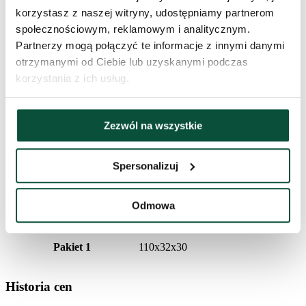
korzystasz z naszej witryny, udostępniamy partnerom
Typ rozkładania
snap tree
społecznościowym, reklamowym i analitycznym.
Partnerzy mogą połączyć te informacje z innymi danymi
otrzymanymi od Ciebie lub uzyskanymi podczas
Długość czubka
20cm
korzystania z ich usług.
Waga (netto)
9,05
Zezwól na wszystkie
Liczba części
3
Spersonalizuj
Waga (brutto)
11,6
Odmowa
Stojak (w zestawie)
metalowy
Pakiet 1
110x32x30
Historia cen