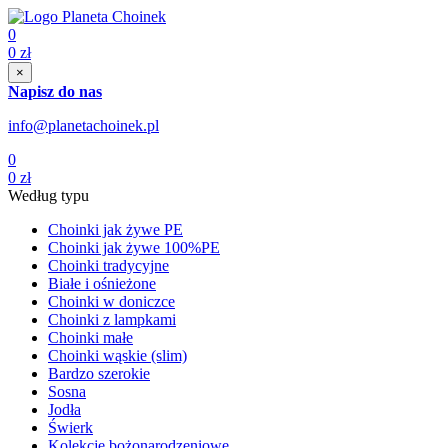
0
0
zł
×
Napisz do nas
info@planetachoinek.pl
0
0
zł
Według typu
Choinki jak żywe PE
Choinki jak żywe 100%PE
Choinki tradycyjne
Białe i ośnieżone
Choinki w doniczce
Choinki z lampkami
Choinki małe
Choinki wąskie (slim)
Bardzo szerokie
Sosna
Jodła
Świerk
Kolekcje bożonarodzeniowe