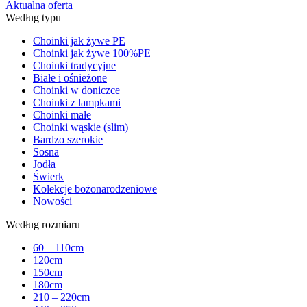
Aktualna oferta
Według typu
Choinki jak żywe PE
Choinki jak żywe 100%PE
Choinki tradycyjne
Białe i ośnieżone
Choinki w doniczce
Choinki z lampkami
Choinki małe
Choinki wąskie (slim)
Bardzo szerokie
Sosna
Jodła
Świerk
Kolekcje bożonarodzeniowe
Nowości
Według rozmiaru
60 – 110cm
120cm
150cm
180cm
210 – 220cm