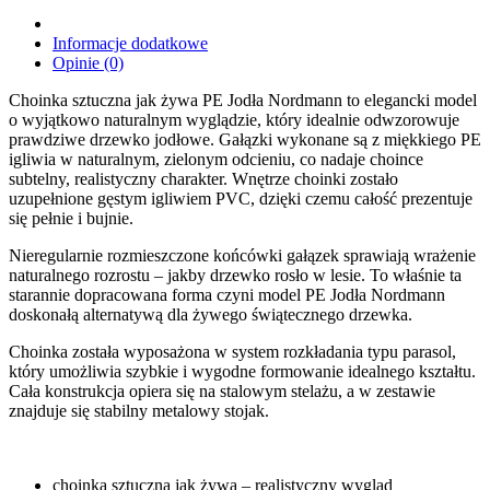
Informacje dodatkowe
Opinie (0)
Choinka sztuczna jak żywa PE Jodła Nordmann to elegancki model
o wyjątkowo naturalnym wyglądzie, który idealnie odwzorowuje
prawdziwe drzewko jodłowe. Gałązki wykonane są z miękkiego PE
igliwia w naturalnym, zielonym odcieniu, co nadaje choince
subtelny, realistyczny charakter. Wnętrze choinki zostało
uzupełnione gęstym igliwiem PVC, dzięki czemu całość prezentuje
się pełnie i bujnie.
Nieregularnie rozmieszczone końcówki gałązek sprawiają wrażenie
naturalnego rozrostu – jakby drzewko rosło w lesie. To właśnie ta
starannie dopracowana forma czyni model PE Jodła Nordmann
doskonałą alternatywą dla żywego świątecznego drzewka.
Choinka została wyposażona w system rozkładania typu parasol,
który umożliwia szybkie i wygodne formowanie idealnego kształtu.
Cała konstrukcja opiera się na stalowym stelażu, a w zestawie
znajduje się stabilny metalowy stojak.
choinka sztuczna jak żywa – realistyczny wygląd