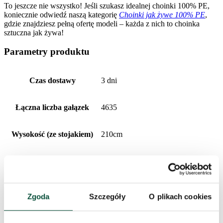
To jeszcze nie wszystko! Jeśli szukasz idealnej choinki 100% PE,
koniecznie odwiedź naszą kategorię
Choinki jak żywe 100% PE
,
gdzie znajdziesz pełną ofertę modeli – każda z nich to choinka
sztuczna jak żywa!
Parametry produktu
Czas dostawy
3 dni
Łączna liczba gałązek
4635
Wysokość (ze stojakiem)
210cm
Liczba gałązek PE
4635
Szerokość
135cm
Zgoda
Szczegóły
O plikach cookies
Liczba gałązek PVC
0