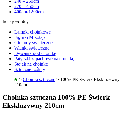
240 – 250cm
270 – 450cm
400cm-1200cm
Inne produkty
Lampki choinkowe
Figurki Mikołaja
Girlandy świąteczne
Wianki świąteczne
Dywanik pod choinkę
Patyczki zapachowe na choinkę
Stojak na choinkę
Sztuczne rośliny
>
Choinki sztuczne
>
100% PE Świerk Ekskluzywny
210cm
Choinka sztuczna 100% PE Świerk
Ekskluzywny 210cm