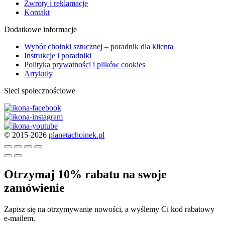
Zwroty i reklamacje
Kontakt
Dodatkowe informacje
Wybór choinki sztucznej – poradnik dla klienta
Instrukcje i poradniki
Polityka prywatności i plików cookies
Artykuły
Sieci społecznościowe
© 2015-2026
planetachoinek.pl
Otrzymaj 10% rabatu na swoje
zamówienie
Zapisz się na otrzymywanie nowości, a wyślemy Ci kod rabatowy
e-mailem.