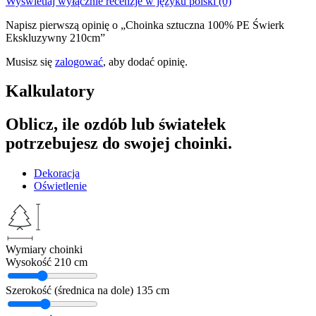
Wyświetlaj wyłącznie recenzje w języku polski (0)
Napisz pierwszą opinię o „Choinka sztuczna 100% PE Świerk
Ekskluzywny 210cm”
Musisz się
zalogować
, aby dodać opinię.
Kalkulatory
Oblicz, ile ozdób lub światełek
potrzebujesz do swojej choinki.
Dekoracja
Oświetlenie
Wymiary choinki
Wysokość
210 cm
Szerokość (średnica na dole)
135 cm