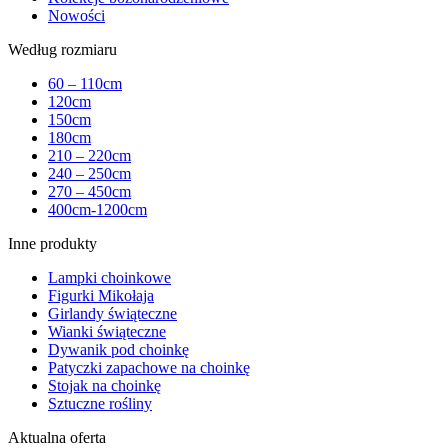
Nowości
Według rozmiaru
60 – 110cm
120cm
150cm
180cm
210 – 220cm
240 – 250cm
270 – 450cm
400cm-1200cm
Inne produkty
Lampki choinkowe
Figurki Mikołaja
Girlandy świąteczne
Wianki świąteczne
Dywanik pod choinkę
Patyczki zapachowe na choinkę
Stojak na choinkę
Sztuczne rośliny
Aktualna oferta