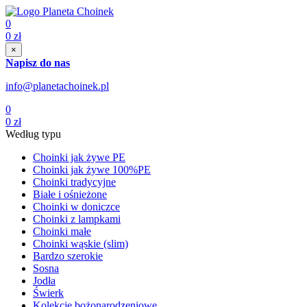
0
0
zł
×
Napisz do nas
info@planetachoinek.pl
0
0
zł
Według typu
Choinki jak żywe PE
Choinki jak żywe 100%PE
Choinki tradycyjne
Białe i ośnieżone
Choinki w doniczce
Choinki z lampkami
Choinki małe
Choinki wąskie (slim)
Bardzo szerokie
Sosna
Jodła
Świerk
Kolekcje bożonarodzeniowe