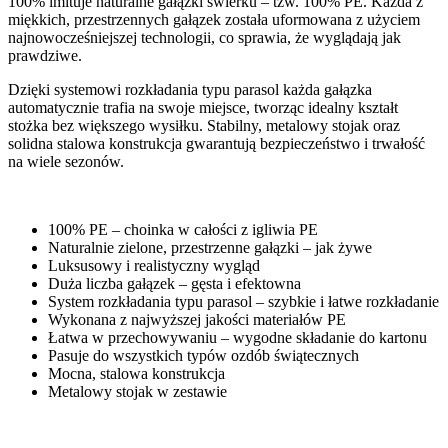
100% imituje naturalne gałązki świerku – tzw. 100% PE. Każda z
miękkich, przestrzennych gałązek została uformowana z użyciem
najnowocześniejszej technologii, co sprawia, że wyglądają jak
prawdziwe.
Dzięki systemowi rozkładania typu parasol każda gałązka
automatycznie trafia na swoje miejsce, tworząc idealny kształt
stożka bez większego wysiłku. Stabilny, metalowy stojak oraz
solidna stalowa konstrukcja gwarantują bezpieczeństwo i trwałość
na wiele sezonów.
100% PE – choinka w całości z igliwia PE
Naturalnie zielone, przestrzenne gałązki – jak żywe
Luksusowy i realistyczny wygląd
Duża liczba gałązek – gęsta i efektowna
System rozkładania typu parasol – szybkie i łatwe rozkładanie
Wykonana z najwyższej jakości materiałów PE
Łatwa w przechowywaniu – wygodne składanie do kartonu
Pasuje do wszystkich typów ozdób świątecznych
Mocna, stalowa konstrukcja
Metalowy stojak w zestawie