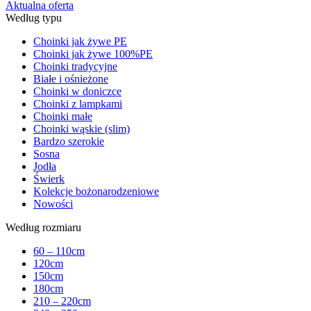
Aktualna oferta
Według typu
Choinki jak żywe PE
Choinki jak żywe 100%PE
Choinki tradycyjne
Białe i ośnieżone
Choinki w doniczce
Choinki z lampkami
Choinki małe
Choinki wąskie (slim)
Bardzo szerokie
Sosna
Jodła
Świerk
Kolekcje bożonarodzeniowe
Nowości
Według rozmiaru
60 – 110cm
120cm
150cm
180cm
210 – 220cm