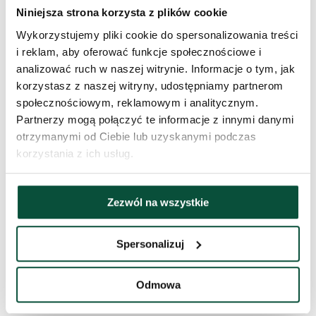
Niniejsza strona korzysta z plików cookie
Wykonanie
Ekstra gęste
Wykorzystujemy pliki cookie do spersonalizowania treści
i reklam, aby oferować funkcje społecznościowe i
Procentowy udział 3D/PVC
100/0
analizować ruch w naszej witrynie. Informacje o tym, jak
korzystasz z naszej witryny, udostępniamy partnerom
społecznościowym, reklamowym i analitycznym.
Rodzaj igliwia
100% PE
Partnerzy mogą połączyć te informacje z innymi danymi
otrzymanymi od Ciebie lub uzyskanymi podczas
Typ rozkładania
snap tree
korzystania z ich usług.
Długość czubka
20cm
Zezwól na wszystkie
Waga (netto)
1,3
Spersonalizuj
Liczba części
3
Odmowa
Waga (brutto)
16,5