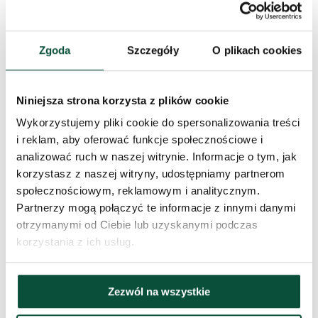
Procentowy udział 3D/PVC
100/0
Zgoda
Szczegóły
O plikach cookies
Rodzaj igliwia
100% PE
Niniejsza strona korzysta z plików cookie
Typ rozkładania
snap tree
Wykorzystujemy pliki cookie do spersonalizowania treści
i reklam, aby oferować funkcje społecznościowe i
Długość czubka
20cm
analizować ruch w naszej witrynie. Informacje o tym, jak
korzystasz z naszej witryny, udostępniamy partnerom
Waga (netto)
10,5
społecznościowym, reklamowym i analitycznym.
Partnerzy mogą połączyć te informacje z innymi danymi
Liczba części
3
otrzymanymi od Ciebie lub uzyskanymi podczas
korzystania z ich usług.
Waga (brutto)
14
Zezwól na wszystkie
Stojak (w zestawie)
metalowy