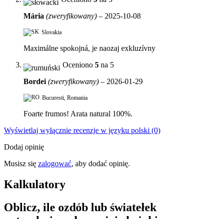
Mária
(zweryfikowany)
–
2025-10-08
Slovakia
Maximálne spokojná, je naozaj exkluzívny
Oceniono
5
na 5
Bordei
(zweryfikowany)
–
2026-01-29
Bucuresti, Romania
Foarte frumos! Arata natural 100%.
Wyświetlaj wyłącznie recenzje w języku polski (0)
Dodaj opinię
Musisz się
zalogować
, aby dodać opinię.
Kalkulatory
Oblicz, ile ozdób lub światełek