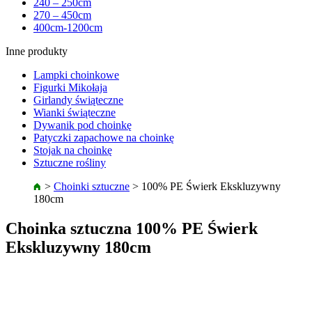
240 – 250cm
270 – 450cm
400cm-1200cm
Inne produkty
Lampki choinkowe
Figurki Mikołaja
Girlandy świąteczne
Wianki świąteczne
Dywanik pod choinkę
Patyczki zapachowe na choinkę
Stojak na choinkę
Sztuczne rośliny
>
Choinki sztuczne
>
100% PE Świerk Ekskluzywny
180cm
Choinka sztuczna 100% PE Świerk
Ekskluzywny 180cm