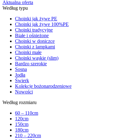
Aktualna oferta
Według typu
Choinki jak żywe PE
Choinki jak żywe 100%PE
Choinki tradycyjne
Białe i ośnieżone
Choinki w doniczce
Choinki z lampkami
Choinki małe
Choinki wąskie (slim)
Bardzo szerokie
Sosna
Jodła
Świerk
Kolekcje bożonarodzeniowe
Nowości
Według rozmiaru
60 – 110cm
120cm
150cm
180cm
210 – 220cm