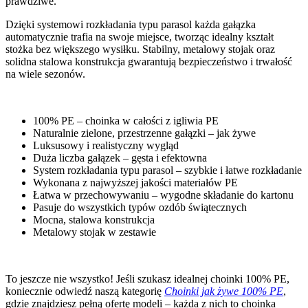
prawdziwe.
Dzięki systemowi rozkładania typu parasol każda gałązka
automatycznie trafia na swoje miejsce, tworząc idealny kształt
stożka bez większego wysiłku. Stabilny, metalowy stojak oraz
solidna stalowa konstrukcja gwarantują bezpieczeństwo i trwałość
na wiele sezonów.
100% PE – choinka w całości z igliwia PE
Naturalnie zielone, przestrzenne gałązki – jak żywe
Luksusowy i realistyczny wygląd
Duża liczba gałązek – gęsta i efektowna
System rozkładania typu parasol – szybkie i łatwe rozkładanie
Wykonana z najwyższej jakości materiałów PE
Łatwa w przechowywaniu – wygodne składanie do kartonu
Pasuje do wszystkich typów ozdób świątecznych
Mocna, stalowa konstrukcja
Metalowy stojak w zestawie
To jeszcze nie wszystko! Jeśli szukasz idealnej choinki 100% PE,
koniecznie odwiedź naszą kategorię
Choinki jak żywe 100% PE
,
gdzie znajdziesz pełną ofertę modeli – każda z nich to choinka