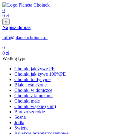
0
0
zł
×
Napisz do nas
info@planetachoinek.pl
0
0
zł
Według typu
Choinki jak żywe PE
Choinki jak żywe 100%PE
Choinki tradycyjne
Białe i ośnieżone
Choinki w doniczce
Choinki z lampkami
Choinki małe
Choinki wąskie (slim)
Bardzo szerokie
Sosna
Jodła
Świerk
Kolekcje bożonarodzeniowe