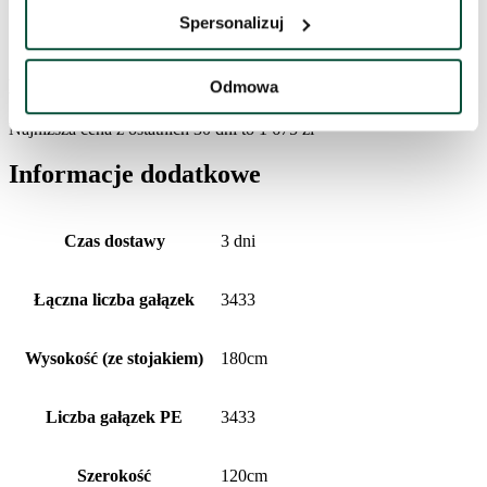
Spersonalizuj
Pakiet 1
120x35x35
Historia cen
Odmowa
Najniższa cena z ostatnich 30 dni to
1 675
zł
Informacje dodatkowe
Czas dostawy
3 dni
Łączna liczba gałązek
3433
Wysokość (ze stojakiem)
180cm
Liczba gałązek PE
3433
Szerokość
120cm