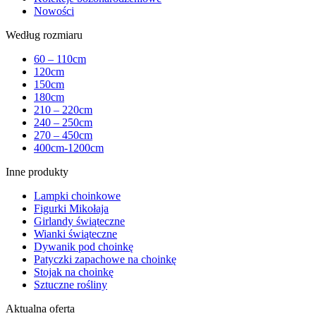
Nowości
Według rozmiaru
60 – 110cm
120cm
150cm
180cm
210 – 220cm
240 – 250cm
270 – 450cm
400cm-1200cm
Inne produkty
Lampki choinkowe
Figurki Mikołaja
Girlandy świąteczne
Wianki świąteczne
Dywanik pod choinkę
Patyczki zapachowe na choinkę
Stojak na choinkę
Sztuczne rośliny
Aktualna oferta