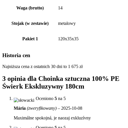
Waga (brutto)
14
Stojak (w zestawie)
metalowy
Pakiet 1
120x35x35
Historia cen
Najniższa cena z ostatnich 30 dni to
1 675
zł
3 opinia dla
Choinka sztuczna 100% PE
Świerk Ekskluzywny 180cm
Oceniono
5
na 5
Mária
(zweryfikowany)
–
2025-10-08
Maximálne spokojná, je naozaj exkluzívny
Oceniono
5
na 5