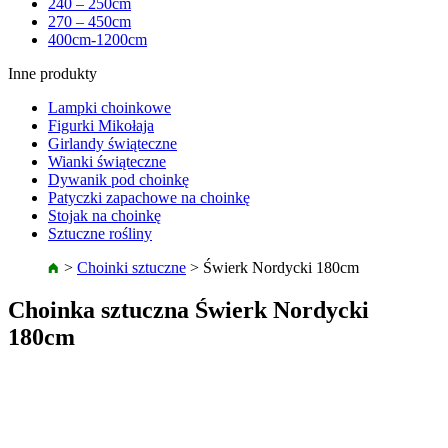
240 – 250cm
270 – 450cm
400cm-1200cm
Inne produkty
Lampki choinkowe
Figurki Mikołaja
Girlandy świąteczne
Wianki świąteczne
Dywanik pod choinkę
Patyczki zapachowe na choinkę
Stojak na choinkę
Sztuczne rośliny
>
Choinki sztuczne
>
Świerk Nordycki 180cm
Choinka sztuczna Świerk Nordycki
180cm