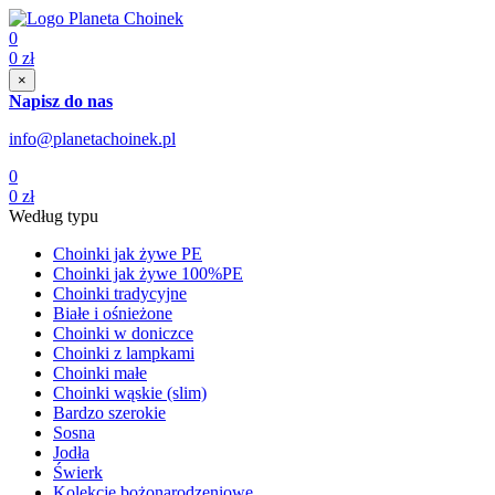
0
0
zł
×
Napisz do nas
info@planetachoinek.pl
0
0
zł
Według typu
Choinki jak żywe PE
Choinki jak żywe 100%PE
Choinki tradycyjne
Białe i ośnieżone
Choinki w doniczce
Choinki z lampkami
Choinki małe
Choinki wąskie (slim)
Bardzo szerokie
Sosna
Jodła
Świerk
Kolekcje bożonarodzeniowe