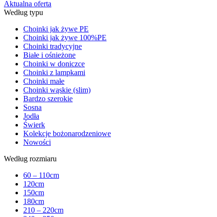
Aktualna oferta
Według typu
Choinki jak żywe PE
Choinki jak żywe 100%PE
Choinki tradycyjne
Białe i ośnieżone
Choinki w doniczce
Choinki z lampkami
Choinki małe
Choinki wąskie (slim)
Bardzo szerokie
Sosna
Jodła
Świerk
Kolekcje bożonarodzeniowe
Nowości
Według rozmiaru
60 – 110cm
120cm
150cm
180cm
210 – 220cm