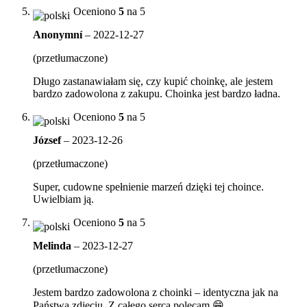
Oceniono
5
na 5
Anonymní
–
2022-12-27
(przetłumaczone)
Długo zastanawiałam się, czy kupić choinkę, ale jestem
bardzo zadowolona z zakupu. Choinka jest bardzo ładna.
Oceniono
5
na 5
József
–
2023-12-26
(przetłumaczone)
Super, cudowne spełnienie marzeń dzięki tej choince.
Uwielbiam ją.
Oceniono
5
na 5
Melinda
–
2023-12-27
(przetłumaczone)
Jestem bardzo zadowolona z choinki – identyczna jak na
Państwa zdjęciu. Z całego serca polecam 😁