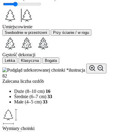
Umiejscowienie
Swobodnie w przestrzeni
Przy ścianie / w rogu
Gęstość dekoracji
Lekka
Klasyczna
Bogata
*ilustracja
82
Zalecana liczba ozdób
Duże (8–10 cm)
16
Średnie (6–7 cm)
33
Małe (4–5 cm)
33
Wymiary choinki