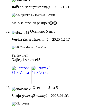
Božena
(zweryfikowany)
–
2025-12-15
Splitsko-Dalmatinska, Croatia
Malo se mrvi ali je super😊😊
Oceniono
5
na 5
Verica
(zweryfikowany)
–
2025-12-17
Bratislavsky, Slovakia
Perfektne!!!
Najlepsi stromcek!
Oceniono
5
na 5
Sanja
(zweryfikowany)
–
2026-01-03
Croatia