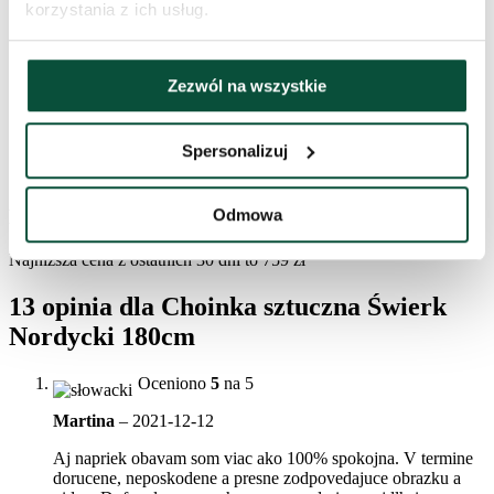
korzystania z ich usług.
Waga (brutto)
12,3
Zezwól na wszystkie
Stojak (w zestawie)
metalowy
Spersonalizuj
Pakiet 1
120x37x32
Historia cen
Odmowa
Najniższa cena z ostatnich 30 dni to
759
zł
13 opinia dla
Choinka sztuczna Świerk
Nordycki 180cm
Oceniono
5
na 5
Martina
–
2021-12-12
Aj napriek obavam som viac ako 100% spokojna. V termine
dorucene, neposkodene a presne zodpovedajuce obrazku a