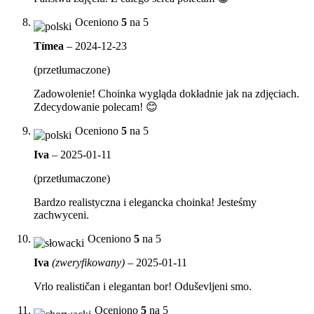
Oceniono
5
na 5
Tímea
–
2024-12-23
(przetłumaczone)
Zadowolenie! Choinka wygląda dokładnie jak na zdjęciach.
Zdecydowanie polecam! 😊
Oceniono
5
na 5
Iva
–
2025-01-11
(przetłumaczone)
Bardzo realistyczna i elegancka choinka! Jesteśmy
zachwyceni.
Oceniono
5
na 5
Iva
(zweryfikowany)
–
2025-01-11
Vrlo realističan i elegantan bor! Oduševljeni smo.
Oceniono
5
na 5