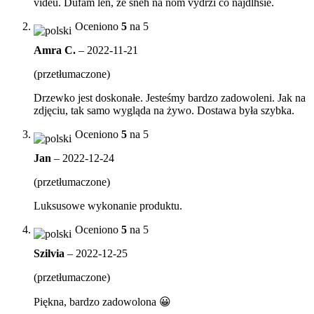
videu. Dufam len, ze sneh na nom vydrzi co najdlhsie.
Oceniono
5
na 5
Amra C.
–
2022-11-21
(przetłumaczone)
Drzewko jest doskonałe. Jesteśmy bardzo zadowoleni. Jak na
zdjęciu, tak samo wygląda na żywo. Dostawa była szybka.
Oceniono
5
na 5
Jan
–
2022-12-24
(przetłumaczone)
Luksusowe wykonanie produktu.
Oceniono
5
na 5
Szilvia
–
2022-12-25
(przetłumaczone)
Piękna, bardzo zadowolona 😀