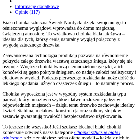
Informacje dodatkowe
Opinie (117)
Biała choinka sztuczna Świerk Nordycki dzięki swojemu gęsto
ośnieżonemu wyglądowi wprowadza do domu magiczną,
świąteczną atmosferę. To wyjątkowa choinka biała jak żywa –
idealna dla tych, którzy cenią naturalny wygląd połączony z
wygodą sztucznego drzewka.
Zaawansowana technologia produkcji pozwala na równomierne
pokrycie całego drzewka warstwą sztucznego śniegu, który się nie
osypuje. Wnętrze choinki tworzą ciemnozielone gałązki, a ich
końcówki są gęsto pokryte śniegiem, co nadaje całości realistyczny i
efektowny wygląd. Podczas pierwszego rozkładania może dojść do
lekkiego opadania luźnych cząsteczek śniegu – to naturalny proces.
Choinka wyposażona jest w wygodny system rozkładania typu
parasol, który umożliwia szybkie i łatwe rozłożenie gałęzi w
odpowiednich miejscach – dzięki temu drzewko zachowuje idealny
kształt. Stabilna, metalowa konstrukcja oraz solidny stojak w
zestawie gwarantują trwałość i bezpieczeństwo użytkowania.
To jeszcze nie wszystko! Jeśli szukasz idealnej białej choinki,
koniecznie odwiedź naszą kategorię
Choinki sztuczne białe i
ośnieżone
, gdzie znajdziesz pełną ofertę modeli – każda z nich to