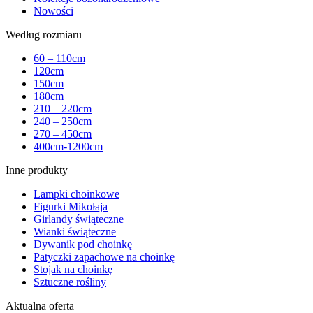
Nowości
Według rozmiaru
60 – 110cm
120cm
150cm
180cm
210 – 220cm
240 – 250cm
270 – 450cm
400cm-1200cm
Inne produkty
Lampki choinkowe
Figurki Mikołaja
Girlandy świąteczne
Wianki świąteczne
Dywanik pod choinkę
Patyczki zapachowe na choinkę
Stojak na choinkę
Sztuczne rośliny
Aktualna oferta