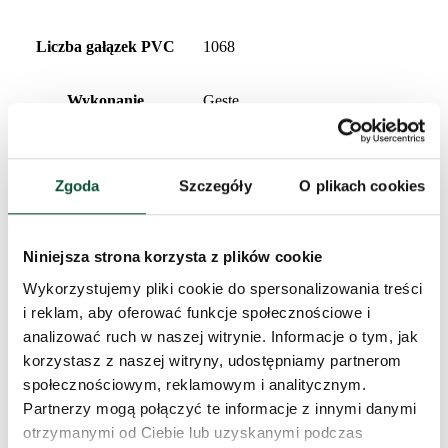
Liczba gałązek PVC
1068
Wykonanie
Gęste
Procentowy udział 3D/PVC
0/100
Zgoda
Szczegóły
O plikach cookies
Rodzaj igliwia
PVC
Niniejsza strona korzysta z plików cookie
Typ rozkładania
snap tree
Wykorzystujemy pliki cookie do spersonalizowania treści
i reklam, aby oferować funkcje społecznościowe i
Długość czubka
20cm
analizować ruch w naszej witrynie. Informacje o tym, jak
korzystasz z naszej witryny, udostępniamy partnerom
Waga (netto)
10
społecznościowym, reklamowym i analitycznym.
Partnerzy mogą połączyć te informacje z innymi danymi
Liczba części
3
otrzymanymi od Ciebie lub uzyskanymi podczas