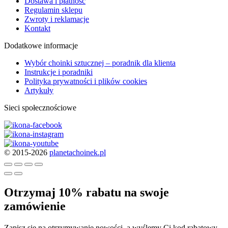
Dostawa i płatność
Regulamin sklepu
Zwroty i reklamacje
Kontakt
Dodatkowe informacje
Wybór choinki sztucznej – poradnik dla klienta
Instrukcje i poradniki
Polityka prywatności i plików cookies
Artykuły
Sieci społecznościowe
© 2015-2026
planetachoinek.pl
Otrzymaj 10% rabatu na swoje
zamówienie
Zapisz się na otrzymywanie nowości, a wyślemy Ci kod rabatowy