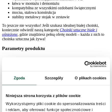
łatwa w montażu i demontażu
kompatybilna ze wszystkimi ozdobami świątecznymi
mocna, stalowa konstrukcja
stabilny metalowy stojak w zestawie
To jeszcze nie wszystko! Jeśli szukasz idealnej białej choinki,
koniecznie odwiedź naszą kategorię
Choinki sztuczne białe i
ośnieżone
, gdzie znajdziesz pełną ofertę modeli – każda z nich to
choinka sztuczna jak żywa!
Parametry produktu
Czas dostawy
3 dni
Wysokość (ze stojakiem)
360cm
Zgoda
Szczegóły
O plikach cookies
Szerokość
185cm
Niniejsza strona korzysta z plików cookie
Wykonanie
Gęste
Wykorzystujemy pliki cookie do spersonalizowania treści
i reklam, aby oferować funkcje społecznościowe i