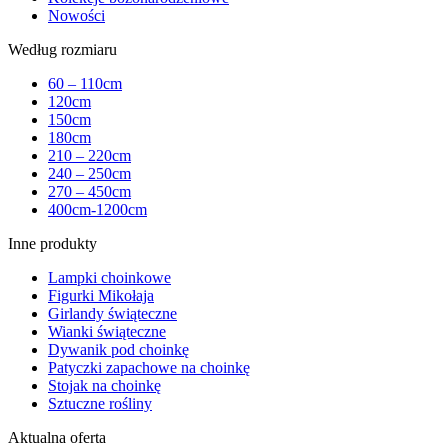
Nowości
Według rozmiaru
60 – 110cm
120cm
150cm
180cm
210 – 220cm
240 – 250cm
270 – 450cm
400cm-1200cm
Inne produkty
Lampki choinkowe
Figurki Mikołaja
Girlandy świąteczne
Wianki świąteczne
Dywanik pod choinkę
Patyczki zapachowe na choinkę
Stojak na choinkę
Sztuczne rośliny
Aktualna oferta