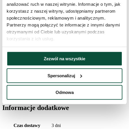
analizować ruch w naszej witrynie. Informacje o tym, jak
Rodzaj igliwia
PE + PVC
korzystasz z naszej witryny, udostępniamy partnerom
społecznościowym, reklamowym i analitycznym.
Typ rozkładania
snap tree
Partnerzy mogą połączyć te informacje z innymi danymi
otrzymanymi od Ciebie lub uzyskanymi podczas
Długość czubka
20cm
korzystania z ich usług.
Liczba części
4
Zezwól na wszystkie
Stojak (w zestawie)
metalowy
Spersonalizuj
Historia cen
Odmowa
Najniższa cena z ostatnich 30 dni to
3 791
zł
Informacje dodatkowe
Czas dostawy
3 dni