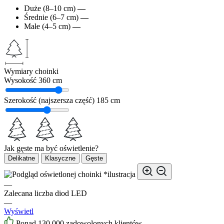
Duże (8–10 cm)
—
Średnie (6–7 cm)
—
Małe (4–5 cm)
—
Wymiary choinki
Wysokość
360 cm
Szerokość (najszersza część)
185 cm
Jak gęste ma być oświetlenie?
Delikatne
Klasyczne
Gęste
*ilustracja
—
Zalecana liczba diod LED
—
Wyświetl
Ponad 130 000 zadowolonych klientów