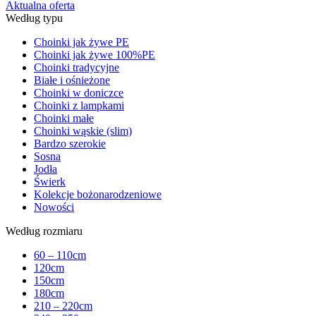
Aktualna oferta
Według typu
Choinki jak żywe PE
Choinki jak żywe 100%PE
Choinki tradycyjne
Białe i ośnieżone
Choinki w doniczce
Choinki z lampkami
Choinki małe
Choinki wąskie (slim)
Bardzo szerokie
Sosna
Jodła
Świerk
Kolekcje bożonarodzeniowe
Nowości
Według rozmiaru
60 – 110cm
120cm
150cm
180cm
210 – 220cm