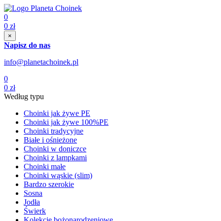
0
0
zł
×
Napisz do nas
info@planetachoinek.pl
0
0
zł
Według typu
Choinki jak żywe PE
Choinki jak żywe 100%PE
Choinki tradycyjne
Białe i ośnieżone
Choinki w doniczce
Choinki z lampkami
Choinki małe
Choinki wąskie (slim)
Bardzo szerokie
Sosna
Jodła
Świerk
Kolekcje bożonarodzeniowe