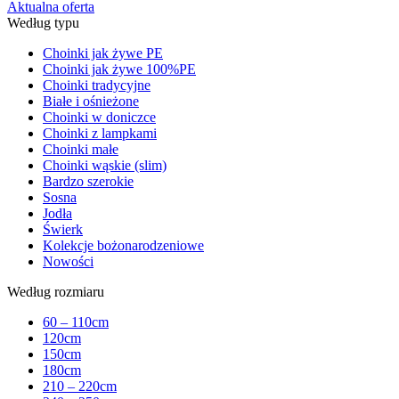
Aktualna oferta
Według typu
Choinki jak żywe PE
Choinki jak żywe 100%PE
Choinki tradycyjne
Białe i ośnieżone
Choinki w doniczce
Choinki z lampkami
Choinki małe
Choinki wąskie (slim)
Bardzo szerokie
Sosna
Jodła
Świerk
Kolekcje bożonarodzeniowe
Nowości
Według rozmiaru
60 – 110cm
120cm
150cm
180cm
210 – 220cm