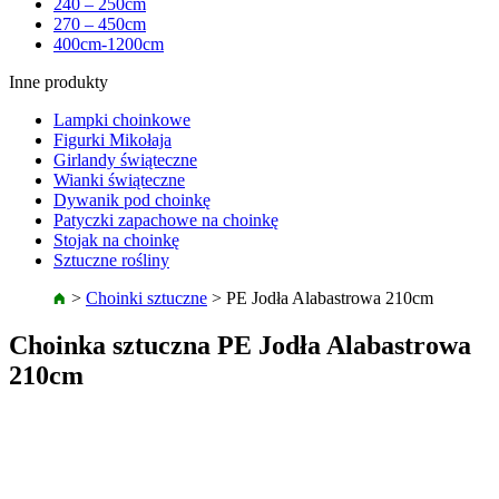
240 – 250cm
270 – 450cm
400cm-1200cm
Inne produkty
Lampki choinkowe
Figurki Mikołaja
Girlandy świąteczne
Wianki świąteczne
Dywanik pod choinkę
Patyczki zapachowe na choinkę
Stojak na choinkę
Sztuczne rośliny
>
Choinki sztuczne
>
PE Jodła Alabastrowa 210cm
Choinka sztuczna PE Jodła Alabastrowa
210cm