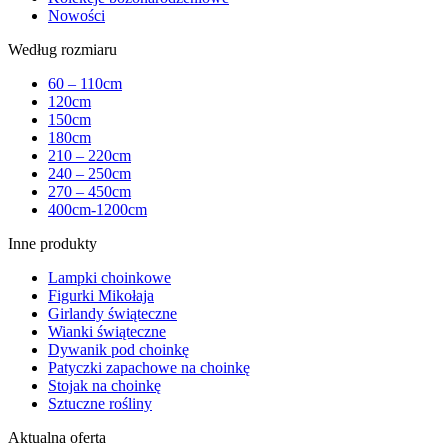
Nowości
Według rozmiaru
60 – 110cm
120cm
150cm
180cm
210 – 220cm
240 – 250cm
270 – 450cm
400cm-1200cm
Inne produkty
Lampki choinkowe
Figurki Mikołaja
Girlandy świąteczne
Wianki świąteczne
Dywanik pod choinkę
Patyczki zapachowe na choinkę
Stojak na choinkę
Sztuczne rośliny
Aktualna oferta