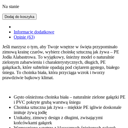
Na stanie
Dodaj do koszyka
Informacje dodatkowe
Opinie (63)
Jeśli marzysz o tym, aby Twoje wnętrze w święta przypominało
zimową krainę czarów, wybierz choinkę sztuczną jak żywa – PE
Jodła Alabastrowa. To wyjątkowy, śnieżny model o naturalnie
zielonym zabarwieniu i charakterystycznych, długich, PE
gałązkach, które subtelnie opadają pod ciężarem gęstego, białego
śniegu. To choinka biała, która przyciąga wzrok i tworzy
prawdziwie bajkowy klimat.
Gęsto ośnieżona choinka biała – naturalnie zielone gałązki PE
i PVC pokryte grubą warstwą śniegu
Choinka sztuczna jak żywa – miękkie PE igliwie doskonale
imituje żywą jodłę
Unikalny, zimowy design z długimi, zwisającymi
końcówkami gałązek
Wzmocnione wnętrze z klasycznych śnieżonych gałązek