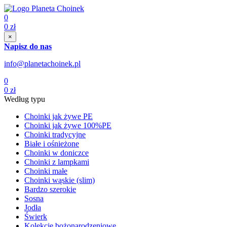
0
0
zł
×
Napisz do nas
info@planetachoinek.pl
0
0
zł
Według typu
Choinki jak żywe PE
Choinki jak żywe 100%PE
Choinki tradycyjne
Białe i ośnieżone
Choinki w doniczce
Choinki z lampkami
Choinki małe
Choinki wąskie (slim)
Bardzo szerokie
Sosna
Jodła
Świerk
Kolekcje bożonarodzeniowe