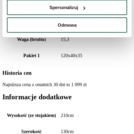
Waga (netto)
13,8
Spersonalizuj
Czas dostawy
3 dni
Odmowa
Waga (brutto)
15,3
Pakiet 1
120x40x35
Historia cen
Najniższa cena z ostatnich 30 dni to
1 099
zł
Informacje dodatkowe
Wysokość (ze stojakiem)
210cm
Szerokość
130cm