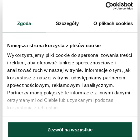
Rodzaj igliwia
PE + PVC
Zgoda
Szczegóły
O plikach cookies
Liczba gałązek PE
490
Niniejsza strona korzysta z plików cookie
Wykonanie
Ekstra gęste
Wykorzystujemy pliki cookie do spersonalizowania treści
i reklam, aby oferować funkcje społecznościowe i
Liczba gałązek PVC
906
analizować ruch w naszej witrynie. Informacje o tym, jak
korzystasz z naszej witryny, udostępniamy partnerom
Liczba części
3
społecznościowym, reklamowym i analitycznym.
Partnerzy mogą połączyć te informacje z innymi danymi
Procentowy udział 3D/PVC
35/65
otrzymanymi od Ciebie lub uzyskanymi podczas
korzystania z ich usług.
Stojak (w zestawie)
metalowy
Zezwól na wszystkie
Typ rozkładania
snap tree