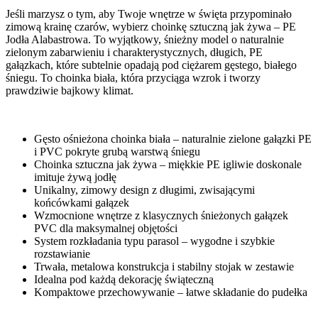
Jeśli marzysz o tym, aby Twoje wnętrze w święta przypominało
zimową krainę czarów, wybierz choinkę sztuczną jak żywa – PE
Jodła Alabastrowa. To wyjątkowy, śnieżny model o naturalnie
zielonym zabarwieniu i charakterystycznych, długich, PE
gałązkach, które subtelnie opadają pod ciężarem gęstego, białego
śniegu. To choinka biała, która przyciąga wzrok i tworzy
prawdziwie bajkowy klimat.
Gęsto ośnieżona choinka biała – naturalnie zielone gałązki PE
i PVC pokryte grubą warstwą śniegu
Choinka sztuczna jak żywa – miękkie PE igliwie doskonale
imituje żywą jodłę
Unikalny, zimowy design z długimi, zwisającymi
końcówkami gałązek
Wzmocnione wnętrze z klasycznych śnieżonych gałązek
PVC dla maksymalnej objętości
System rozkładania typu parasol – wygodne i szybkie
rozstawianie
Trwała, metalowa konstrukcja i stabilny stojak w zestawie
Idealna pod każdą dekorację świąteczną
Kompaktowe przechowywanie – łatwe składanie do pudełka