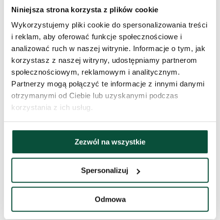
Wykonanie
Ekstra gęste
Niniejsza strona korzysta z plików cookie
Wykorzystujemy pliki cookie do spersonalizowania treści
Liczba gałązek PVC
556
i reklam, aby oferować funkcje społecznościowe i
analizować ruch w naszej witrynie. Informacje o tym, jak
Stojak (w zestawie)
metalowy
korzystasz z naszej witryny, udostępniamy partnerom
społecznościowym, reklamowym i analitycznym.
Procentowy udział 3D/PVC
38/62
Partnerzy mogą połączyć te informacje z innymi danymi
otrzymanymi od Ciebie lub uzyskanymi podczas
korzystania z ich usług.
Typ rozkładania
snap tree
Czas dostawy
3 dni
Zezwól na wszystkie
Waga (netto)
9,3
Spersonalizuj
Waga (brutto)
10,3
Odmowa
Pakiet 1
105x35x30