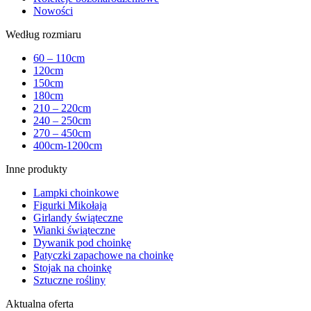
Nowości
Według rozmiaru
60 – 110cm
120cm
150cm
180cm
210 – 220cm
240 – 250cm
270 – 450cm
400cm-1200cm
Inne produkty
Lampki choinkowe
Figurki Mikołaja
Girlandy świąteczne
Wianki świąteczne
Dywanik pod choinkę
Patyczki zapachowe na choinkę
Stojak na choinkę
Sztuczne rośliny
Aktualna oferta