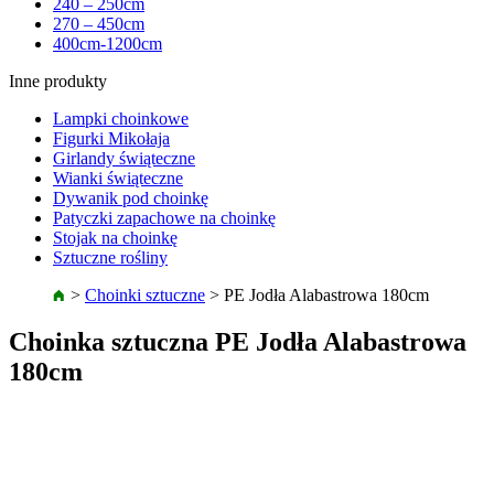
240 – 250cm
270 – 450cm
400cm-1200cm
Inne produkty
Lampki choinkowe
Figurki Mikołaja
Girlandy świąteczne
Wianki świąteczne
Dywanik pod choinkę
Patyczki zapachowe na choinkę
Stojak na choinkę
Sztuczne rośliny
>
Choinki sztuczne
>
PE Jodła Alabastrowa 180cm
Choinka sztuczna PE Jodła Alabastrowa
180cm