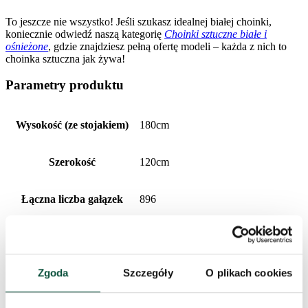
To jeszcze nie wszystko! Jeśli szukasz idealnej białej choinki,
koniecznie odwiedź naszą kategorię
Choinki sztuczne białe i
ośnieżone
, gdzie znajdziesz pełną ofertę modeli – każda z nich to
choinka sztuczna jak żywa!
Parametry produktu
Wysokość (ze stojakiem)
180cm
Szerokość
120cm
Łączna liczba gałązek
896
Rodzaj igliwia
PE + PVC
Zgoda
Szczegóły
O plikach cookies
Liczba gałązek PE
340