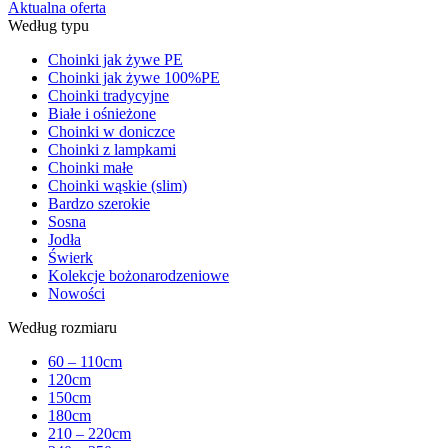
Aktualna oferta
Według typu
Choinki jak żywe PE
Choinki jak żywe 100%PE
Choinki tradycyjne
Białe i ośnieżone
Choinki w doniczce
Choinki z lampkami
Choinki małe
Choinki wąskie (slim)
Bardzo szerokie
Sosna
Jodła
Świerk
Kolekcje bożonarodzeniowe
Nowości
Według rozmiaru
60 – 110cm
120cm
150cm
180cm
210 – 220cm