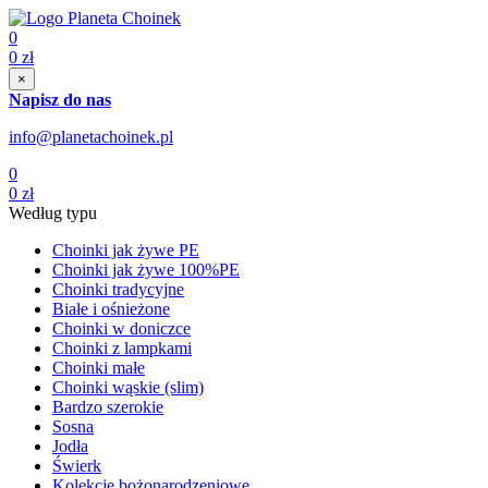
0
0
zł
×
Napisz do nas
info@planetachoinek.pl
0
0
zł
Według typu
Choinki jak żywe PE
Choinki jak żywe 100%PE
Choinki tradycyjne
Białe i ośnieżone
Choinki w doniczce
Choinki z lampkami
Choinki małe
Choinki wąskie (slim)
Bardzo szerokie
Sosna
Jodła
Świerk
Kolekcje bożonarodzeniowe