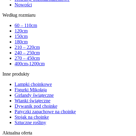
Nowości
Według rozmiaru
60 – 110cm
120cm
150cm
180cm
210 – 220cm
240 – 250cm
270 – 450cm
400cm-1200cm
Inne produkty
Lampki choinkowe
Figurki Mikołaja
Girlandy świąteczne
Wianki świąteczne
Dywanik pod choinkę
Patyczki zapachowe na choinkę
Stojak na choinkę
Sztuczne rośliny
Aktualna oferta