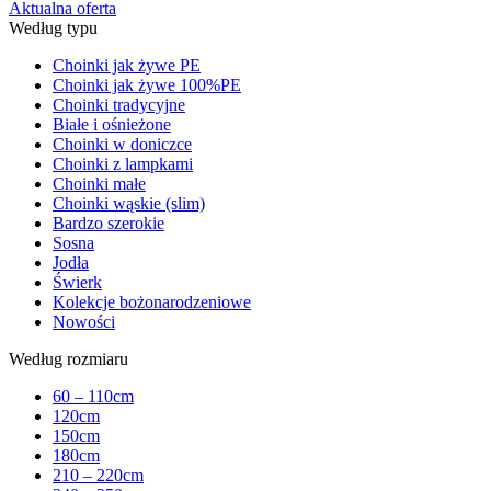
Aktualna oferta
Według typu
Choinki jak żywe PE
Choinki jak żywe 100%PE
Choinki tradycyjne
Białe i ośnieżone
Choinki w doniczce
Choinki z lampkami
Choinki małe
Choinki wąskie (slim)
Bardzo szerokie
Sosna
Jodła
Świerk
Kolekcje bożonarodzeniowe
Nowości
Według rozmiaru
60 – 110cm
120cm
150cm
180cm
210 – 220cm