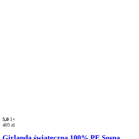
5,0
1×
405
zł
Girlanda świąteczna 100% PE Sosna