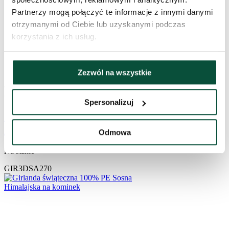
Partnerzy mogą połączyć te informacje z innymi danymi
otrzymanymi od Ciebie lub uzyskanymi podczas
korzystania z ich usług.
Zezwól na wszystkie
5,0
5×
387
zł
Spersonalizuj
Girlanda świąteczna 100% PE Świerk
Alpejski 270cm
Odmowa
Na stanie
GIR3DSA270