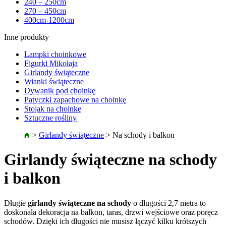
240 – 250cm
270 – 450cm
400cm-1200cm
Inne produkty
Lampki choinkowe
Figurki Mikołaja
Girlandy świąteczne
Wianki świąteczne
Dywanik pod choinkę
Patyczki zapachowe na choinkę
Stojak na choinkę
Sztuczne rośliny
>
Girlandy świąteczne
>
Na schody i balkon
Girlandy świąteczne na schody
i balkon
Długie
girlandy świąteczne na schody
o długości 2,7 metra to
doskonała dekoracja na balkon, taras, drzwi wejściowe oraz poręcz
schodów. Dzięki ich długości nie musisz łączyć kilku krótszych