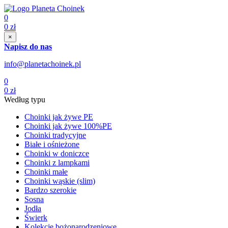
0
0
zł
×
Napisz do nas
info@planetachoinek.pl
0
0
zł
Według typu
Choinki jak żywe PE
Choinki jak żywe 100%PE
Choinki tradycyjne
Białe i ośnieżone
Choinki w doniczce
Choinki z lampkami
Choinki małe
Choinki wąskie (slim)
Bardzo szerokie
Sosna
Jodła
Świerk
Kolekcje bożonarodzeniowe