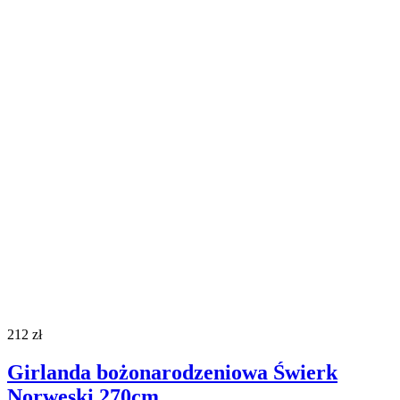
212
zł
Girlanda bożonarodzeniowa Świerk
Norweski 270cm