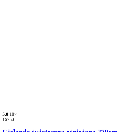
5,0
18×
167
zł
Girlanda świąteczna ośnieżona 270cm