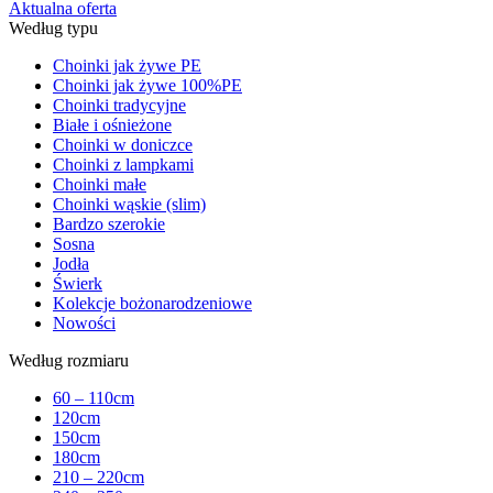
Aktualna oferta
Według typu
Choinki jak żywe PE
Choinki jak żywe 100%PE
Choinki tradycyjne
Białe i ośnieżone
Choinki w doniczce
Choinki z lampkami
Choinki małe
Choinki wąskie (slim)
Bardzo szerokie
Sosna
Jodła
Świerk
Kolekcje bożonarodzeniowe
Nowości
Według rozmiaru
60 – 110cm
120cm
150cm
180cm
210 – 220cm