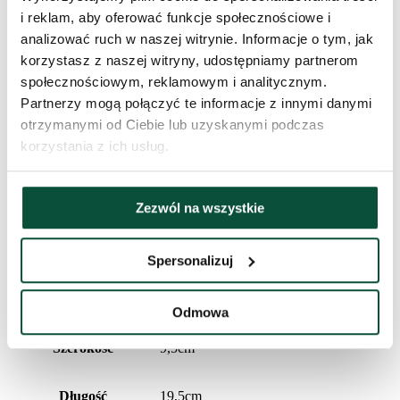
Długość
19,5cm
i reklam, aby oferować funkcje społecznościowe i
analizować ruch w naszej witrynie. Informacje o tym, jak
Materiał
70% tkanina, 30% tworzywo sztuczne
korzystasz z naszej witryny, udostępniamy partnerom
społecznościowym, reklamowym i analitycznym.
Kolor
kremowo-bordowa
Partnerzy mogą połączyć te informacje z innymi danymi
otrzymanymi od Ciebie lub uzyskanymi podczas
FAVI Kategória
korzystania z ich usług.
Historia cen
Najniższa cena z ostatnich 30 dni to
153
zł
Zezwól na wszystkie
Informacje dodatkowe
Spersonalizuj
Wysokość (ze stojakiem)
40cm
Odmowa
Szerokość
9,5cm
Długość
19,5cm