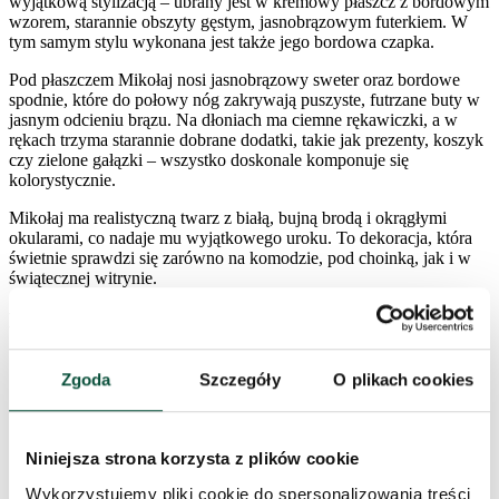
wyjątkową stylizacją – ubrany jest w kremowy płaszcz z bordowym
wzorem, starannie obszyty gęstym, jasnobrązowym futerkiem. W
tym samym stylu wykonana jest także jego bordowa czapka.
Pod płaszczem Mikołaj nosi jasnobrązowy sweter oraz bordowe
spodnie, które do połowy nóg zakrywają puszyste, futrzane buty w
jasnym odcieniu brązu. Na dłoniach ma ciemne rękawiczki, a w
rękach trzyma starannie dobrane dodatki, takie jak prezenty, koszyk
czy zielone gałązki – wszystko doskonale komponuje się
kolorystycznie.
Mikołaj ma realistyczną twarz z białą, bujną brodą i okrągłymi
okularami, co nadaje mu wyjątkowego uroku. To dekoracja, która
świetnie sprawdzi się zarówno na komodzie, pod choinką, jak i w
świątecznej witrynie.
Parametry produktu
Zgoda
Szczegóły
O plikach cookies
Wysokość (ze stojakiem)
40cm
Szerokość
9,5cm
Niniejsza strona korzysta z plików cookie
Wykorzystujemy pliki cookie do spersonalizowania treści