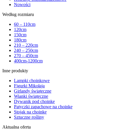
Nowości
Według rozmiaru
60 – 110cm
120cm
150cm
180cm
210 – 220cm
240 – 250cm
270 – 450cm
400cm-1200cm
Inne produkty
Lampki choinkowe
Figurki Mikołaja
Girlandy świąteczne
Wianki świąteczne
Dywanik pod choinkę
Patyczki zapachowe na choinkę
Stojak na choinkę
Sztuczne rośliny
Aktualna oferta