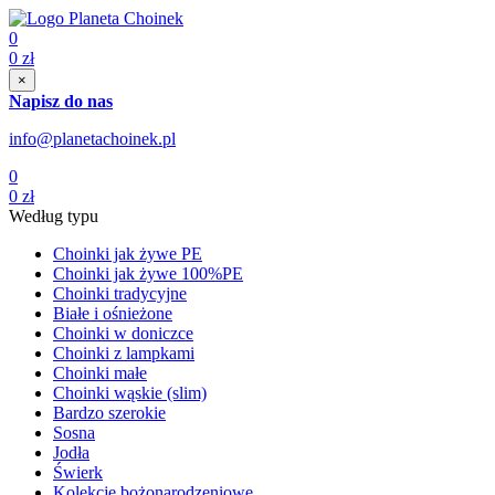
0
0
zł
×
Napisz do nas
info@planetachoinek.pl
0
0
zł
Według typu
Choinki jak żywe PE
Choinki jak żywe 100%PE
Choinki tradycyjne
Białe i ośnieżone
Choinki w doniczce
Choinki z lampkami
Choinki małe
Choinki wąskie (slim)
Bardzo szerokie
Sosna
Jodła
Świerk
Kolekcje bożonarodzeniowe