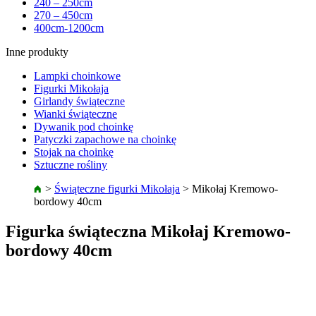
240 – 250cm
270 – 450cm
400cm-1200cm
Inne produkty
Lampki choinkowe
Figurki Mikołaja
Girlandy świąteczne
Wianki świąteczne
Dywanik pod choinkę
Patyczki zapachowe na choinkę
Stojak na choinkę
Sztuczne rośliny
>
Świąteczne figurki Mikołaja
>
Mikołaj Kremowo-
bordowy 40cm
Figurka świąteczna Mikołaj Kremowo-
bordowy 40cm