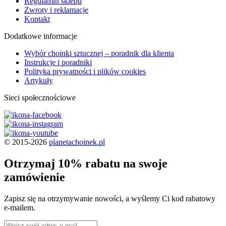
Regulamin sklepu
Zwroty i reklamacje
Kontakt
Dodatkowe informacje
Wybór choinki sztucznej – poradnik dla klienta
Instrukcje i poradniki
Polityka prywatności i plików cookies
Artykuły
Sieci społecznościowe
© 2015-2026
planetachoinek.pl
Otrzymaj 10% rabatu na swoje
zamówienie
Zapisz się na otrzymywanie nowości, a wyślemy Ci kod rabatowy
e-mailem.