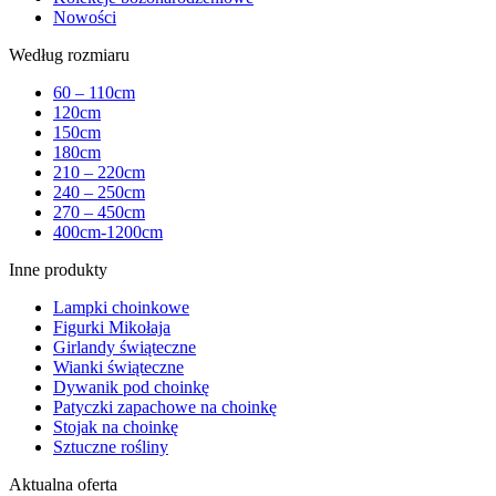
Nowości
Według rozmiaru
60 – 110cm
120cm
150cm
180cm
210 – 220cm
240 – 250cm
270 – 450cm
400cm-1200cm
Inne produkty
Lampki choinkowe
Figurki Mikołaja
Girlandy świąteczne
Wianki świąteczne
Dywanik pod choinkę
Patyczki zapachowe na choinkę
Stojak na choinkę
Sztuczne rośliny
Aktualna oferta