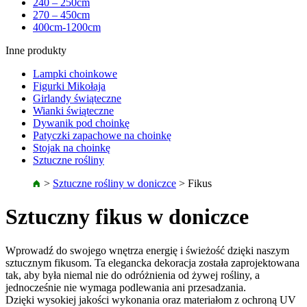
240 – 250cm
270 – 450cm
400cm-1200cm
Inne produkty
Lampki choinkowe
Figurki Mikołaja
Girlandy świąteczne
Wianki świąteczne
Dywanik pod choinkę
Patyczki zapachowe na choinkę
Stojak na choinkę
Sztuczne rośliny
>
Sztuczne rośliny w doniczce
>
Fikus
Sztuczny fikus w doniczce
Wprowadź do swojego wnętrza energię i świeżość dzięki naszym
sztucznym fikusom. Ta elegancka dekoracja została zaprojektowana
tak, aby była niemal nie do odróżnienia od żywej rośliny, a
jednocześnie nie wymaga podlewania ani przesadzania.
Dzięki wysokiej jakości wykonania oraz materiałom z ochroną UV