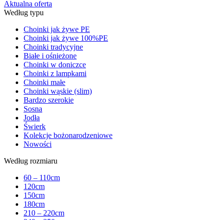
Aktualna oferta
Według typu
Choinki jak żywe PE
Choinki jak żywe 100%PE
Choinki tradycyjne
Białe i ośnieżone
Choinki w doniczce
Choinki z lampkami
Choinki małe
Choinki wąskie (slim)
Bardzo szerokie
Sosna
Jodła
Świerk
Kolekcje bożonarodzeniowe
Nowości
Według rozmiaru
60 – 110cm
120cm
150cm
180cm
210 – 220cm