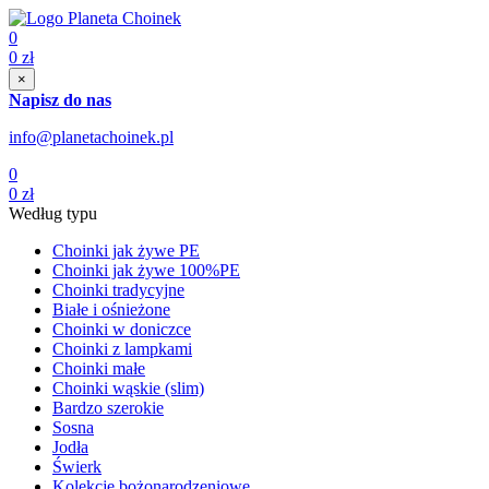
0
0
zł
×
Napisz do nas
info@planetachoinek.pl
0
0
zł
Według typu
Choinki jak żywe PE
Choinki jak żywe 100%PE
Choinki tradycyjne
Białe i ośnieżone
Choinki w doniczce
Choinki z lampkami
Choinki małe
Choinki wąskie (slim)
Bardzo szerokie
Sosna
Jodła
Świerk
Kolekcje bożonarodzeniowe