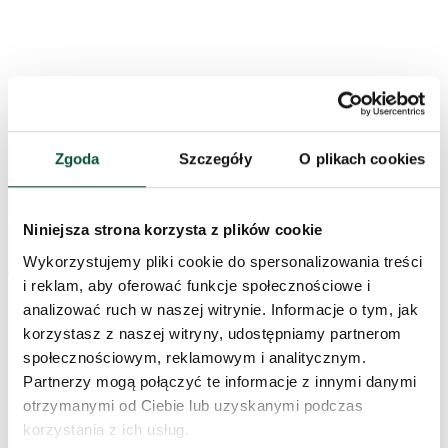
Zgoda
Szczegóły
O plikach cookies
619
zł
Niniejsza strona korzysta z plików cookie
Sztuczna roślina Fikus 150cm
Wykorzystujemy pliki cookie do spersonalizowania treści
i reklam, aby oferować funkcje społecznościowe i
Na stanie
analizować ruch w naszej witrynie. Informacje o tym, jak
korzystasz z naszej witryny, udostępniamy partnerom
UFIK150
społecznościowym, reklamowym i analitycznym.
Partnerzy mogą połączyć te informacje z innymi danymi
otrzymanymi od Ciebie lub uzyskanymi podczas
korzystania z ich usług.