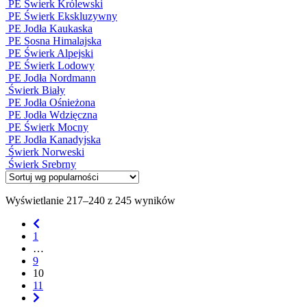
PE Świerk Królewski
PE Świerk Ekskluzywny
PE Jodła Kaukaska
PE Sosna Himalajska
PE Świerk Alpejski
PE Świerk Lodowy
PE Jodła Nordmann
Świerk Biały
PE Jodła Ośnieżona
PE Jodła Wdzięczna
PE Świerk Mocny
PE Jodła Kanadyjska
Świerk Norweski
Świerk Srebrny
Wyświetlanie 217–240 z 245 wyników
1
…
9
10
11