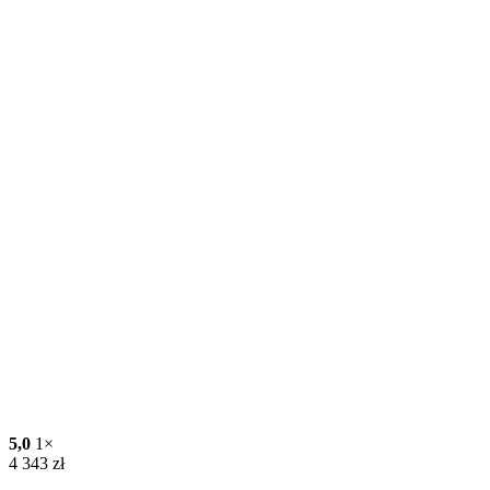
5,0
1×
4 343
zł