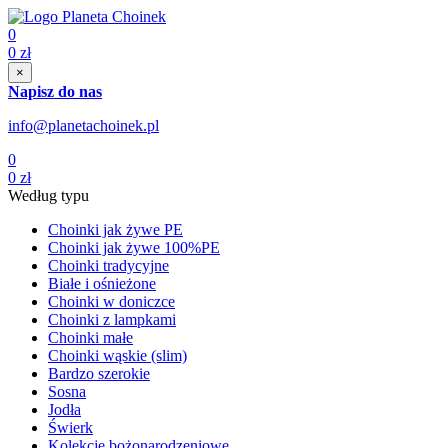
0
0
zł
×
Napisz do nas
info@planetachoinek.pl
0
0
zł
Według typu
Choinki jak żywe PE
Choinki jak żywe 100%PE
Choinki tradycyjne
Białe i ośnieżone
Choinki w doniczce
Choinki z lampkami
Choinki małe
Choinki wąskie (slim)
Bardzo szerokie
Sosna
Jodła
Świerk
Kolekcje bożonarodzeniowe