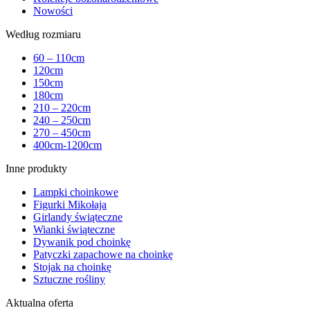
Nowości
Według rozmiaru
60 – 110cm
120cm
150cm
180cm
210 – 220cm
240 – 250cm
270 – 450cm
400cm-1200cm
Inne produkty
Lampki choinkowe
Figurki Mikołaja
Girlandy świąteczne
Wianki świąteczne
Dywanik pod choinkę
Patyczki zapachowe na choinkę
Stojak na choinkę
Sztuczne rośliny
Aktualna oferta