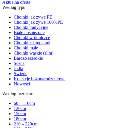
Aktualna oferta
Według typu
Choinki jak żywe PE
Choinki jak żywe 100%PE
Choinki tradycyjne
Białe i ośnieżone
Choinki w doniczce
Choinki z lampkami
Choinki małe
Choinki wąskie (slim)
Bardzo szerokie
Sosna
Jodła
Świerk
Kolekcje bożonarodzeniowe
Nowości
Według rozmiaru
60 – 110cm
120cm
150cm
180cm
210 – 220cm