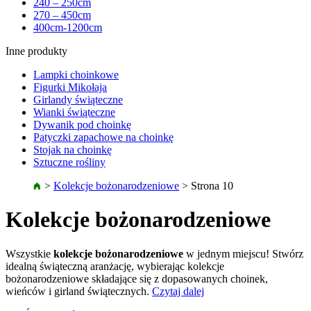
240 – 250cm
270 – 450cm
400cm-1200cm
Inne produkty
Lampki choinkowe
Figurki Mikołaja
Girlandy świąteczne
Wianki świąteczne
Dywanik pod choinkę
Patyczki zapachowe na choinkę
Stojak na choinkę
Sztuczne rośliny
>
Kolekcje bożonarodzeniowe
>
Strona 10
Kolekcje bożonarodzeniowe
Wszystkie
kolekcje bożonarodzeniowe
w jednym miejscu! Stwórz
idealną świąteczną aranżację, wybierając kolekcje
bożonarodzeniowe składające się z dopasowanych choinek,
wieńców i girland świątecznych.
Czytaj dalej