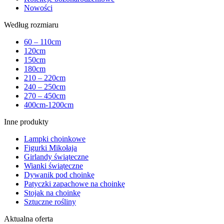
Nowości
Według rozmiaru
60 – 110cm
120cm
150cm
180cm
210 – 220cm
240 – 250cm
270 – 450cm
400cm-1200cm
Inne produkty
Lampki choinkowe
Figurki Mikołaja
Girlandy świąteczne
Wianki świąteczne
Dywanik pod choinkę
Patyczki zapachowe na choinkę
Stojak na choinkę
Sztuczne rośliny
Aktualna oferta