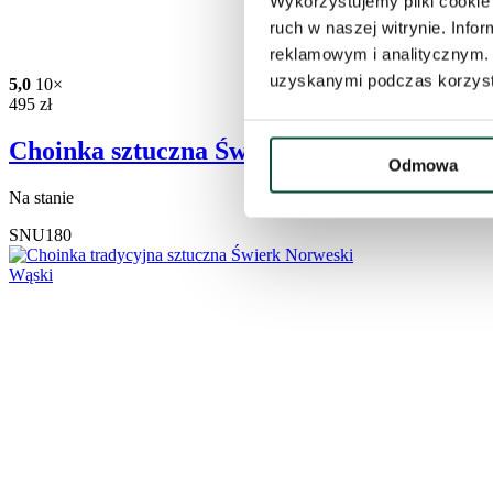
Wykorzystujemy pliki cookie 
ruch w naszej witrynie. Inf
reklamowym i analitycznym. 
uzyskanymi podczas korzysta
5,0
10×
495
zł
Choinka sztuczna Świerk Norweski Wąski
Odmowa
Na stanie
SNU180