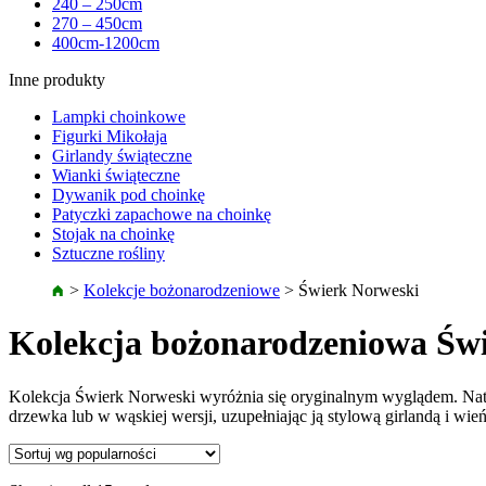
240 – 250cm
270 – 450cm
400cm-1200cm
Inne produkty
Lampki choinkowe
Figurki Mikołaja
Girlandy świąteczne
Wianki świąteczne
Dywanik pod choinkę
Patyczki zapachowe na choinkę
Stojak na choinkę
Sztuczne rośliny
>
Kolekcje bożonarodzeniowe
>
Świerk Norweski
Kolekcja bożonarodzeniowa Św
Kolekcja Świerk Norweski wyróżnia się oryginalnym wyglądem. Natu
drzewka lub w wąskiej wersji, uzupełniając ją stylową girlandą i wi