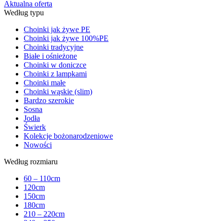
Aktualna oferta
Według typu
Choinki jak żywe PE
Choinki jak żywe 100%PE
Choinki tradycyjne
Białe i ośnieżone
Choinki w doniczce
Choinki z lampkami
Choinki małe
Choinki wąskie (slim)
Bardzo szerokie
Sosna
Jodła
Świerk
Kolekcje bożonarodzeniowe
Nowości
Według rozmiaru
60 – 110cm
120cm
150cm
180cm
210 – 220cm