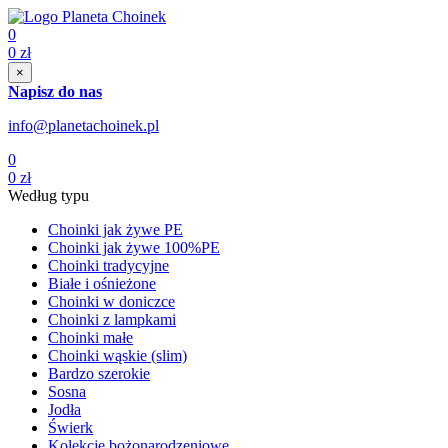
0
0
zł
×
Napisz do nas
info@planetachoinek.pl
0
0
zł
Według typu
Choinki jak żywe PE
Choinki jak żywe 100%PE
Choinki tradycyjne
Białe i ośnieżone
Choinki w doniczce
Choinki z lampkami
Choinki małe
Choinki wąskie (slim)
Bardzo szerokie
Sosna
Jodła
Świerk
Kolekcje bożonarodzeniowe