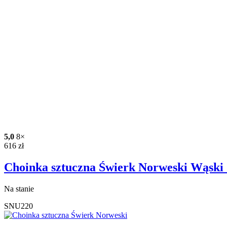
5,0
8×
616
zł
Choinka sztuczna Świerk Norweski Wąski
Na stanie
SNU220