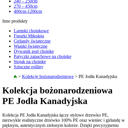
240 – 250cm
270 – 450cm
400cm-1200cm
Inne produkty
Lampki choinkowe
Figurki Mikołaja
Girlandy świąteczne
Wianki świąteczne
Dywanik pod choinkę
Patyczki zapachowe na choinkę
Stojak na choinkę
Sztuczne rośliny
>
Kolekcje bożonarodzeniowe
>
PE Jodła Kanadyjska
Kolekcja bożonarodzeniowa
PE Jodła Kanadyjska
Kolekcja PE Jodła Kanadyjska łączy stylowe drzewko PE,
niezwykle realistyczne drzewko 100% PE oraz wieniec i girlandę w
pięknym, autentycznym zielonym kolorze. Dzięki precyzyjnemu