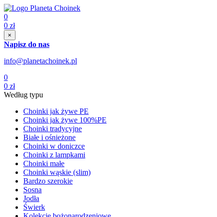
0
0
zł
×
Napisz do nas
info@planetachoinek.pl
0
0
zł
Według typu
Choinki jak żywe PE
Choinki jak żywe 100%PE
Choinki tradycyjne
Białe i ośnieżone
Choinki w doniczce
Choinki z lampkami
Choinki małe
Choinki wąskie (slim)
Bardzo szerokie
Sosna
Jodła
Świerk
Kolekcje bożonarodzeniowe