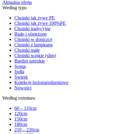
Aktualna oferta
Według typu
Choinki jak żywe PE
Choinki jak żywe 100%PE
Choinki tradycyjne
Białe i ośnieżone
Choinki w doniczce
Choinki z lampkami
Choinki małe
Choinki wąskie (slim)
Bardzo szerokie
Sosna
Jodła
Świerk
Kolekcje bożonarodzeniowe
Nowości
Według rozmiaru
60 – 110cm
120cm
150cm
180cm
210 – 220cm