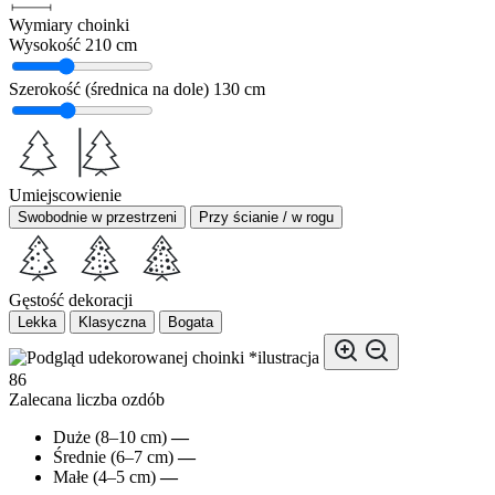
Wymiary choinki
Wysokość
210 cm
Szerokość (średnica na dole)
130 cm
Umiejscowienie
Swobodnie w przestrzeni
Przy ścianie / w rogu
Gęstość dekoracji
Lekka
Klasyczna
Bogata
*ilustracja
86
Zalecana liczba ozdób
Duże (8–10 cm)
—
Średnie (6–7 cm)
—
Małe (4–5 cm)
—