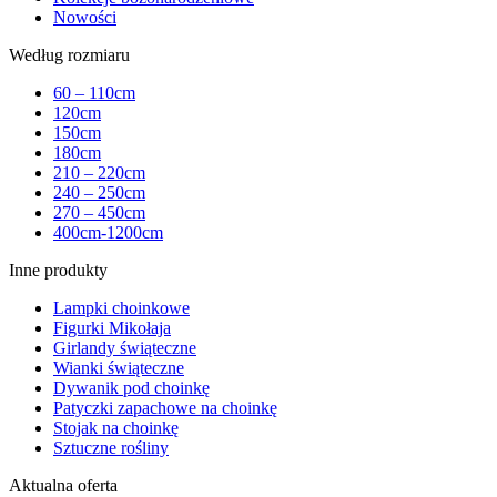
Nowości
Według rozmiaru
60 – 110cm
120cm
150cm
180cm
210 – 220cm
240 – 250cm
270 – 450cm
400cm-1200cm
Inne produkty
Lampki choinkowe
Figurki Mikołaja
Girlandy świąteczne
Wianki świąteczne
Dywanik pod choinkę
Patyczki zapachowe na choinkę
Stojak na choinkę
Sztuczne rośliny
Aktualna oferta