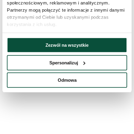
społecznościowym, reklamowym i analitycznym.
Partnerzy mogą połączyć te informacje z innymi danymi
otrzymanymi od Ciebie lub uzyskanymi podczas
1 347
zł
korzystania z ich usług.
Choinka sztuczna PE Jodła Kanadyjska
240cm
Zezwól na wszystkie
Na stanie
Spersonalizuj
3DJK240
Odmowa