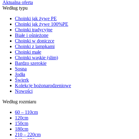
Aktualna oferta
Według typu
Choinki jak żywe PE
Choinki jak żywe 100%PE
Choinki tradycyjne
Białe i ośnieżone
Choinki w doniczce
Choinki z lampkami
Choinki małe
Choinki wąskie (slim)
Bardzo szerokie
Sosna
Jodła
Świerk
Kolekcje bożonarodzeniowe
Nowości
Według rozmiaru
60 – 110cm
120cm
150cm
180cm
210 – 220cm