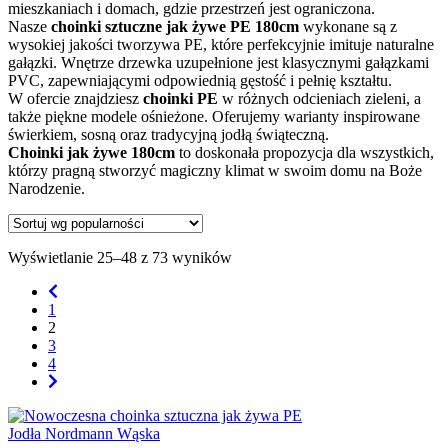
mieszkaniach i domach, gdzie przestrzeń jest ograniczona.
Nasze
choinki sztuczne jak żywe PE 180cm
wykonane są z
wysokiej jakości tworzywa PE, które perfekcyjnie imituje naturalne
gałązki. Wnętrze drzewka uzupełnione jest klasycznymi gałązkami
PVC, zapewniającymi odpowiednią gęstość i pełnię kształtu.
W ofercie znajdziesz
choinki PE
w różnych odcieniach zieleni, a
także piękne modele ośnieżone. Oferujemy warianty inspirowane
świerkiem, sosną oraz tradycyjną jodłą świąteczną.
Choinki jak żywe 180cm
to doskonała propozycja dla wszystkich,
którzy pragną stworzyć magiczny klimat w swoim domu na Boże
Narodzenie.
Wyświetlanie 25–48 z 73 wyników
1
2
3
4