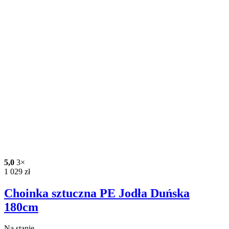
5,0
3×
1 029
zł
Choinka sztuczna PE Jodła Duńska
180cm
Na stanie