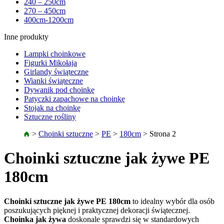
240 – 250cm
270 – 450cm
400cm-1200cm
Inne produkty
Lampki choinkowe
Figurki Mikołaja
Girlandy świąteczne
Wianki świąteczne
Dywanik pod choinkę
Patyczki zapachowe na choinkę
Stojak na choinkę
Sztuczne rośliny
>
Choinki sztuczne
>
PE
>
180cm
>
Strona 2
Choinki sztuczne jak żywe PE
180cm
Choinki sztuczne jak żywe PE 180cm
to idealny wybór dla osób
poszukujących pięknej i praktycznej dekoracji świątecznej.
Choinka jak żywa
doskonale sprawdzi się w standardowych