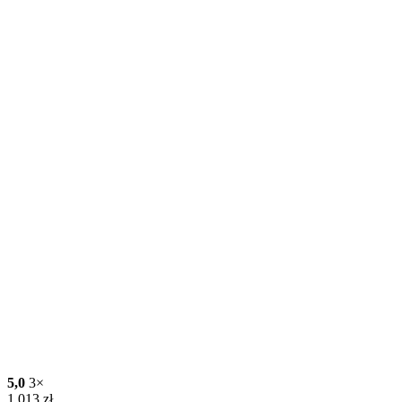
5,0
3×
1 013
zł