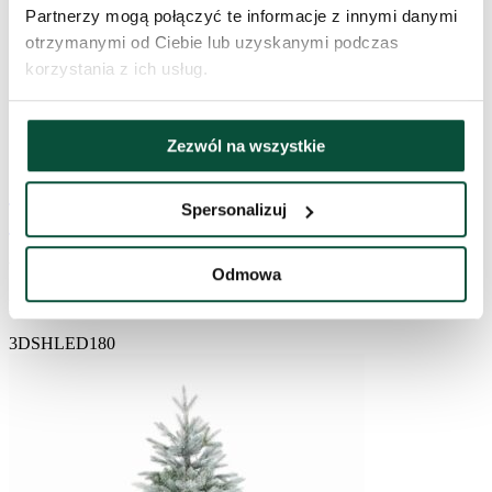
Partnerzy mogą połączyć te informacje z innymi danymi
otrzymanymi od Ciebie lub uzyskanymi podczas
korzystania z ich usług.
Zezwól na wszystkie
1 225
zł
Choinka sztuczna PE Świerk Górski
Spersonalizuj
180cm LED300
WYPRZEDANE
Odmowa
Brak w magazynie
3DSHLED180