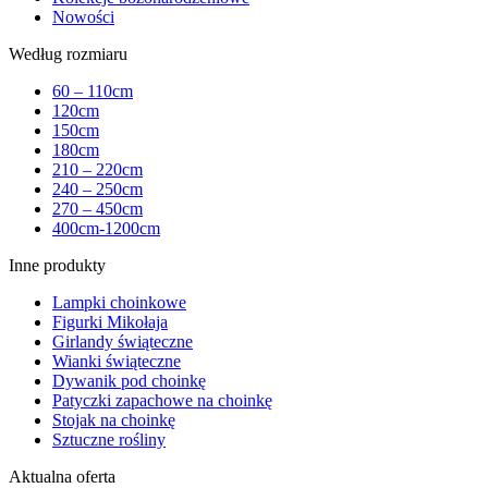
Nowości
Według rozmiaru
60 – 110cm
120cm
150cm
180cm
210 – 220cm
240 – 250cm
270 – 450cm
400cm-1200cm
Inne produkty
Lampki choinkowe
Figurki Mikołaja
Girlandy świąteczne
Wianki świąteczne
Dywanik pod choinkę
Patyczki zapachowe na choinkę
Stojak na choinkę
Sztuczne rośliny
Aktualna oferta