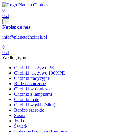
0
0
zł
×
Napisz do nas
info@planetachoinek.pl
0
0
zł
Według typu
Choinki jak żywe PE
Choinki jak żywe 100%PE
Choinki tradycyjne
Białe i ośnieżone
Choinki w doniczce
Choinki z lampkami
Choinki małe
Choinki wąskie (slim)
Bardzo szerokie
Sosna
Jodła
Świerk
Kolekcje bożonarodzeniowe