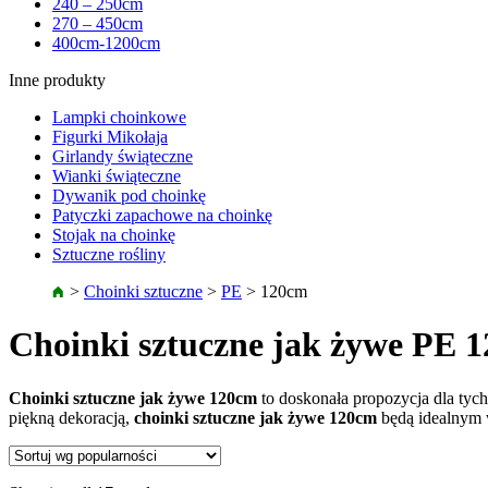
240 – 250cm
270 – 450cm
400cm-1200cm
Inne produkty
Lampki choinkowe
Figurki Mikołaja
Girlandy świąteczne
Wianki świąteczne
Dywanik pod choinkę
Patyczki zapachowe na choinkę
Stojak na choinkę
Sztuczne rośliny
>
Choinki sztuczne
>
PE
>
120cm
Choinki sztuczne jak żywe PE 
Choinki sztuczne jak żywe 120cm
to doskonała propozycja dla tych
piękną dekoracją,
choinki sztuczne jak żywe 120cm
będą idealnym