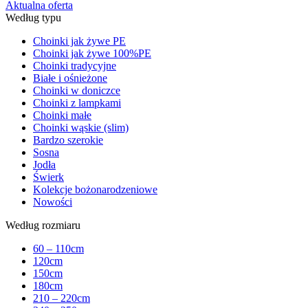
Aktualna oferta
Według typu
Choinki jak żywe PE
Choinki jak żywe 100%PE
Choinki tradycyjne
Białe i ośnieżone
Choinki w doniczce
Choinki z lampkami
Choinki małe
Choinki wąskie (slim)
Bardzo szerokie
Sosna
Jodła
Świerk
Kolekcje bożonarodzeniowe
Nowości
Według rozmiaru
60 – 110cm
120cm
150cm
180cm
210 – 220cm