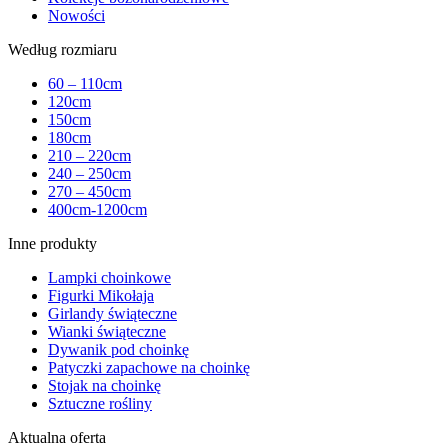
Nowości
Według rozmiaru
60 – 110cm
120cm
150cm
180cm
210 – 220cm
240 – 250cm
270 – 450cm
400cm-1200cm
Inne produkty
Lampki choinkowe
Figurki Mikołaja
Girlandy świąteczne
Wianki świąteczne
Dywanik pod choinkę
Patyczki zapachowe na choinkę
Stojak na choinkę
Sztuczne rośliny
Aktualna oferta