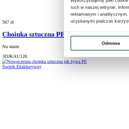
Wykorzystujemy pliki cookie 
ruch w naszej witrynie. Inf
reklamowym i analitycznym. 
uzyskanymi podczas korzysta
567
zł
Choinka sztuczna PE Jodła Kaukaska 120
Odmowa
Na stanie
3DJKAU120