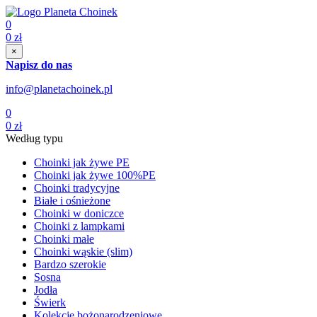
0
0
zł
×
Napisz do nas
info@planetachoinek.pl
0
0
zł
Według typu
Choinki jak żywe PE
Choinki jak żywe 100%PE
Choinki tradycyjne
Białe i ośnieżone
Choinki w doniczce
Choinki z lampkami
Choinki małe
Choinki wąskie (slim)
Bardzo szerokie
Sosna
Jodła
Świerk
Kolekcje bożonarodzeniowe